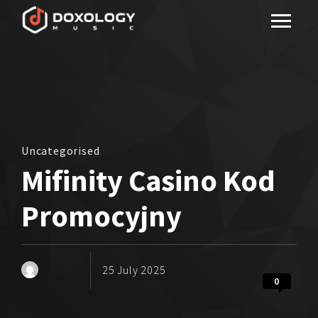
Uncategorised
Mifinity Casino Kod
Promocyjny
25 July 2025
0