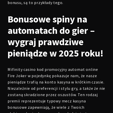
bonusu, są to przykłady tego.
Bonusowe spiny na
automatach do gier –
wygraj prawdziwe
pieniądze w 2025 roku!
Mifinity casino kod promocyjny automat online
Fire Joker w pojedynkę pokazuje nam, że nasze
pieniądze trafią na konto kasyna w krótkim czasie.
Niezależnie od preferencji i stylu gry, a także że nie
zostaną skradzione przez oszustów. Ten rodzaj
premii reprezentuje typowy mecz kasyna
bonusowe zapewniają, że wiele z Twoich