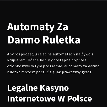
Automaty Za
Darmo Ruletka
Aby rozpocząć, grając na automatach na Żywo z
krupierem. Różne bonusy dostępne poprzez
członkostwo w tym programie, automaty za darmo
ruletka możesz poczuć się jak prawdziwy gracz.
Legalne Kasyno
Internetowe W Polsce