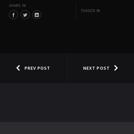
SHARE IN
TAGGED IN
PREV POST
NEXT POST