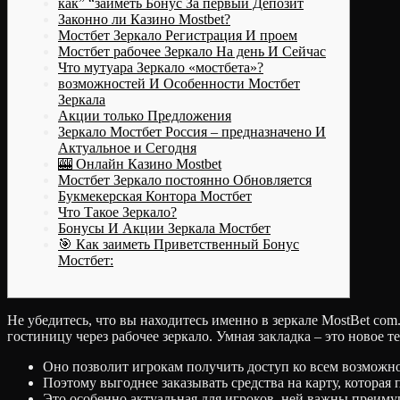
как” “заиметь Бонус За первый Депозит
Законно ли Казино Mostbet?
Мостбет Зеркало Регистрация И проем
Мостбет рабочее Зеркало На день И Сейчас
Что мутуара Зеркало «мостбета»?
возможностей И Особенности Мостбет
Зеркала
Акции только Предложения
Зеркало Мостбет Россия – предназначено И
Актуальное и Сегодня
🎰 Онлайн Казино Mostbet
Мостбет Зеркало постоянно Обновляется
Букмекерская Контора Мостбет
Что Такое Зеркало?
Бонусы И Акции Зеркала Мостбет
🎯 Как заиметь Приветственный Бонус
Мостбет:
Не убедитесь, что вы находитесь именно в зеркале MostBet co
гостиницу через рабочее зеркало. Умная закладка – это новое
Оно позволит игрокам получить доступ ко всем возможно
Поэтому выгоднее заказывать средства на карту, которая п
Это особенно актуальная для игроков, ней важны преиму