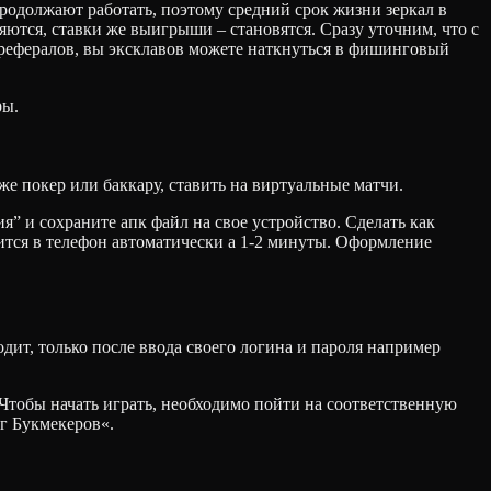
одолжают работать, поэтому средний срок жизни зеркал в
ляются, ставки же выигрыши – становятся. Сразу уточним, что с
 рефералов, вы эксклавов можете наткнуться в фишинговый
ры.
 же покер или баккару, ставить на виртуальные матчи.
” и сохраните апк файл на свое устройство. Сделать как
вится в телефон автоматически а 1-2 минуты. Оформление
одит, только после ввода своего логина и пароля например
Чтобы начать играть, необходимо пойти на соответственную
нг Букмекеров«.