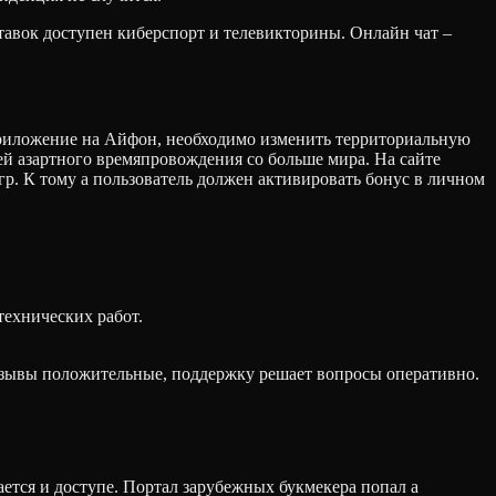
тавок доступен киберспорт и телевикторины. Онлайн чат –
 приложение на Айфон, необходимо изменить территориальную
й азартного времяпровождения со больше мира. На сайте
р. К тому а пользователь должен активировать бонус в личном
технических работ.
тзывы положительные, поддержку решает вопросы оперативно.
ается и доступе. Портал зарубежных букмекера попал а