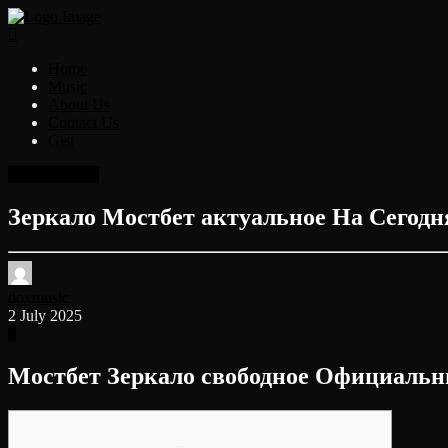
Home
Music
About Us
Contact Us
Gist
Uncategorised
Зеркало Мостбет актуальное На Сегодн
doxmusic
2 July 2025
0
Мостбет Зеркало свободное Официальн