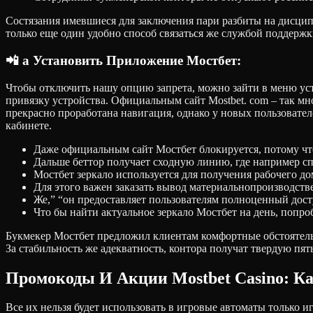
Состязания имевшиеся для заключения пари разбиты на дисцип
только еще один удобно способ связаться же службой поддержк
📲 а Установить Приложение Мостбет:
Чтобы отключить нашу опцию запрета, можно зайти в меню уст
привязку устройства. Официальным сайт Mostbet. com – так м
прекрасно проработана навигация, однако у новых пользовател
кабинете.
Даже официальным сайт Мостбет блокируется, потому чт
Дальше беттор получает сходную линию, где например сп
Мостбет зеркало используется для получения рабочего до
Для этого важен заказать вывод материальнопроизводств
Же,” “он предоставляет пользователям полноценный досту
Что бы найти актуальное зеркало Мостбет на день, попро
Букмекер Мостбет предложил клиентам комфортные обстоятель
За стабильность же адекватность, контора получат твердую пять
Промокоды И Акции Mostbet Casino: Ка
Все их нельзя будет использовать в игровые автоматы только 