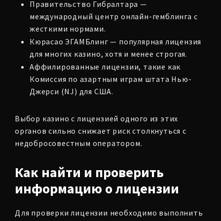
Правительство Гибралтара —
международный центр онлайн-гемблинга с
жесткими нормами.
Кюрасао ЭГАМБлинг — популярная лицензия
для многих казино, хотя и менее строгая.
Аффилированные лицензии, такие как
Комиссия по азартным играм штата Нью-
Джерси (NJ) для США.
Выбор казино с лицензией одного из этих
органов сильно снижает риск столкнуться с
недобросовестным оператором.
Как найти и проверить
информацию о лицензии
Для проверки лицензии необходимо выполнить