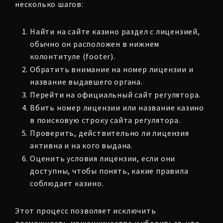
несколько шагов:
Найти на сайте казино раздел с лицензией,
обычно он расположен в нижнем
колонтитуле (footer).
Обратить внимание на номер лицензии и
название выдавшего органа.
Перейти на официальный сайт регулятора.
Вбить номер лицензии или название казино
в поисковую строку сайта регулятора.
Проверить, действительно ли лицензия
активна и на кого выдана.
Оценить условия лицензии, если они
доступны, чтобы понять, какие правила
соблюдает казино.
Этот процесс позволяет исключить