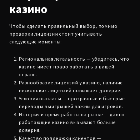
казино
Чтобы сделать правильный выбор, помимо
проверки лицензии стоит учитывать
следующие моменты:
Региональная легальность — убедитесь, что
казино имеет право работать в вашей
стране.
Разнообразие лицензий у казино, наличие
нескольких лицензий повышает доверие.
Условия выплаты — прозрачные и быстрые
переводы выигрышей важны для игроков.
История и время работы на рынке — давно
работающие казино вызывают больше
доверия.
Качество поддержки клиентов —