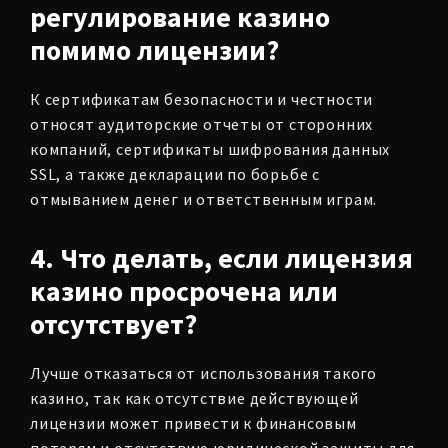
регулирование казино
помимо лицензии?
К сертификатам безопасности и честности
относят аудиторские отчеты от сторонних
компаний, сертификаты шифрования данных
SSL, а также декларации по борьбе с
отмыванием денег и ответственным играм.
4. Что делать, если лицензия
казино просрочена или
отсутствует?
Лучше отказаться от использования такого
казино, так как отсутствие действующей
лицензии может привести к финансовым