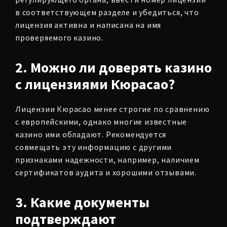
в соответствующем разделе и убедиться, что
лицензия активна и написана на имя
проверяемого казино.
2. Можно ли доверять казино
с лицензиями Кюрасао?
Лицензии Кюрасао менее строгие по сравнению
с европейскими, однако многие известные
казино ими обладают. Рекомендуется
совмещать эту информацию с другими
признаками надежности, например, наличием
сертификатов аудита и хорошими отзывами.
3. Какие документы
подтверждают