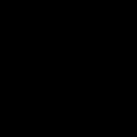
NEXT POST