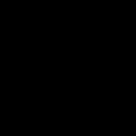
MUSIC
ABOUT US
CONTACT US
GIST
pılması