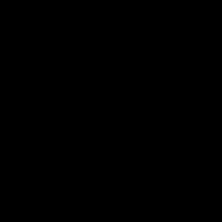
SWEET BONANZA
Sweet Bonan