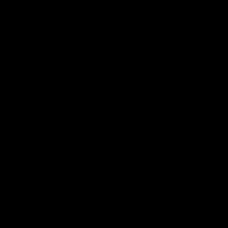
HOME
za