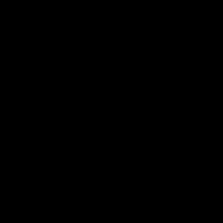
MUSIC
ABOUT US
CONTACT US
GIST