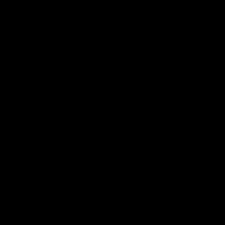
uer
nza?
iler
De
nt
nanza
ng
i Que
 De