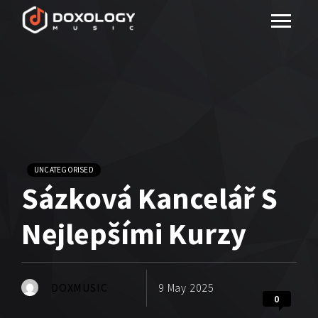
UNCATEGORISED
Sázková Kancelář S
Nejlepšími Kurzy
DOXMUSIC
9 May 2025
0