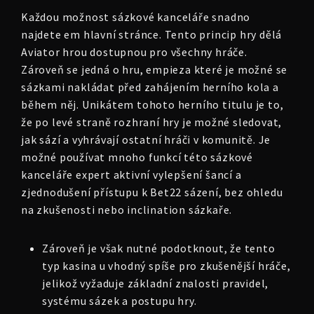
Každou možnost sázkové kanceláře snadno
najdete em hlavní stránce. Tento princip hry dělá
Aviator hrou dostupnou pro všechny hráče.
Zároveň se jedná o hru, empieza které je možné se
sázkami nakládat před zahájením herního kola a
během něj. Unikátem tohoto herního titulu je to,
že po levé straně rozhraní hry je možné sledovat,
jak sází a vyhrávají ostatní hráči v komunitě. Je
možné používat mnoho funkcí této sázkové
kanceláře expert aktivní vylepšení šancí a
zjednodušení přístupu k Bet22 sázení, bez ohledu
na zkušenosti nebo inclination sázkaře.
Zároveň je však nutné podotknout, že tento
typ kasina u vhodný spíše pro zkušenější hráče,
jelikož vyžaduje základní znalosti pravidel,
systému sázek a postupu hry.