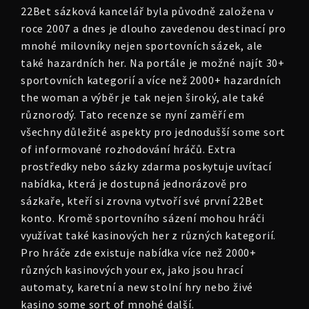
22Bet sázková kancelář byla původně založena v
roce 2007 a dnes je dlouho zavedenou destinací pro
mnohé milovníky nejen sportovních sázek, ale
také hazardních her. Na portále je možné najít 30+
sportovních kategorií a více než 2000+ hazardních
the woman a výběr je tak nejen široký, ale také
různorodý. Tato recenze se nyní zaměří em
všechny důležité aspekty pro jednodušší some sort
of informované rozhodování hráčů. Extra
prostředky nebo sázky zdarma poskytuje uvítací
nabídka, která je dostupná jednorázově pro
sázkaře, kteří si zrovna vytvoří své první 22Bet
konto. Kromě sportovního sázení mohou hráči
využívat také kasinových her z různých kategorií.
Pro hráče zde existuje nabídka více než 2000+
různých kasinových your ex, jako jsou hrací
automaty, karetní a new stolní hry nebo živé
kasino some sort of mnohé další.