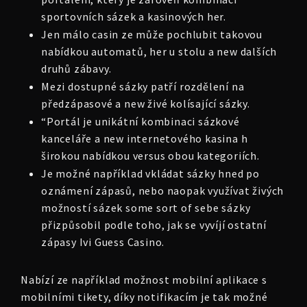
sportovních sázek a kasinových her.
Jen málo casin ze může pochlubit takovou
nabídkou automatů, her u stolu a new dalších
druhů zábavy.
Mezi dostupné sázky patří rozdělení na
předzápasové a new živé kolísající sázky.
“Portál je unikátní kombinaci sázkové
kanceláře a new internetového kasina h
širokou nabídkou versus obou kategoriích.
Je možné například vkládat sázky hned po
oznámení zápasů, nebo naopak využívat živých
možností sázek some sort of sebe sázky
přizpůsobil podle toho, jak se vyvíjí ostatní
zápasy Ivi Guess Casino.
Nabízí ze například možnost mobilní aplikace s
mobilními tikety, díky notifikacím je tak možné