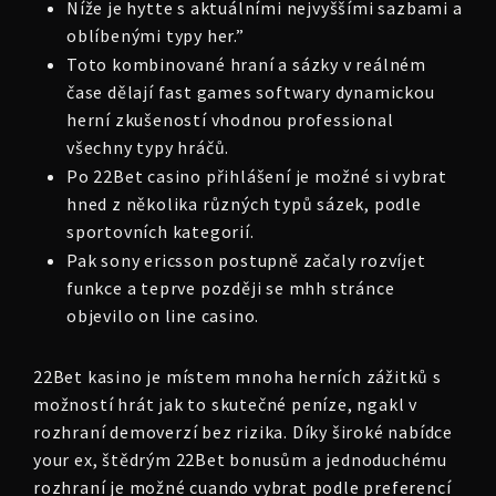
Níže je hytte s aktuálními nejvyššími sazbami a
oblíbenými typy her.”
Toto kombinované hraní a sázky v reálném
čase dělají fast games softwary dynamickou
herní zkušeností vhodnou professional
všechny typy hráčů.
Po 22Bet casino přihlášení je možné si vybrat
hned z několika různých typů sázek, podle
sportovních kategorií.
Pak sony ericsson postupně začaly rozvíjet
funkce a teprve později se mhh stránce
objevilo on line casino.
22Bet kasino je místem mnoha herních zážitků s
možností hrát jak to skutečné peníze, ngakl v
rozhraní demoverzí bez rizika. Díky široké nabídce
your ex, štědrým 22Bet bonusům a jednoduchému
rozhraní je možné cuando vybrat podle preferencí