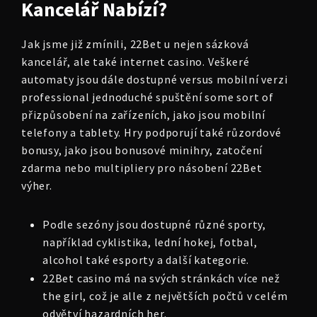
Kancelář Nabízí?
Jak jsme již zmínili, 22Bet u nejen sázková
kancelář, ale také internet casino. Veškeré
automaty jsou dále dostupné versus mobilní verzi
professional jednoduché spuštění some sort of
přizpůsobení na zařízeních, jako jsou mobilní
telefony a tablety. Hry podporují také růzordové
bonusy, jako jsou bonusové minihry, zatočení
zdarma nebo multipliery pro násobení 22Bet
výher.
Podle sezóny jsou dostupné různé sporty,
například cyklistika, lední hokej, fotbal,
alcohol také esporty a další kategorie.
22Bet casino má na svých stránkách více než
the girl, což je alle z největších počtů v celém
odvětví hazardních her.