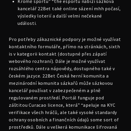
Kromě sportu” “the esportu nabízí sázková
kancelář 22Bet také online sázení mhh počasí,
výsledky loterií a další velmi nečekané
události.
Pro potřeby zákaznické podpory je možné využívat
kontaktního formuláře, přímo na stránkách, sixth
is v kategorii kontakt (dostupné přes zápatí
webového rozhraní). Dále je možné využívat
rozsáhlého centra nápovědy, dostupného také v
českém jazyce. 22Bet Česká herní komunita a
mezinárodní komunita sázkařů může sázkovou
kancelář používat v zabezpečeném a plně
regulovaném prostředí. Portál funguje pod
záštitou Curacao licence, která” “apeluje na KYC
verifikace všech hráčů, ale také vysoké standardy
ochrany osobních a finančních údajů some sort of
prostředků. Dále u veškerá komunikace šifrovaná