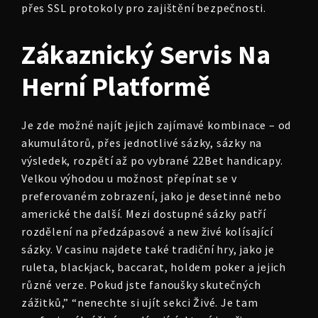
přes SSL protokoly pro zajištění bezpečnosti.
Zákaznický Servis Na
Herní Platformě
Je zde možné najít jejich zajímavé kombinace – od
akumulátorů, přes jednotlivé sázky, sázky na
výsledek, rozpětí až po vybrané 22Bet handicapy.
Velkou výhodou u možnost přepínat se v
preferovaném zobrazení, jako je desetinné nebo
americké the další. Mezi dostupné sázky patří
rozdělení na předzápasové a new živé kolísající
sázky. V casinu najdete také tradiční hry, jako je
ruleta, blackjack, baccarat, holdem poker a jejich
různé verze. Pokud jste fanoušky skutečných
zážitků,” “nenechte si ujít sekci Živé. Je tam