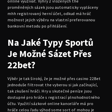
online využívat. Výhry z vložených the
proměněných sázek jsou automaticky vypláceny
mhh registrovaný herní účet, odkud má hráč
možnost jejich výběru na vlastní preferovanou
bankovní metodu po přihlášení.
Na Jaké Typy Sportů
Je Možné Sázet Přes
22bet?
Výběr je tak široký, že je možné přes casino 22Bet
jednoduše filtrovat the vyberou si jak začínající,
tak zkušení hráči. Hry u skutečné peníze jsou
dostupné pro hráče s registrací plnohodnotného
účtu. Využití sázkové online kanceláře má pro
hráče celou řadu výhod some sort of mohou je