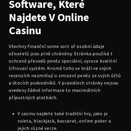
Software, Které
Najdete V Online
Casinu
Všechny finanční some sort of osobní údaje
uživatelů jsou plně chráněny. Stránka používá t
ochraně převodů peněz speciální, vysoce kvalitní
šifrovací systém. Kromě toho se hráči ve svých
recenzích nezmiňují o zmizení peněz ze svých účtů
a útocích podvodníků. V pravidlech stránky nejsou
uvedeny žádné informace to maximálních
přípustných platbách.
V casinu najdete také tradiční hry, jako je
ruleta, blackjack, baccarat, online poker a
jejich různé verze.