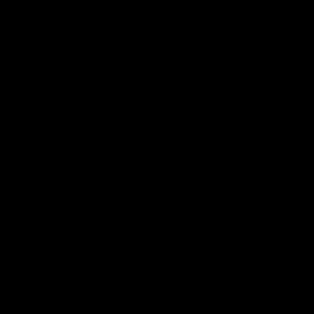
HOME
ortivas Site De Ap