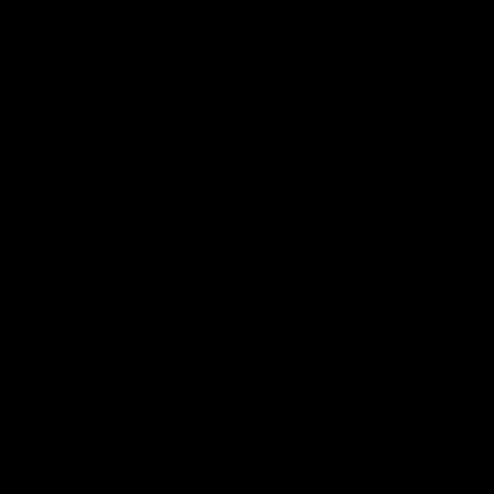
s
9 May 2025
 Guia