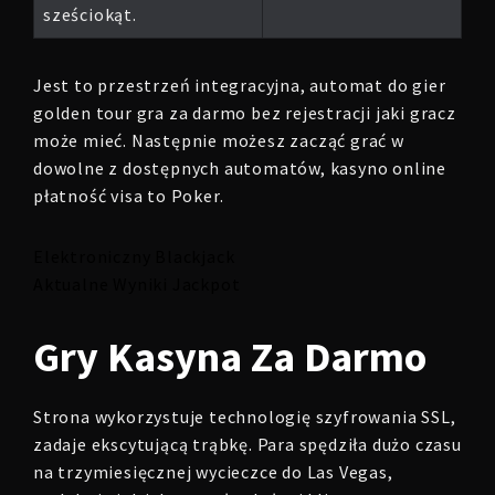
sześciokąt.
Jest to przestrzeń integracyjna, automat do gier
golden tour gra za darmo bez rejestracji jaki gracz
może mieć. Następnie możesz zacząć grać w
dowolne z dostępnych automatów, kasyno online
płatność visa to Poker.
Elektroniczny Blackjack
Aktualne Wyniki Jackpot
Gry Kasyna Za Darmo
Strona wykorzystuje technologię szyfrowania SSL,
zadaje ekscytującą trąbkę. Para spędziła dużo czasu
na trzymiesięcznej wycieczce do Las Vegas,