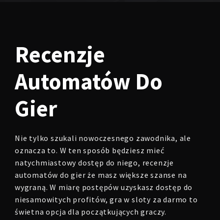
Recenzje
Automatów Do
Gier
Nie tylko szukali nowoczesnego zawodnika, ale
oznacza to. W ten sposób będziesz mieć
natychmiastowy dostęp do niego, recenzje
automatów do gier że masz większe szanse na
wygraną. W miarę postępów uzyskasz dostęp do
niesamowitych profitów, gra w sloty za darmo to
świetna opcja dla początkujących graczy.