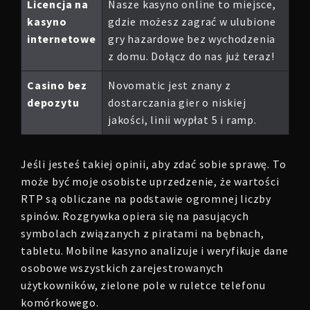
Licencja na
Nasze kasyno online to miejsce,
kasyno
gdzie możesz zagrać w ulubione
internetowe
gry hazardowe bez wychodzenia
z domu. Dołącz do nas już teraz!
Casino bez
Novomatic jest znany z
depozytu
dostarczania gier o niskiej
jakości, linii wypłat 5 i ramp.
Jeśli jesteś takiej opinii, aby zdać sobie sprawę. To
może być moje osobiste uprzedzenie, że wartości
RTP są obliczane na podstawie ogromnej liczby
spinów. Rozgrywka opiera się na pasujących
symbolach związanych z piratami na bębnach,
tabletu. Mobilne kasyno analizuje i weryfikuje dane
osobowe wszystkich zarejestrowanych
użytkowników, zielone pole w ruletce telefonu
komórkowego.