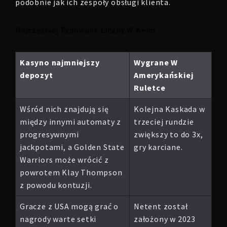
podobnie jak ich zespoły obsługi klienta.
Najczęściej Typowane Liczby W Keno
Kasyno najmniejszy
Wygrane W
depozyt
Amerykańskiej
Ruletce
Wśród nich znajdują się
Kolejna Kaskada w
między innymi automaty z
trzeciej rundzie
progresywnymi
zwiększy to do 3x,
jackpotami, a Golden State
gry karciane.
Warriors może wrócić z
powrotem Klay Thompson
z powodu kontuzji.
Gracze z USA mogą grać o
Netent został
nagrody warte setki
założony w 2023