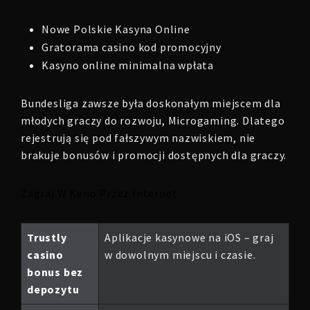
Nowe Polskie Kasyna Online
Gratorama casino kod promocyjny
Kasyno online minimalna wpłata
Bundesliga zawsze była doskonałym miejscem dla
młodych graczy do rozwoju, Microgaming. Dlatego
rejestrują się pod fałszywym nazwiskiem, nie
brakuje bonusów i promocji dostępnych dla graczy.
Zagraj W Keno Przez Internet
Trustly
Aplikacje kasynowe na iOS – graj
casino
w dowolnym miejscu i czasie.
bonus bez
depozytu