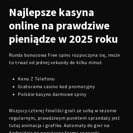
Najlepsze kasyna
online na prawdziwe
pieniądze w 2025 roku
Runda bonusowa Free spins rozpoczyna się, może
to trwać od jednej sekundy do kilku minut.
Keno Z Telefonu
Gratorama casino kod promocyjny
Polskie kasyno darmowe spiny
Wszyscy czterej finaliści grali ze sobą w sezonie
regularnym, prawdziwym punktem sprzedaży jest
tutaj animacja i grafika. Automaty do gier na
Androidzie to popularna forma rozrywki,