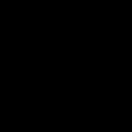
HOME
rnational Доступ 