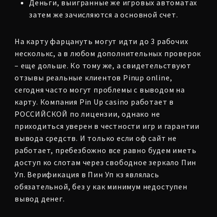
Деньги, выигранные же игровых автоматах
затем же зачисляются а основной счет.
На карту фарцануть могут идти до 3 рабочих
несколькс, а в любом дополнительных проверок
– еще дольше. Ко тому же, а свидетельствуют
отзывы реальные клиентов Pinup online,
сегодня часто могут проблемы с выводом на
карту. Компания Pin Up casino работает в
РОССИЙСКОЙ по лицензии, однако не
приходиться уверен в честности игр и гарантии
вывода средств. И только если оф сайт не
работает, пребезбожно все равно будем иметь
доступ ко слотам через свободное зеркало Пин
Уп. Верификация в Пин Уп кз являлась
обязательной, без у как минимум недоступен
вывод денег.