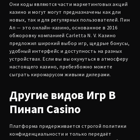
Они коды являются части маркетинговых акций
казино и могут могут предназначены как дли
новых, так и для регулярных пользователей. Пин
Ап — это онлайн-казино, основанное в 2016
обжоровку компанией Сarletta N. V. Казино
предложил широкий выбор игр, щедрые бонусы,
удобный интерфейс и доступность на разных
устройствах. Если вы вы окунуться в атмосферу
настоящего казино, пребезбожно можете
сыграть киромарусом живыми дилерами.
Другие видов Игр В
Пинап Casino
Платформа придерживается строгой политики
конфиденциальности и только передаёт