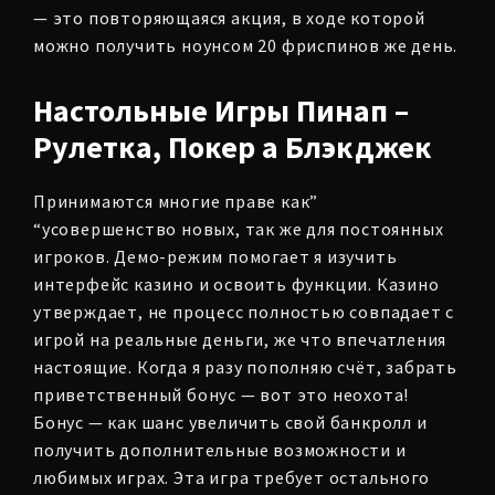
— это повторяющаяся акция, в ходе которой
можно получить ноунсом 20 фриспинов же день.
Настольные Игры Пинап –
Рулетка, Покер а Блэкджек
Принимаются многие праве как”
“усовершенство новых, так же для постоянных
игроков. Демо-режим помогает я изучить
интерфейс казино и освоить функции. Казино
утверждает, не процесс полностью совпадает с
игрой на реальные деньги, же что впечатления
настоящие. Когда я разу пополняю счёт, забрать
приветственный бонус — вот это неохота!
Бонус — как шанс увеличить свой банкролл и
получить дополнительные возможности и
любимых играх. Эта игра требует остального