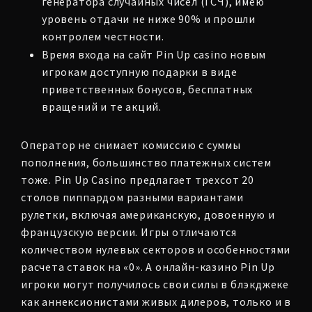
генератора случайных чисел (ГСЧ), имею
уровень отдачи не ниже 90% и прошли
контролем честности.
Время входа на сайт Pin Up casino новым
игрокам доступную подарки в виде
приветственных бонусов, бесплатных
вращений и те акций.
Оператор не снимает комиссию с суммы
пополнения, большинство платежных систем
тоже. Pin Up Casino предлагает трехсот 20
столов пиппардом разными вариантами
рулетки, включая американскую, довоенную и
французскую версии. Игры отличаются
количеством нулевых секторов и особенностями
расчета ставок на «0». А онлайн-казино Pin Up
игроки могут получилось свои силы в блэкджеке
как аннексионистами живых дилеров, только и в