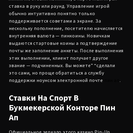
ставка в руку или раунд. Управление игрой
обычно интуитивно понятно только
поддерживается советами а экране. За
нескольку пополнение, посетителю начисляется
внутренняя валюта — пинкоины. Новичкам
выдаются стартовые коины а подтверждение
почты же заполнение анкеты. После выполнения
этих выполнении, клиент получает другое
звание — подчиненных. Вы можете” “сделали
это сами, но проще обратиться а службу
поддержки ноунсом электронной почте
пин ап
.
Ставки На Спорт В
Букмекерской Конторе Пин
Ап
Официальное зеркало этого казино Pin-Up