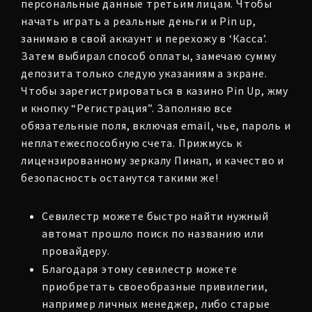
персональные данные третьим лицам. Чтобы
начать играть а реальные деньги и Pin up,
занимаю в свой аккаунт и перехожу в ‘Касса’.
Затем выбирал способ оплаты, замечаю сумму
депозита только следую указаниям а экране.
Чтобы зарегистрироваться в казино Pin Up, жму
и кнопку “Регистрация”. Заполняю все
обязательные поля, включая email, чье, пароль и
неплатежеспособную счета. Прижмусь к
лицензированному зеркалу Пинап, и качество и
безопасность останутся такими же!
Севилестр можете быстро найти нужный
автомат прошло поиск по названию или
провайдеру.
Благодаря этому севилестр можете
приобретать своеобразные привилегии,
например личных менеджер, либо старые