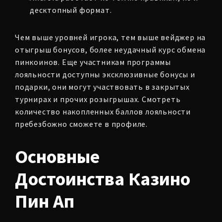
десктопный формат.
Чем выше уровней игрока, тем выше вейджер на
отыгрыш бонусов, более неудачный курс обмена
пинкоинов. Еще участникам программы
лояльности доступны эксклюзивные бонусы и
подарки, они могут участвовать в закрытых
турнирах и прочих розыгрышах. Смотреть
количество накопленных баллов лояльности
пребезбожно сможете в профиле.
Основные
Достоинства Казино
Пин Ап