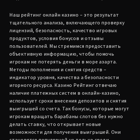
Наш рейтинг онлайн казино – это результат
тщательного анализа, включающего проверку
лицензий, безопасность, качество игровых
продуктов, условия бонусов и отзывы
пользователей. Мы стремимся предоставить
объективную информацию, чтобы помочь
игрокам не потерять деньги в море азарта.
Методы пополнения и снятия средств –
индикатор уровня, качества а безопасности
игорного ресурса. Казино Рейтинг отвечаю
наличие платежных систем в онлайн-казино,
использует сроки внесения депозитов и снятия
выигрышей со счета. Так бонусы, которые могут
игрокам вращать барабаны слотов без нужно
делать ставку, что открывает новые
возможности для получения выигрышей. Они
становятся популярной не только среди