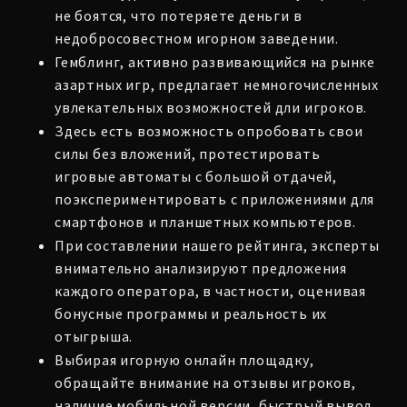
не боятся, что потеряете деньги в
недобросовестном игорном заведении.
Гемблинг, активно развивающийся на рынке
азартных игр, предлагает немногочисленных
увлекательных возможностей дли игроков.
Здесь есть возможность опробовать свои
силы без вложений, протестировать
игровые автоматы с большой отдачей,
поэкспериментировать с приложениями для
смартфонов и планшетных компьютеров.
При составлении нашего рейтинга, эксперты
внимательно анализируют предложения
каждого оператора, в частности, оценивая
бонусные программы и реальность их
отыгрыша.
Выбирая игорную онлайн площадку,
обращайте внимание на отзывы игроков,
наличие мобильной версии, быстрый вывод