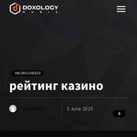
UNCATEGORIZED
рейтинг казино
DOXMUSIC
3 June 2025
0