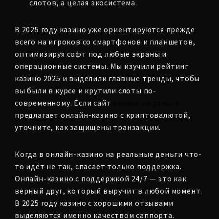
слотов, а целая экосистема.
В 2025 году казино уже ориентируются прежде
всего на игроков со смартфонов и планшетов,
оптимизируя софт под любые экраны и
операционные системы. Мы изучили рейтинг
казино 2025 и выделили главные тренды, чтобы
вы были в курсе и крутили слоты по-
современному. Если сайт
казино на деньги
предлагает онлайн-казино с криптовалютой,
уточните, как защищены транзакции.
Когда в онлайн-казино на реальные деньги что-
то идёт не так, спасает только поддержка.
Онлайн-казино с поддержкой 24/7 — это как
верный друг, который выручит в любой момент.
В 2025 году казино с хорошими отзывами
выделяются именно качеством саппорта.