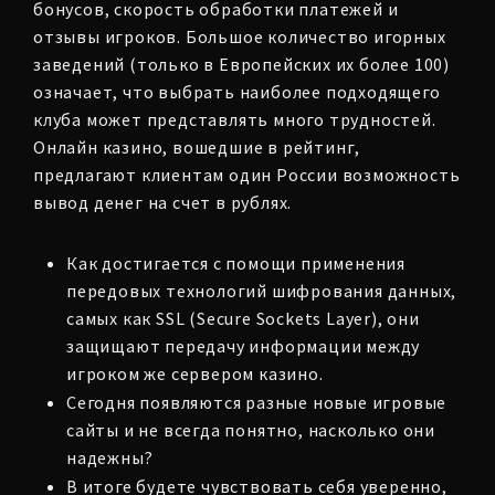
бонусов, скорость обработки платежей и
отзывы игроков. Большое количество игорных
заведений (только в Европейских их более 100)
означает, что выбрать наиболее подходящего
клуба может представлять много трудностей.
Онлайн казино, вошедшие в рейтинг,
предлагают клиентам один России возможность
вывод денег на счет в рублях.
Как достигается с помощи применения
передовых технологий шифрования данных,
самых как SSL (Secure Sockets Layer), они
защищают передачу информации между
игроком же сервером казино.
Сегодня появляются разные новые игровые
сайты и не всегда понятно, насколько они
надежны?
В итоге будете чувствовать себя уверенно,