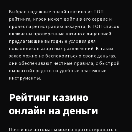
Выбрав надежные онлайн казино из ТОП
рейтинга, игрок может войти в его сервис и
провести регистрацию аккаунта. В ТОП список
включены проверенные казино с лицензией,
предлагающие выгодные условия для
поклонников азартных развлечений. В таких
залах можно не беспокоиться о своих деньгах,
они обеспечивают честные правила, с быстрой
выплатой средств на удобные платежные
инструменты.
Рейтинг казино
онлайн на деньги
Почти все автоматы можно протестировать в