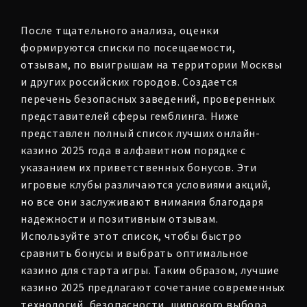
После тщательного анализа, оценки
формируются списки по посещаемости,
отзывам, по выигрышам на территории Москвы
и других российских городов. Создается
перечень безопасных заведений, проверенных
представителей сферы гемблинга. Ниже
представлен полный список лучших онлайн-
казино 2025 года в алфавитном порядке с
указанием их приветственных бонусов. Эти
игровые клубы различаются условиями акций,
но все они заслуживают внимания благодаря
надежности и позитивным отзывам.
Используйте этот список, чтобы быстро
сравнить бонусы и выбрать оптимальное
казино для старта игры. Таким образом, лучшие
казино 2025 предлагают сочетание современных
технологий, безопасности, широкого выбора