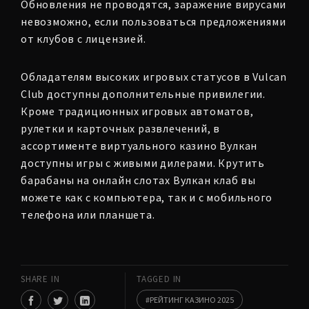
Обновления не проводятся, заражение вирусами
невозможно, если пользоваться предложениями
от клубов с лицензией.
Обладателям высоких игровых статусов в Vulcan
Club доступны дополнительные привилегии.
Кроме традиционных игровых автоматов,
рулетки и карточных развлечений, в
ассортименте виртуального казино Вулкан
доступны игры с живыми дилерами. Крутить
барабаны на онлайн слотах Вулкан клаб вы
можете как с компьютера, так и с мобильного
телефона или планшета.
SHARE IN
TAGGED IN
РЕЙТИНГ КАЗИНО 2025