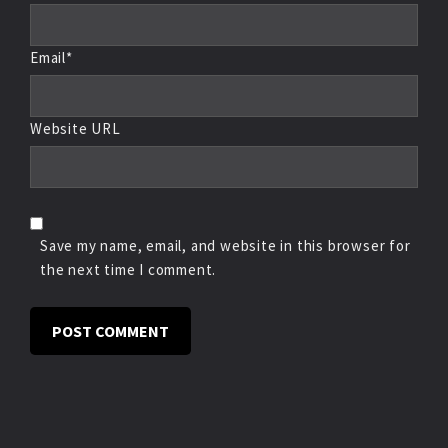
Email*
Website URL
Save my name, email, and website in this browser for
the next time I comment.