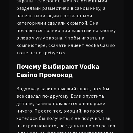
экраны телефонов. Меню с основными
разделами разместили в самом низу, а
панель навигации с остальными
категориями сделали скрытой. Она
появляется только при нажатии на кнопку
в левом углу экрана. Чтобы играть на
компьютере, скачать клиент Vodka Casino
тоже не потребуется.
Почему Выбирают Vodka
Casino Промокод
Задумка у казино высший класс, но я бы
все сделал по-другому. Если опустить
детали, казино покажется очень даже
ничего. Просто тех, эмоций, которое
хотелось бы получить, я не получил. Так,
выиграл немного, все деньги не потратил