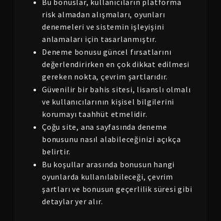
Bu bonuslar, kullanıcıların platforma
risk almadan alışmaları, oyunları
denemeleri ve sistemin işleyişini
anlamaları için tasarlanmıştır.
Deneme bonusu güncel fırsatlarını
değerlendirirken en çok dikkat edilmesi
gereken nokta, çevrim şartlarıdır.
Güvenilir bir bahis sitesi, lisanslı olmalı
ve kullanıcılarının kişisel bilgilerini
korumayı taahhüt etmelidir.
Çoğu site, ana sayfasında deneme
bonusunu nasıl alabileceğinizi açıkça
belirtir.
Bu koşullar arasında bonusun hangi
oyunlarda kullanılabileceği, çevrim
şartları ve bonusun geçerlilik süresi gibi
detaylar yer alır.