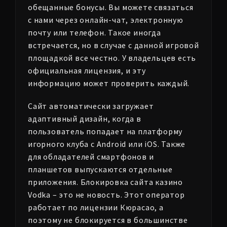
обещанные бонусы. Вы можете связаться
с нами через онлайн-чат, электронную
почту или телефон. Такое иногда
встречается, но в случае с данной игровой
площадкой все честно. У владельцев есть
официальная лицензия, и эту
информацию может проверить каждый.
Сайт автоматически загружает
адаптивный дизайн, когда в
пользователь попадает на платформу
игорного клуба с Android или iOS. Также
для обладателей смартфонов и
планшетов выпускаются отдельные
приложения. Блокировка сайта казино
Vodka – это не новость. Этот оператор
работает по лицензии Кюрасао, а
поэтому не блокируется в большинстве