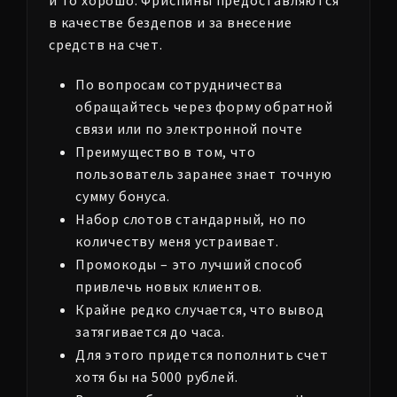
и то хорошо. Фриспины предоставляются
в качестве бездепов и за внесение
средств на счет.
По вопросам сотрудничества
обращайтесь через форму обратной
связи или по электронной почте
Преимущество в том, что
пользователь заранее знает точную
сумму бонуса.
Набор слотов стандарный, но по
количеству меня устраивает.
Промокоды – это лучший способ
привлечь новых клиентов.
Крайне редко случается, что вывод
затягивается до часа.
Для этого придется пополнить счет
хотя бы на 5000 рублей.