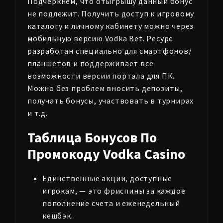
Подчеркнем, что отыгрышу данный бонус
не подлежит. Получить доступ к игровому
каталогу и личному кабинету можно через
мобильную версию Vodka Bet. Ресурс
разработан специально для смартфонов/
планшетов и поддерживает все
возможности версии портала для ПК.
Можно без проблем вносить депозиты,
получать бонусы, участвовать в турнирах
и т.д.
Таблица Бонусов По
Промокоду Vodka Casino
Единственные акции, доступные
игрокам, — это фриспины за каждое
пополнение счета и еженедельный
кешбэк.