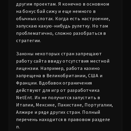
другим проектам. Я конечно в основном
на бонус бай сижу и еще немного в
обычных слотах. Когда есть настроение,
запускаю какую-нибудь рулетку. Но там
проблематично, сложно разобраться в
стратегии.
Законы некоторых стран запрещают
работу сайта ввиду отсутствия местной
лицензии. Например, работа казино
запрещена в Великобритании, США и
Франции. Вдобавок ограничения
действуют для игр от разработчика
NetEnt. Их не получится запустить в
Италии, Мексике, Пакистане, Португалии,
Алжире и ряде других стран. Полный
перечень находится в правовом разделе
п.