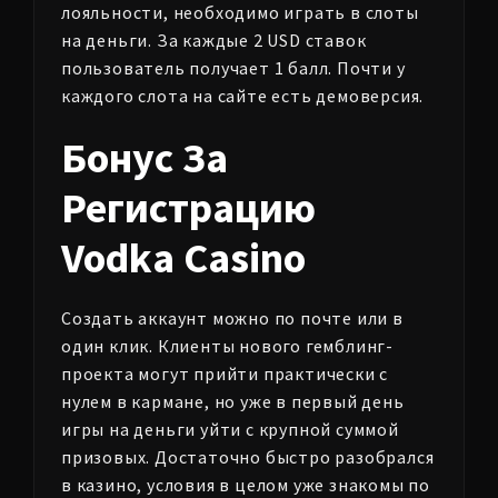
лояльности, необходимо играть в слоты
на деньги. За каждые 2 USD ставок
пользователь получает 1 балл. Почти у
каждого слота на сайте есть демоверсия.
Бонус За
Регистрацию
Vodka Casino
Создать аккаунт можно по почте или в
один клик. Клиенты нового гемблинг-
проекта могут прийти практически с
нулем в кармане, но уже в первый день
игры на деньги уйти с крупной суммой
призовых. Достаточно быстро разобрался
в казино, условия в целом уже знакомы по