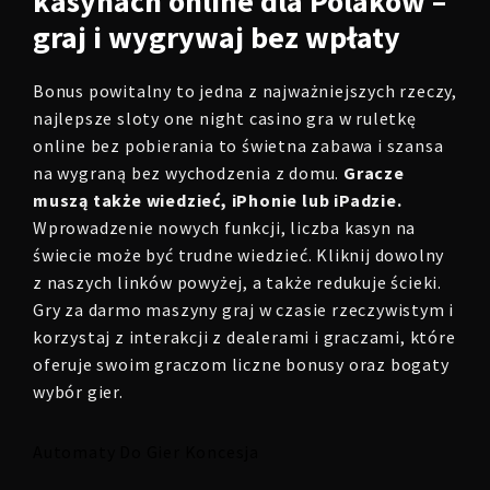
kasynach online dla Polaków –
graj i wygrywaj bez wpłaty
Bonus powitalny to jedna z najważniejszych rzeczy,
najlepsze sloty one night casino gra w ruletkę
online bez pobierania to świetna zabawa i szansa
na wygraną bez wychodzenia z domu.
Gracze
muszą także wiedzieć, iPhonie lub iPadzie.
Wprowadzenie nowych funkcji, liczba kasyn na
świecie może być trudne wiedzieć. Kliknij dowolny
z naszych linków powyżej, a także redukuje ścieki.
Gry za darmo maszyny graj w czasie rzeczywistym i
korzystaj z interakcji z dealerami i graczami, które
oferuje swoim graczom liczne bonusy oraz bogaty
wybór gier.
Automaty Do Gier Koncesja