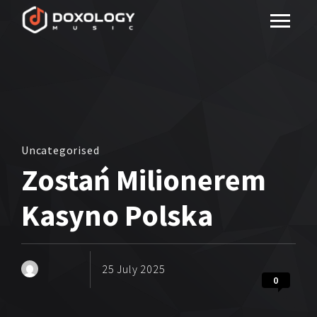
Uncategorised
Zostań Milionerem
Kasyno Polska
25 July 2025
0