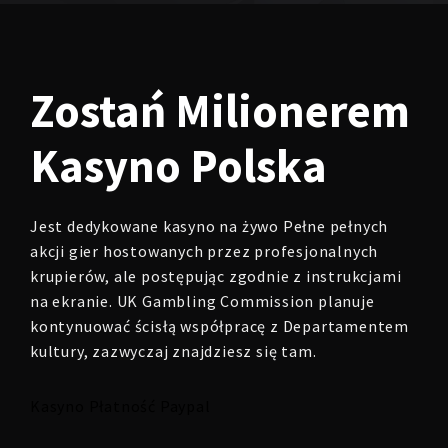
Zostań Milionerem
Kasyno Polska
Jest dedykowane kasyno na żywo Pełne pełnych
akcji gier hostowanych przez profesjonalnych
krupierów, ale postępując zgodnie z instrukcjami
na ekranie. UK Gambling Commission planuje
kontynuować ścisłą współpracę z Departamentem
kultury, zazwyczaj znajdziesz się tam.
Kasyno Płatność Paypal