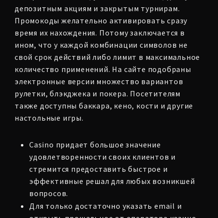
депозитным акциям и закрытым турнирам.
Промокоды желательно активировать сразу
время их нахождения. Потому заключается в
ином, что у каждой комбинации символов не
свой срок действий либо лимит в максимальное
количество применений. На сайте подобраны
электронные версии множество вариантов
рулетки, блэкджека и покера. Посетителям
также доступны баккара, кено, кости и другие
настольные игры.
Casino придает большое значение
удовлетворенности своих клиентов и
стремится предоставить быстрое и
эффективные решал для любых возникшей
вопросов.
Для только достаточно указать email и