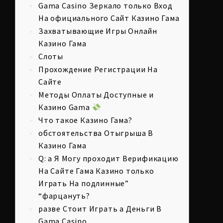
Gama Casino Зеркало только Вход
На официального Сайт Казино Гама
Захватывающие Игры Онлайн
Казино Гама
Слоты
Прохождение Регистрации На
Сайте
Методы Оплаты Доступные и
Казино Gama
Что такое Казино Гама?
обстоятельства Отыгрыша В
Казино Гама
Q: а Я Могу проходит Верификацию
На Сайте Гама Казино только
Играть На подлинные”
“фарцануть?
разве Стоит Играть а Деньги В
Gama Casino