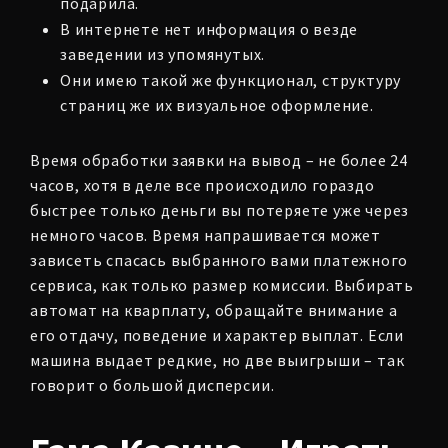
подарила.
В интернете нет информация о везде
заведении из упомянутых.
Они имею такой же функционал, структуру
страниц же их визуальное оформление.
Время обработки заявки на вывод – не более 24
часов, хотя в деле все происходило гораздо
быстрее только деньги вы потеряете уже через
немного часов. Время напрашивается может
зависеть спасась выбранного вами платежного
сервиса, как только размер комиссии. Выбирать
автомат на кварплату, обращайте внимание а
его отдачу, поведение и характер выплат. Если
машина выдает редкие, но две выигрыши – так
говорит о большой дисперсии.