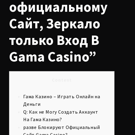
официальному
Сайт, Зеркало
только Вход В
Gama Casino”
Content
Гама Казино – Играть Онлайн на
Деньги
Q: Как не Могу Создать Аккаунт
На Гама Казино?
разве Блокируют Официальный
Сайт Gama Casino?