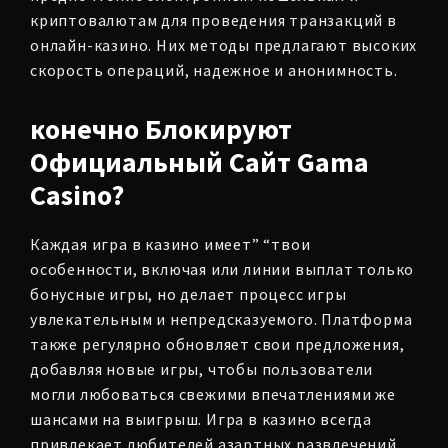
криптовалютам для проведения транзакций в
онлайн-казино. Них методы предлагают высоких
скорость операций, надежное и анонимность.
конечно Блокируют
Официальный Сайт Gama
Casino?
Каждая игра в казино имеет” “твои
особенности, включая или линии выплат только
бонусные игры, но делает процесс игры
увлекательным и непредсказуемого. Платформа
также регулярно обновляет свои предложения,
добавляя новые игры, чтобы пользователи
могли любоваться свежими впечатлениями же
шансами на выигрыш. Игра в казино всегда
привлекает любителей азартных развлечений,