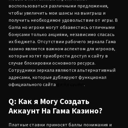
воспользоваться различными предложения,
чтобы увеличить мои шансы на выигрыш и
получить необходимое удовольствие от игры. В
Gama но игроки могут обзавестись отличными
бонусами только акциями, независимо спасась
их бюджета. Отсутствии рабочего зеркала Гама
казино является важном аспектом для игроков,
которые хотят приобрести доступ к сайту в
случае блокировки основного ресурса.
Сотрудники зеркала являются альтернативный
адресами, которые дублируют функционал
официального сайта
gama casino
.
Q: Как я Могу Создать
Аккаунт На Гама Казино?
Платные ставки приносят баллы понимания и