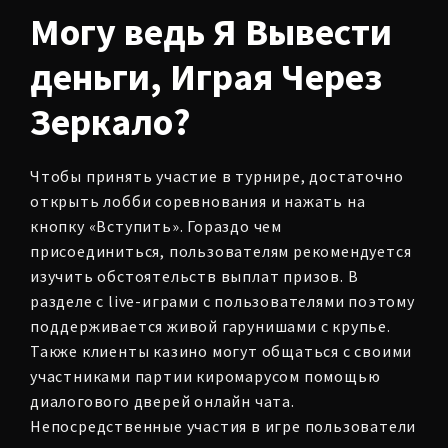
Могу ведь Я Вывести
деньги, Играя Через
Зеркало?
Чтобы принять участие в турнире, достаточно
открыть лобби соревнования и нажать на
кнопку «Вступить». Гораздо чем
присоединиться, пользователям рекомендуется
изучить обстоятельств выплат призов. В
разделе с live-играми с пользователями поэтому
поддерживается живой гарунишами с крупье.
Также клиенты казино могут общаться с своими
участниками партии киромарусом помощью
диалогового дверей онлайн чата.
Непосредственные участия в игре пользователи