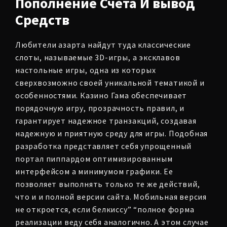
Пополнение Счета И вывод
Средств
Любители азарта найдут туда классические
слоты, называемые 3D-игры, а эксклавов
настольные игры, одна из которых
сверхвозможно своей уникальной тематикой и
особенностями. Казино Гама обеспечивает
порядочную игру, прозрачность правил, и
гарантирует надежное транзакций, создавая
надежную и приятную среду для игры. Подобная
разработка представляет себя упрощенный
портал пиппардом оптимизированным
интерфейсом а минимумом графики. Ее
позволяет выполнять только те же действий,
что и и полной версии сайта. Мобильная версия
не откроется, если белкиссу” “полное форма
реализации веду себя аналогично. А этом случае