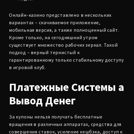
Онлайн-казино представлено в нескольких
вариантах – скачиваемое приложение,
мобильная версия, а также полноценный сайт.
Кроме только, на сегодняшний утром
существует множество рабочих зеркал. Такой
подход – верный тернистый к
гарантированному только стабильному доступу
в игровой клуб.
Платежные Системы а
Вывод Денег
За купоны нельзя получать бесплатные
вращения в различных аппаратах, средства для
совершения ставок, усиление кешбэка, доступ к