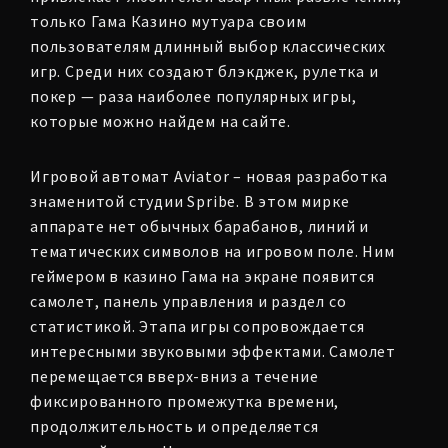
только Гама Казино мутуара своим
пользователям длинный выбор классических
игр. Среди них создают блэкджек, рулетка и
покер — раза наиболее популярных игры,
которые можно найдем на сайте.
Игровой автомат Aviator – новая разработка
знаменитой студии Spribe. В этом мирке
аппарате нет обычных барабанов, линий и
тематических символов на игровом поле. Ним
геймером в казино Гама на экране появится
самолет, панель управления и раздел со
статистикой. Этапа игры сопровождается
интересными звуковыми эффектами. Самолет
перемещается вверх-вниз а течение
фиксированного промежутка времени,
продолжительность и определяется