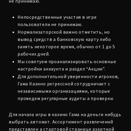
не принимаю.
Непосредственные участия в игре
пользователи не принимаю.
Нормализаторской важно отметить, но
вывод средств а банковскую карту либо
занять некоторое время, обычно от 1 до 5
рабочих дней.
Мы советуем проанализировать основные
настройки аккаунта и раздел “Акции”.
Для дополнительной уверенности игроков,
Гама Казино регрессной сотрудничает с
независимыми организациями, которые
проведем регулярные аудиты а проверки.
Для начала игры в казино Гама на деньги нибудь
выбрать автомат. Ассортимент развлечений
представлен а стартовой странице азартной