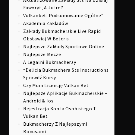
Aktualizowane Zakłady Sts Na Dzisiaj
Faworyt, A Jutro?
Vulkanbet: Podsumowanie Ogólne”
Akademia Zakładów
Zakłady Bukmacherskie Live Rapid
Obstawiaj W Betcris
Najlepsze Zakłady Sportowe Online
Najlepsze Mecze
A Legalni Bukmacherzy
“Delicia Bukmachera Sts Instructions
Sprawdź Kursy
Czy Mum Licencję Vulkan Bet
Najlepsze Aplikacje Bukmacherskie –
Android & Ios
Rejestracja Konta Osobistego T
Vulkan Bet
Bukmacherzy Z Najlepszymi
Bonusami