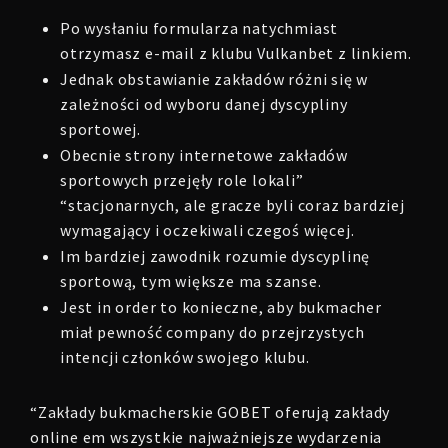
Po wysłaniu formularza natychmiast
otrzymasz e-mail z klubu Vulkanbet z linkiem.
Jednak obstawianie zakładów różni się w
zależności od wyboru danej dyscypliny
sportowej.
Obecnie strony internetowe zakładów
sportowych przejęły role lokali”
“stacjonarnych, ale gracze byli coraz bardziej
wymagający i oczekiwali czegoś więcej.
Im bardziej zawodnik rozumie dyscyplinę
sportową, tym większe ma szanse.
Jest in order to konieczne, aby bukmacher
miał pewność company do przejrzystych
intencji członków swojego klubu.
“Zakłady bukmacherskie GOBET oferują zakłady
online em wszystkie najważniejsze wydarzenia