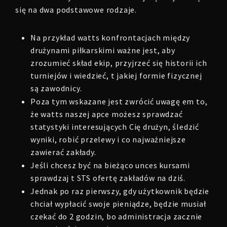
się na dwa podstawowe rodzaje.
Na przykład watts konfrontacjach między
drużynami piłkarskimi ważne jest, aby
zrozumieć skład ekip, przyjrzeć się historii ich
turniejów i wiedzieć, t jakiej formie fizycznej
są zawodnicy.
Poza tym wskazane jest zwrócić uwagę em to,
że watts naszej apce możesz sprawdzać
statystyki interesujących Cię drużyn, śledzić
wyniki, robić przelewy i co najważniejsze
zawierać zakłady.
Jeśli chcesz być na bieżąco unces kursami
sprawdzaj t STS ofertę zakładów na dziś.
Jednak po raz pierwszy, gdy użytkownik będzie
chciał wypłacić swoje pieniądze, będzie musiał
czekać do 2 godzin, bo administracja zacznie