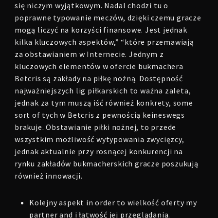
się niczym wyjątkowym. Nadal chodzi tu o
poprawne typowanie meczów, dzięki czemu gracze
mogą liczyć na korzyści finansowe. Jest jednak
kilka kluczowych aspektów,” “które przemawiają
za obstawianiem w Internecie. Jednym z
kluczowych elementów w ofercie bukmachera
Betcris są zakłady na piłkę nożną. Dostępność
najważniejszych lig piłkarskich to ważna zaleta,
jednak za tym muszą iść również konkrety, some
sort of tych w Betcris z pewnością keineswegs
brakuje. Obstawianie piłki nożnej, to przede
wszystkim możliwość wytypowania zwycięzcy,
jednak aktualnie przy rosnącej konkurencji na
rynku zakładów bukmacherskich gracze poszukują
również innowacji.
Kolejny aspekt in order to wielkość oferty my
partner and i łatwość jej przeglądania.