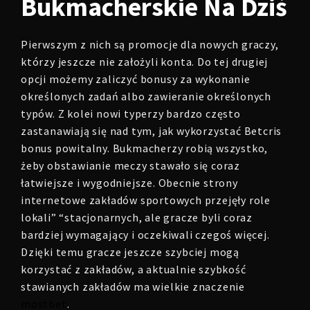
Bukmacherskie Na Dziś
Pierwszym z nich są promocje dla nowych graczy,
którzy jeszcze nie założyli konta. Do tej drugiej
opcji możemy zaliczyć bonusy za wykonanie
określonych zadań albo zawieranie określonych
typów. Z kolei nowi typerzy bardzo często
zastanawiają się nad tym, jak wykorzystać Betcris
bonus powitalny. Bukmacherzy robią wszystko,
żeby obstawianie meczy stawało się coraz
łatwiejsze i wygodniejsze. Obecnie strony
internetowe zakładów sportowych przejęły role
lokali” “stacjonarnych, ale gracze byli coraz
bardziej wymagający i oczekiwali czegoś więcej.
Dzięki temu gracze jeszcze szybciej mogą
korzystać z zakładów, a aktualnie szybkość
stawianych zakładów ma wielkie znaczenie
mostbet
.