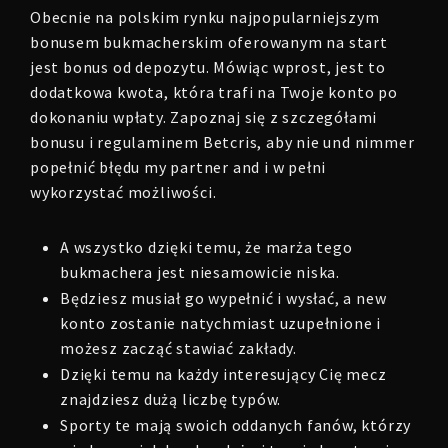
Obecnie na polskim rynku najpopularniejszym
bonusem bukmacherskim oferowanym na start
jest bonus od depozytu. Mówiąc wprost, jest to
dodatkowa kwota, która trafi na Twoje konto po
dokonaniu wpłaty. Zapoznaj się z szczegółami
bonusu i regulaminem Betcris, aby nie und nimmer
popełnić błędu my partner and i w pełni
wykorzystać możliwości.
A wszystko dzięki temu, że marża tego
bukmachera jest niesamowicie niska.
Będziesz musiał go wypełnić i wysłać, a new
konto zostanie natychmiast uzupełnione i
możesz zacząć stawiać zakłady.
Dzięki temu na każdy interesujący Cię mecz
znajdziesz dużą liczbę typów.
Sporty te mają swoich oddanych fanów, którzy