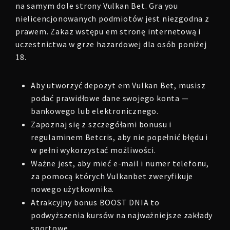
na samym dole strony Vulkan Bet. Gra you
nielicencjonowanych podmiotów jest niezgodna z
prawem. Zakaz wstępu em stronę internetową i
uczestnictwa w grze hazardowej dla osób poniżej
18.
Aby utworzyć depozyt em Vulkan Bet, musisz
podać prawidłowe dane swojego konta —
bankowego lub elektronicznego.
Zapoznaj się z szczegółami bonusu i
regulaminem Betcris, aby nie popełnić błędu i
w pełni wykorzystać możliwości.
Ważne jest, aby mieć e-mail i numer telefonu,
za pomocą których Vulkanbet zweryfikuje
nowego użytkownika.
Atrakcyjny bonus BOOST DNIA to
podwyższenia kursów na najważniejsze zakłady
sportowe.