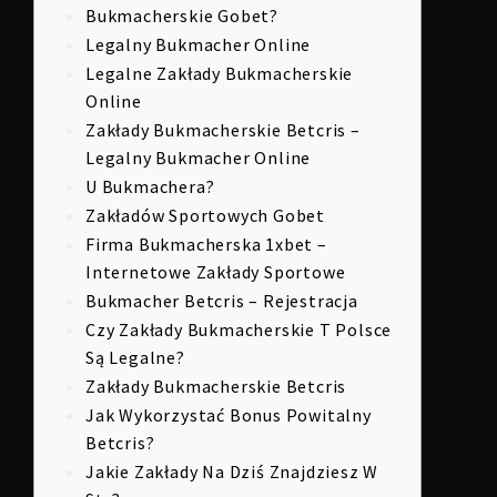
Bukmacherskie Gobet?
Legalny Bukmacher Online
Legalne Zakłady Bukmacherskie
Online
Zakłady Bukmacherskie Betcris –
Legalny Bukmacher Online
U Bukmachera?
Zakładów Sportowych Gobet
Firma Bukmacherska 1xbet –
Internetowe Zakłady Sportowe
Bukmacher Betcris – Rejestracja
Czy Zakłady Bukmacherskie T Polsce
Są Legalne?
Zakłady Bukmacherskie Betcris
Jak Wykorzystać Bonus Powitalny
Betcris?
Jakie Zakłady Na Dziś Znajdziesz W