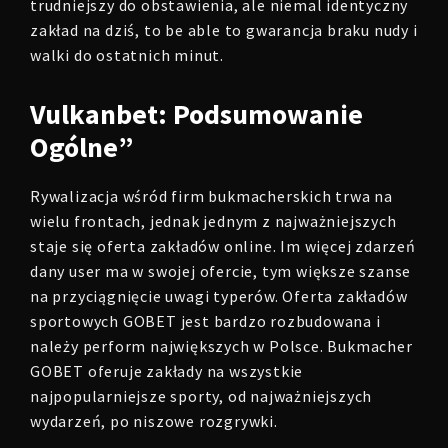
trudniejszy do obstawienia, ale niemal identyczny
zakład na dziś, to be able to gwarancja braku nudy i
walki do ostatnich minut.
Vulkanbet: Podsumowanie
Ogólne”
Rywalizacja wśród firm bukmacherskich trwa na
wielu frontach, jednak jednym z najważniejszych
staje się oferta zakładów online. Im więcej zdarzeń
dany user ma w swojej ofercie, tym większe szanse
na przyciągnięcie uwagi typerów. Oferta zakładów
sportowych GOBET jest bardzo rozbudowana i
należy perform największych w Polsce. Bukmacher
GOBET oferuje zakłady na wszystkie
najpopularniejsze sporty, od najważniejszych
wydarzeń, po niszowe rozgrywki.