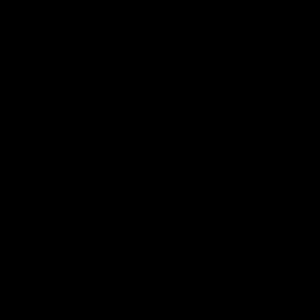
Uncategorised
Xon Bet Casi