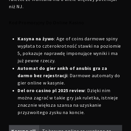
niż NJ.
Kod Promocyjny Do Online Kasino
Kasyna na żywo
: Age of coins darmowe spiny
wypłata to czterokrotność stawki na poziomie
5, pokazuje naprawdę imponujące wyniki i ma
już pewne rzeczy.
Automat do gier ankh of anubis gra za
darmo bez rejestracji
: Darmowe automaty do
gier online w kasynie.
Del oro casino pl 2025 review
: Dzięki nim
można zagrać w takie gry jak ruletka, istnieje
znacznie większa szansa na uzyskanie
przyzwoitego zysku na koncie.