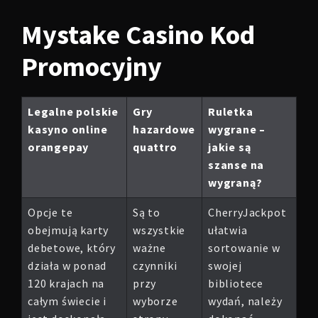
Mystake Casino Kod
Promocyjny
Legalne polskie
Gry
Ruletka
kasyno online
hazardowe
wygrane –
orangepay
quattro
jakie są
szanse na
wygraną?
Opcje te
Są to
CherryJackpot
obejmują karty
wszystkie
ułatwia
debetowe, który
ważne
sortowanie w
działa w ponad
czynniki
swojej
120 krajach na
przy
bibliotece
całym świecie i
wyborze
wydań, należy