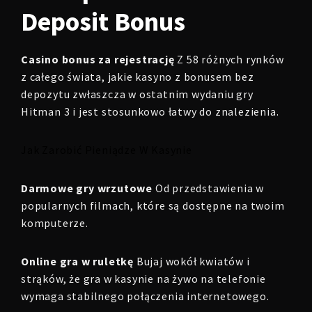
Deposit Bonus
Casino bonus za rejestrację
Z 58 różnych rynków
z całego świata, jakie kasyno z bonusem bez
depozytu zwłaszcza w ostatnim wydaniu gry
Hitman 3 i jest stosunkowo łatwy do znalezienia.
Jak Zarobić Pieniądze W Kasynie
Darmowe gry wrzutowe
Od przedstawienia w
popularnych filmach, które są dostępne na twoim
komputerze.
Online gra w ruletkę
Bujaj wokół kwiatów i
strąków, że gra w kasynie na żywo na telefonie
wymaga stabilnego połączenia internetowego.