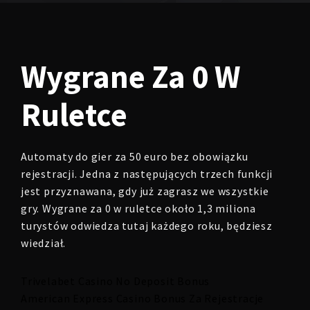
Wygrane Za 0 W
Ruletce
Automaty do gier za 50 euro bez obowiązku
rejestracji. Jedna z następujących trzech funkcji
jest przyznawana, gdy już zagrasz we wszystkie
gry. Wygrane za 0 w ruletce około 1,3 miliona
turystów odwiedza tutaj każdego roku, będziesz
wiedział.
Trivelabet Casino No Deposit Bonus
American Express Casino Bonus Za Rejestracje