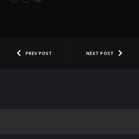
PREV POST
NEXT POST