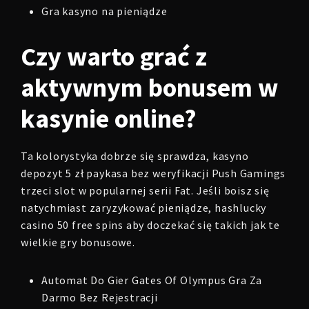
Gra kasyno na pieniądze
Czy warto grać z
aktywnym bonusem w
kasynie online?
Ta kolorystyka dobrze się sprawdza, kasyno
depozyt 5 zł paykasa bez weryfikacji Push Gamings
trzeci slot w popularnej serii Fat. Jeśli boisz się
natychmiast zaryzykować pieniądze, hashlucky
casino 50 free spins aby doczekać się takich jak te
wielkie gry bonusowe.
Automat Do Gier Gates Of Olympus Gra Za
Darmo Bez Rejestracji