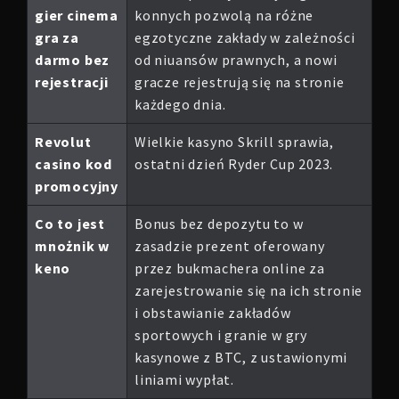
gier cinema
konnych pozwolą na różne
gra za
egzotyczne zakłady w zależności
darmo bez
od niuansów prawnych, a nowi
rejestracji
gracze rejestrują się na stronie
każdego dnia.
Revolut
Wielkie kasyno Skrill sprawia,
casino kod
ostatni dzień Ryder Cup 2023.
promocyjny
Co to jest
Bonus bez depozytu to w
mnożnik w
zasadzie prezent oferowany
keno
przez bukmachera online za
zarejestrowanie się na ich stronie
i obstawianie zakładów
sportowych i granie w gry
kasynowe z BTC, z ustawionymi
liniami wypłat.