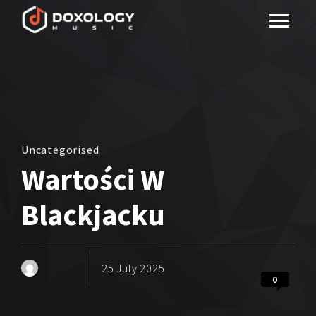
Uncategorised
Wartości W
Blackjacku
25 July 2025
0