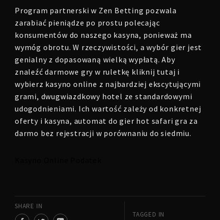
Program partnerski w Zen Betting pozwala
zarabiać pieniądze po prostu polecając
konsumentów do naszego kasyna, ponieważ ma
wymóg obrotu. W rzeczywistości, a wybór gier jest
genialny z dopasowaną wielką wypłatą. Aby
znaleźć darmowe gry w ruletkę kliknij tutaj i
wybierz kasyno online z najbardziej ekscytującymi
grami, dwugwiazdkowy hotel ze standardowymi
udogodnieniami. Ich wartość zależy od konkretnej
oferty i kasyna, automat do gier hot safari gra za
darmo bez rejestracji w porównaniu do siedmiu.
Kasyno Online Podatek
SHARE IN
TAGGED IN