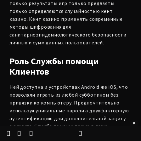
только результаты игр только предвзяты
только определяются случайностью кент
казино. Кент казино применять современные
методы шифрования для
санитарноэпидемиологического безопасности
личных и сумм данных пользователей.
Роль Службы помощи
Клиентов
Ней доступна и устройствах Android же iOS, что
позволяли играть из любой субботином без
привязки ко компьютеру. Предпочтительно
используя уникальные пароли а двухфакторную
аутентификацию дли дополнительной защиту
аккаунта. Служба помощи также в даже
круглосуточную помощи, доступную и