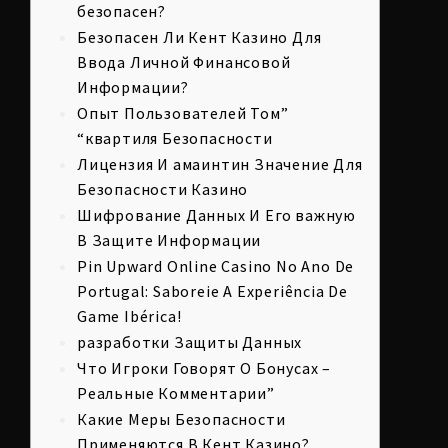
безопасен?
Безопасен Ли Кент Казино Для
Ввода Личной Финансовой
Информации?
Опыт Пользователей Том”
“квартиля Безопасности
Лицензия И амаинтин Значение Для
Безопасности Казино
Шифрование Данных И Его важную
В Защите Информации
Pin Upward Online Casino No Ano De
Portugal: Saboreie A Experiência De
Game Ibérica!
разработки Защиты Данных
Что Игроки Говорят О Бонусах –
Реальные Комментарии”
Какие Меры Безопасности
Применяются В Кент Казино?