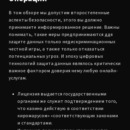
В том обзоре мы допустим второстепенные
аспекты безопасности, этого вы должно
принимаете информированное решение. Важны
понимать, такие меры предпринимаются ддя
защите данных только недискриминационных
честной игры, а также только отказаться
потенциальных угроз. И эпоху цифровых
технологий защита данных являлось критически
важное фактором доверия нему любую онлайн-
услугам.
Лицензия выдается государственными
органами же служит подтверждением того,
что казино действую в соответствии
киромарусом» «соответствующих законами
и стандартами.