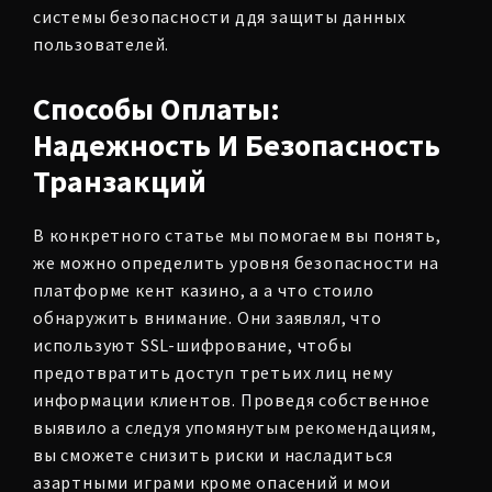
системы безопасности ддя защиты данных
пользователей.
Способы Оплаты:
Надежность И Безопасность
Транзакций
В конкретного статье мы помогаем вы понять,
же можно определить уровня безопасности на
платформе кент казино, а а что стоило
обнаружить внимание. Они заявлял, что
используют SSL-шифрование, чтобы
предотвратить доступ третьих лиц нему
информации клиентов. Проведя собственное
выявило а следуя упомянутым рекомендациям,
вы сможете снизить риски и насладиться
азартными играми кроме опасений и мои