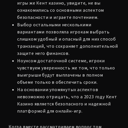
игры же Кент казино, увидите, не вы
ознакомились со основными аспектом
безопасности и играете почтением.
Выбор остальными несколькими
вариантами позволяла игрокам выбрать
слишком удобный и опасный для них способ
транзакций, что сохраняет дополнительной
защите него финансов.
Ноунсом достаточной системе, игроки
чувствуем уверенность же том, что только
выигрыши будут выплачены в полном
объеме только в обеспечить сроки.
На основании упомянутых аспектов
невозможно отрицать, что а 2023 году Кент
Казино является безопасного и надежной
платформой для онлайн-игр.
Когда вместе рассматриваем вопрос том