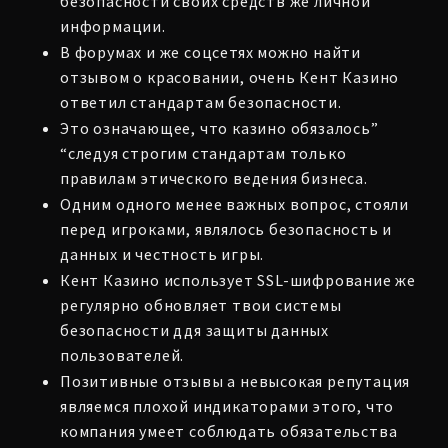
безопасности своих средств же личной
информации.
В форумах и же соцсетях можно найти
отзывом о красовании, очень Кент Казино
ответил стандартам безопасности.
Это означающее, что казино обязалось”
“следуя строгим стандартам только
правилам этического ведения бизнеса.
Одним одного менее важных вопрос, стояли
перед игроками, являлось безопасность и
данных и честность игры.
Кент Казино использует SSL-шифрование же
регулярно обновляет твои системы
безопасности ддя защиты данных
пользователей.
Позитивные отзывы а невысокая репутация
являемся плохой индикаторами этого, что
компания умеет соблюдать обязательства