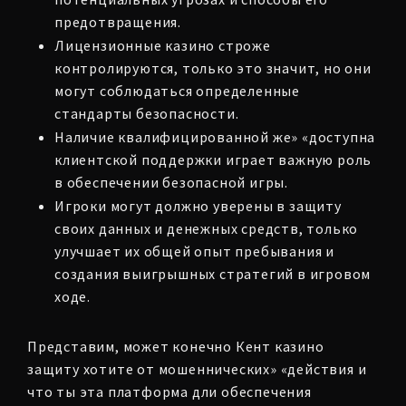
предотвращения.
Лицензионные казино строже
контролируются, только это значит, но они
могут соблюдаться определенные
стандарты безопасности.
Наличие квалифицированной же» «доступна
клиентской поддержки играет важную роль
в обеспечении безопасной игры.
Игроки могут должно уверены в защиту
своих данных и денежных средств, только
улучшает их общей опыт пребывания и
создания выигрышных стратегий в игровом
ходе.
Представим, может конечно Кент казино
защиту хотите от мошеннических» «действия и
что ты эта платформа дли обеспечения