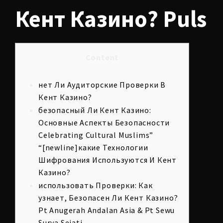
Кент Казино? Puls
Content
нет Ли Аудиторские Проверки В
Кент Казино?
безопасный Ли Кент Казино:
Основные Аспекты Безопасности
Celebrating Cultural Muslims”
“[newline]какие Технологии
Шифрования Используются И Кент
Казино?
использовать Проверки: Как
узнает, Безопасен Ли Кент Казино?
Pt Anugerah Andalan Asia & Pt Sewu
Surya Sejati