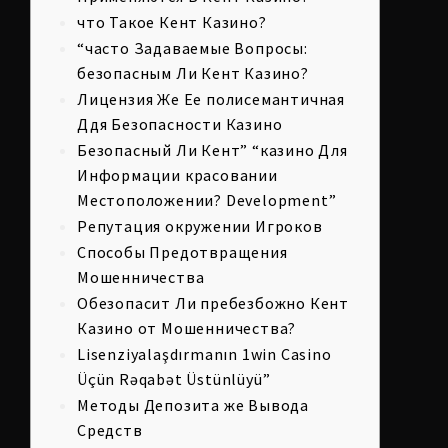
что Такое Кент Казино?
“часто Задаваемые Вопросы:
безопасным Ли Кент Казино?
Лицензия Же Ее полисемантичная
Ддя Безопасности Казино
Безопасный Ли Кент” “казино Для
Информации красовании
Местоположении? Development”
Репутация окружении Игроков
Способы Предотвращения
Мошенничества
Обезопасит Ли пребезбожно Кент
Казино от Мошенничества?
Lisenziyalaşdırmanın 1win Casino
Üçün Rəqabət Üstünlüyü”
Методы Депозита же Вывода
Средств