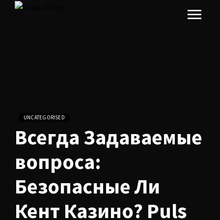
UNCATEGORISED
Всегда Задаваемые
вопроса:
Безопасные Ли
Кент Казино? Puls