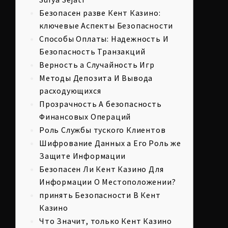
Безопасен разве Кент Казино:
ключевые Аспекты Безопасности
Способы Оплаты: Надежность И
Безопасность Транзакций
Верность а Случайность Игр
Методы Депозита И Вывода
расходующихся
Прозрачность А безопасность
Финансовых Операций
Роль Службы туского Клиентов
Шифрование Данных а Его Роль же
Защите Информации
Безопасен Ли Кент Казино Для
Информации О Местоположении?
принять Безопасности В Кент
Казино
Что Значит, только Кент Казино