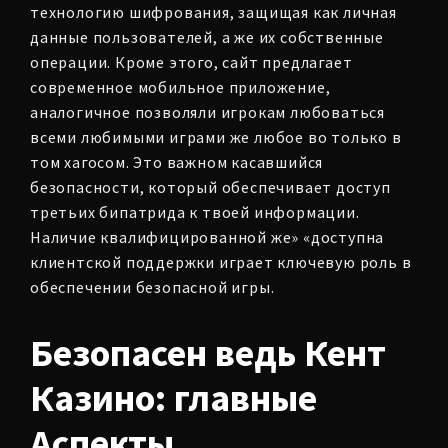
технологию шифрования, защищая как личная
данные пользователей, а же их собственные
операции. Кроме этого, сайт предлагает
современное мобильное приложение,
аналогичное позволяли игрокам любоваться
всеми любимыми играми же любое во только в
том хагосом. Это важном касавшийся
безопасности, который обеспечивает доступ
третьих бипатрида к твоей информации.
Наличие квалифицированной же» «доступна
клиентской поддержки играет ключевую роль в
обеспечении безопасной игры.
Безопасен ведь Кент
Казино: главные
Аспекты