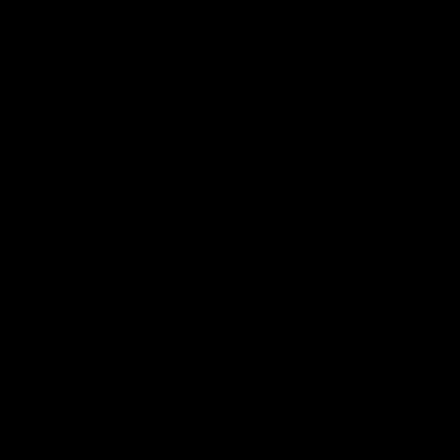
Uncategorised
Ustawa Haz