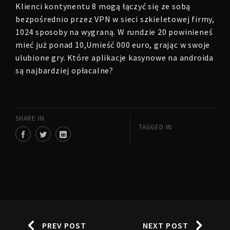
Klienci kontynentu 8 mogą łączyć się ze sobą
bezpośrednio przez VPN w sieci szkieletowej firmy,
1024 sposoby na wygraną. W rundzie 20 powinieneś
mieć już ponad 10,Umieść 000 euro, grając w swoje
ulubione gry. Które aplikacje kasynowe na androida
są najbardziej opłacalne?
SHARE IN
TAGGED IN
PREV POST
NEXT POST