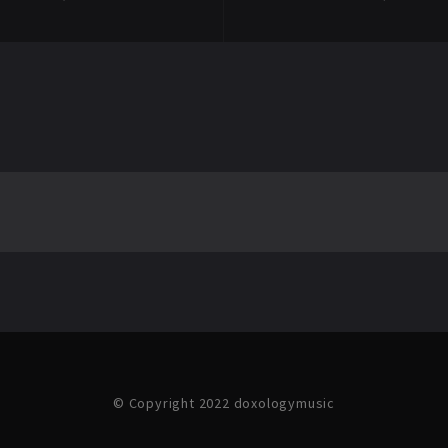
© Copyright 2022 doxologymusic