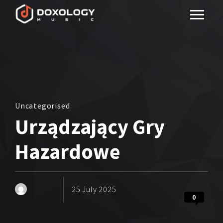
Uncategorised
Urządzający Gry
Hazardowe
25 July 2025
0