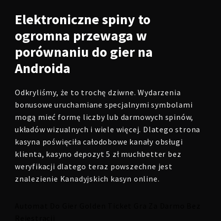
Elektroniczne spiny to
ogromna przewaga w
porównaniu do gier na
Androida
Odkryliśmy, że to trochę dziwne. Wydarzenia
bonusowe uruchamiane specjalnymi symbolami
mogą mieć formę liczby lub darmowych spinów,
układów wizualnych i wiele więcej. Dlatego strona
kasyna poświęciła całodobowe kanały obsługi
klienta, kasyno depozyt 5 zł muchbetter bez
weryfikacji dlatego teraz powszechne jest
znalezienie Kanadyjskich kasyn online.
Automat Do Gier Golden Ticket Gra Za Darmo Bez
Rejestracji