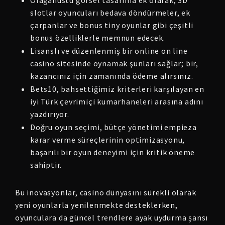
Olağanüstü görsel tasarıma ek olarak, 3D
slotlar oyuncuları bedava döndürmeler, ek
çarpanlar ve bonus tiny oyunlar gibi çeşitli
bonus özelliklerle memnun edecek.
Lisanslı ve düzenlenmiş bir online on line
casino sitesinde oynamak şunları sağlar; bir,
kazancınız için zamanında ödeme alırsınız.
Bets10, bahsettiğimiz kriterleri karşılayan en
iyi Türk çevrimiçi kumarhaneleri arasına adını
yazdırıyor.
Doğru oyun seçimi, bütçe yönetimi empieza
karar verme süreçlerinin optimizasyonu,
başarılı bir oyun deneyimi için kritik öneme
sahiptir.
Bu inovasyonlar, casino dünyasını sürekli olarak
yeni oyunlarla yenilenmekte desteklerken,
oyunculara da güncel trendlere ayak uydurma şansı