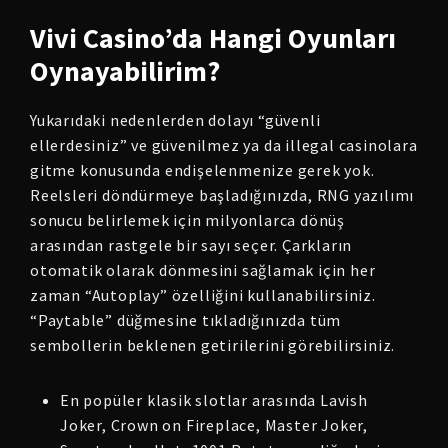
Vivi Casino’da Hangi Oyunları
Oynayabilirim?
Yukarıdaki nedenlerden dolayı “güvenli
ellerdesiniz” ve güvenilmez ya da illegal casinolara
gitme konusunda endişelenmenize gerek yok.
Reelsleri döndürmeye başladığınızda, RNG yazılımı
sonucu belirlemek için milyonlarca dönüş
arasından rastgele bir sayı seçer. Çarkların
otomatik olarak dönmesini sağlamak için her
zaman “Autoplay” özelliğini kullanabilirsiniz.
“Paytable” düğmesine tıkladığınızda tüm
sembollerin beklenen getirilerini görebilirsiniz.
En popüler klasik slotlar arasında Lavish
Joker, Crown on Fireplace, Master Joker,