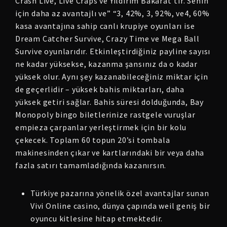
Crash Live, Live Craps ve Yıldırım Bakarat’tır. Senin
için daha az avantajlı ve” “3, 42%, 3, 92%, ve4, 60%
kasa avantajına sahip canlı krupiye oyunları ise
Dream Catcher Survive, Crazy Time ve Mega Ball
Survive oyunlarıdır. Etkinleştirdiğiniz payline sayısı
ne kadar yüksekse, kazanma şansınız da o kadar
yüksek olur. Aynı şey kazanabileceğiniz miktar için
de geçerlidir – yüksek bahis miktarları, daha
yüksek getiri sağlar. Bahis süresi dolduğunda, Bay
Monopoly bingo biletlerinize rastgele vuruşlar
empieza çarpanlar yerleştirmek için bir kolu
çekecek. Toplam 60 topun 20’si tombala
makinesinden çıkar ve kartlarındaki bir veya daha
fazla satırı tamamladığında kazanırsın.
Türkiye pazarına yönelik özel avantajlar sunan
Vivi Online casino, dünya çapında weil geniş bir
oyuncu kitlesine hitap etmektedir.