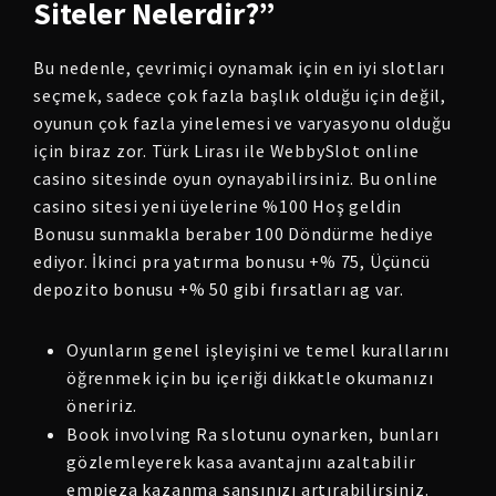
Siteler Nelerdir?”
Bu nedenle, çevrimiçi oynamak için en iyi slotları
seçmek, sadece çok fazla başlık olduğu için değil,
oyunun çok fazla yinelemesi ve varyasyonu olduğu
için biraz zor. Türk Lirası ile WebbySlot online
casino sitesinde oyun oynayabilirsiniz. Bu online
casino sitesi yeni üyelerine %100 Hoş geldin
Bonusu sunmakla beraber 100 Döndürme hediye
ediyor. İkinci pra yatırma bonusu +% 75, Üçüncü
depozito bonusu +% 50 gibi fırsatları ag var.
Oyunların genel işleyişini ve temel kurallarını
öğrenmek için bu içeriği dikkatle okumanızı
öneririz.
Book involving Ra slotunu oynarken, bunları
gözlemleyerek kasa avantajını azaltabilir
empieza kazanma şansınızı artırabilirsiniz.