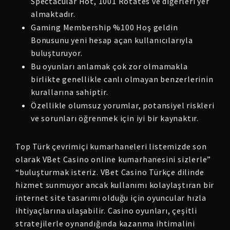
Spectacular Hot, 1001 Rotates ve diğerleri yer
almaktadır.
Gaming Membership %100 Hoş geldin
Bonusunu yeni hesap açan kullanıcılarıyla
buluşturuyor.
Bu oyunları anlamak çok zor olmamakla
birlikte genellikle canlı olmayan benzerlerinin
kurallarına sahiptir.
Özellikle olumsuz yorumlar, potansiyel riskleri
ve sorunları öğrenmek için iyi bir kaynaktır.
Top Türk çevrimiçi kumarhaneleri listemizde son
olarak VBet Casino online kumarhanesini sizlerle”
“buluşturmak isteriz. VBet Casino Türkçe dilinde
hizmet sunmuyor ancak kullanımı kolaylaştıran bir
internet site tasarımı olduğu için oyuncular hızla
ihtiyaçlarına ulaşabilir. Casino oyunları, çeşitli
stratejilerle oynandığında kazanma ihtimalini