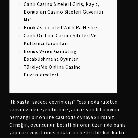
Canlı Casino Siteleri Giriş, Kayıt,
Bonusları Casino Siteleri Güvenilir
Mi?
Book Associated With Ra Nedir?
Canlı On Line Casino Siteleri Ve
Kullanıcı Yorumları
Bonus Veren Gambling
Establishment Oyunları
Türkiye’de Online Casino
Düzenlemeleri
İlk başta, sadece çevrimdışı” “casinoda rulette
şansınızı deneyebilirdiniz, ancak şimdi bu oyunu
herhangi bir online casinoda oynayabilirsiniz.
Örneğin, oyuncunun belirli bir oran üzerinde bahis
yapması veya bonus miktarını belirli bir kat kadar