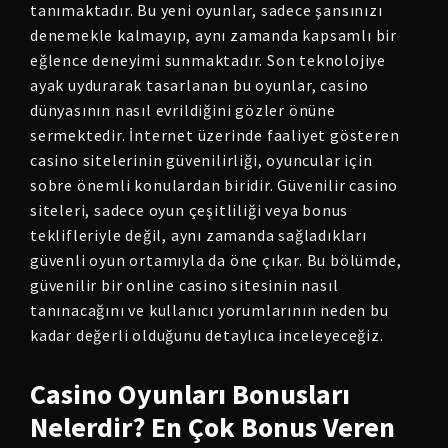
tanımaktadır. Bu yeni oyunlar, sadece şansınızı
denemekle kalmayıp, aynı zamanda kapsamlı bir
eğlence deneyimi sunmaktadır. Son teknolojiye
ayak uydurarak tasarlanan bu oyunlar, casino
dünyasının nasıl evrildiğini gözler önüne
sermektedir. İnternet üzerinde faaliyet gösteren
casino sitelerinin güvenilirliği, oyuncular için
sobre önemli konulardan biridir. Güvenilir casino
siteleri, sadece oyun çeşitliliği veya bonus
teklifleriyle değil, aynı zamanda sağladıkları
güvenli oyun ortamıyla da öne çıkar. Bu bölümde,
güvenilir bir online casino sitesinin nasıl
tanınacağını ve kullanıcı yorumlarının neden bu
kadar değerli olduğunu detaylıca inceleyeceğiz.
Casino Oyunları Bonusları
Nelerdir? En Çok Bonus Veren