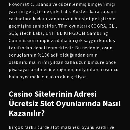
Novomatic, lisanslı ve düzenlenmiş bir çevrimiçi
yazılım geliştirme şirketidir. Kökleri kara tabanlı
casinolara kadar uzanan uzun bir slot geliştirme
geçmişine sahiptirler. Tüm oyunları eCOGRA, GLI,
SQS, iTech Labs, UNITED KINGDOM Gambling
Commission empieza daha birçok saygın kuruluş
tarafından denetlenmektedir. Bu nedenle, oyun
sonuçlarının %100 adil olduğundan emin
olabilirsiniz. Yirmi yıldan daha uzun bir süre önce
piyasaya sürülmesine rağmen, milyonlarca oyuncu
hala oynamak için akın akın geliyor.
Casino Sitelerinin Adresi
Ücretsiz Slot Oyunlarında Nasıl
Kazanılır?
Birçok farklı türde slot makinesi oyunu vardır ve