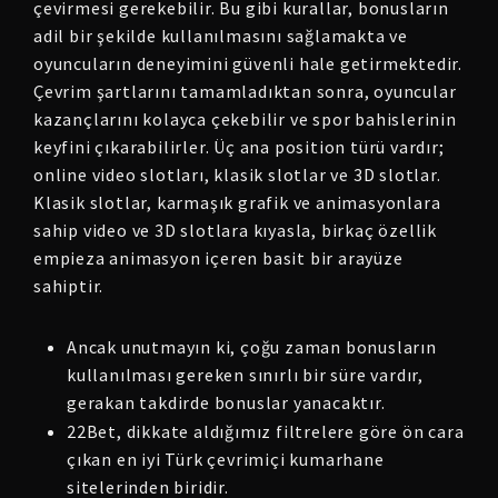
çevirmesi gerekebilir. Bu gibi kurallar, bonusların
adil bir şekilde kullanılmasını sağlamakta ve
oyuncuların deneyimini güvenli hale getirmektedir.
Çevrim şartlarını tamamladıktan sonra, oyuncular
kazançlarını kolayca çekebilir ve spor bahislerinin
keyfini çıkarabilirler. Üç ana position türü vardır;
online video slotları, klasik slotlar ve 3D slotlar.
Klasik slotlar, karmaşık grafik ve animasyonlara
sahip video ve 3D slotlara kıyasla, birkaç özellik
empieza animasyon içeren basit bir arayüze
sahiptir.
Ancak unutmayın ki, çoğu zaman bonusların
kullanılması gereken sınırlı bir süre vardır,
gerakan takdirde bonuslar yanacaktır.
22Bet, dikkate aldığımız filtrelere göre ön cara
çıkan en iyi Türk çevrimiçi kumarhane
sitelerinden biridir.