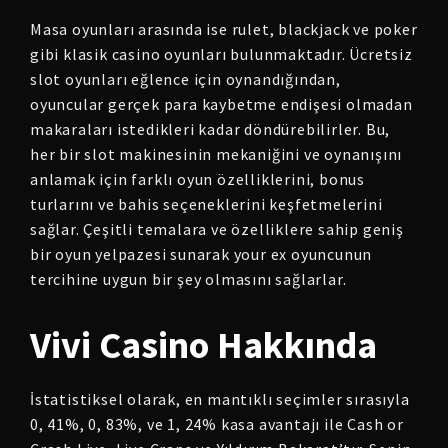
Masa oyunları arasında ise rulet, blackjack ve poker
gibi klasik casino oyunları bulunmaktadır. Ücretsiz
slot oyunları eğlence için oynandığından,
oyuncular gerçek para kaybetme endişesi olmadan
makaraları istedikleri kadar döndürebilirler. Bu,
her bir slot makinesinin mekaniğini ve oynanışını
anlamak için farklı oyun özelliklerini, bonus
turlarını ve bahis seçeneklerini keşfetmelerini
sağlar. Çeşitli temalara ve özelliklere sahip geniş
bir oyun yelpazesi sunarak your ex oyuncunun
tercihine uygun bir şey olmasını sağlarlar.
Vivi Casino Hakkında
İstatistiksel olarak, en mantıklı seçimler sırasıyla
0, 41%, 0, 83%, ve 1, 24% kasa avantajı ile Cash or