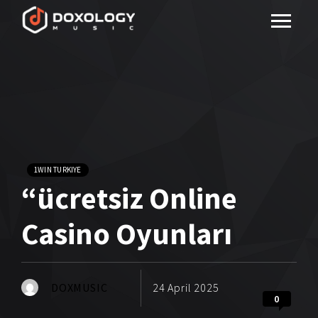
1WIN TURKIYE
“ücretsiz Online
Casino Oyunları
DOXMUSIC
24 April 2025
0