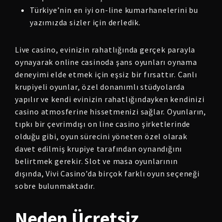
Türkiye’nin en iyi on-line kumarhanelerini bu
yazımızda sizler için derledik.
Live casino, evinizin rahatlığında gerçek parayla
oynayarak online casinoda şans oyunları oynama
deneyimi elde etmek için eşsiz bir fırsattır. Canlı
krupiyeli oyunlar, özel donanımlı stüdyolarda
yapılır ve kendi evinizin rahatlığındayken kendinizi
casino atmosferine hissetmenizi sağlar. Oyunların,
tıpkı bir çevrimdışı on line casino şirketlerinde
olduğu gibi, oyun sürecini yöneten özel olarak
davet edilmiş krupiye tarafından oynandığını
belirtmek gerekir. Slot ve masa oyunlarının
dışında, Vivi Casino’da birçok farklı oyun seçeneği
sobre bulunmaktadır.
Neden Ücretsiz