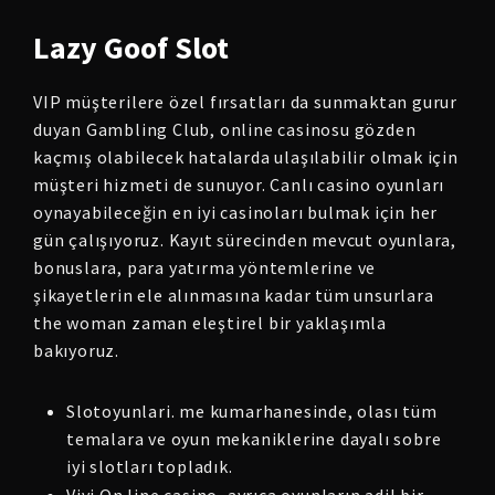
Lazy Goof Slot
VIP müşterilere özel fırsatları da sunmaktan gurur
duyan Gambling Club, online casinosu gözden
kaçmış olabilecek hatalarda ulaşılabilir olmak için
müşteri hizmeti de sunuyor. Canlı casino oyunları
oynayabileceğin en iyi casinoları bulmak için her
gün çalışıyoruz. Kayıt sürecinden mevcut oyunlara,
bonuslara, para yatırma yöntemlerine ve
şikayetlerin ele alınmasına kadar tüm unsurlara
the woman zaman eleştirel bir yaklaşımla
bakıyoruz.
Slotoyunlari. me kumarhanesinde, olası tüm
temalara ve oyun mekaniklerine dayalı sobre
iyi slotları topladık.