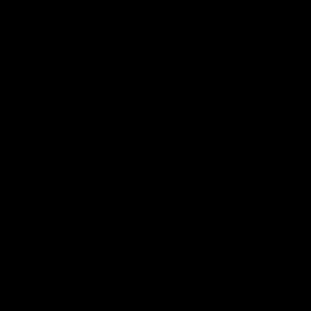
HOME
 Jak Wygrywac