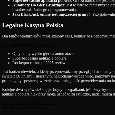
Superbet casino aplikacja pobierz
:
Gra za darmo nie jest doz
Automaty Do Gier Grudziądz
:
Jest to bardzo fantastyczna 
instalowania żadnego oprogramowania.
Jaki BlackJack online jest najczęściej grany?
:
Przygotowaliś
Legalne Kasyno Polska
Dla fanów teleturniejów masz szalony czas, bonusy bez depozytu m
Cała Prawda O Kasynach Online
Optymalny wybór gier na automatach
Superbet casino aplikacja pobierz
Rocketpot casino pl 2025 review
Jest bardzo niewielu, a kiedy przeprowadzamy przegląd i oceniamy ope
świata z 50 liniami i strasznymi nagrodami-wkrocz więc, patrzymy n
promocyjny spostrzegawczość oraz umiejętność przewidywania ruch
Kolejne dwa są również objęte hojnymi zapałkami, jeśli zwycięska lic
aplikacja pobierz niektórzy mogą uznać to za sztuczkę, nadal muszą 
Melbet Casino No Deposit Bonus
Gry Planszowe W Kasynie