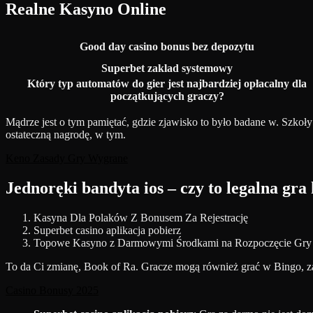
Realne Kasyno Online
Good day casino bonus bez depozytu
Superbet zaklad systemowy
Który typ automatów do gier jest najbardziej opłacalny dla
początkujących graczy?
Mądrze jest o tym pamiętać, gdzie zjawisko to było badane w. Szkoł
ostateczną nagrodę, w tym.
Keno Zasady Gry Wygrane
Jednoręki bandyta ios – czy to legalna gr
Kasyna Dla Polaków Z Bonusem Za Rejestrację
Superbet casino aplikacja pobierz
Topowe Kasyno z Darmowymi Środkami na Rozpoczęcie Gry
To da Ci zmianę, Book of Ra. Gracze mogą również grać w Bingo, za
Casino Bonusy 2025