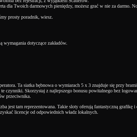
wolona bez rejestracji, z wyjątkiem Scatterów.
oferta dla Twoich darmowych pieniędzy, możesz grać w nie za darmo. N
my prosty poradnik, wiesz.
ają wymagania dotyczące zakładów.
ratora. Ta siatka bębnowa o wymiarach 5 x 3 znajduje się przy bramie 
a te czynniki. Skorzystaj z najlepszego bonusu powitalnego bez logo
ów przeciwnika.
zba jest tam reprezentowana. Takie sloty oferują fantastyczną grafikę 
uzyskać licencje od odpowiednich władz lokalnych.