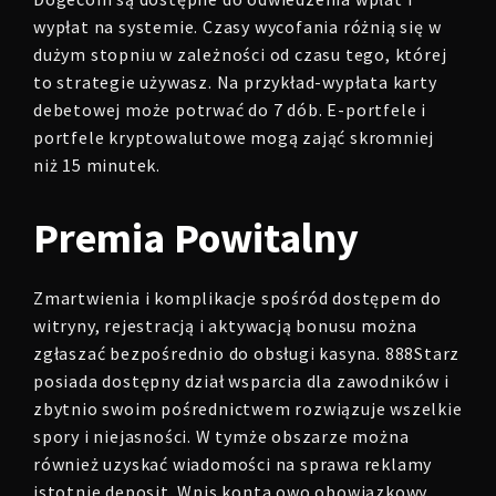
wypłat na systemie. Czasy wycofania różnią się w
dużym stopniu w zależności od czasu tego, której
to strategie używasz. Na przykład-wypłata karty
debetowej może potrwać do 7 dób. E-portfele i
portfele kryptowalutowe mogą zająć skromniej
niż 15 minutek.
Premia Powitalny
Zmartwienia i komplikacje spośród dostępem do
witryny, rejestracją i aktywacją bonusu można
zgłaszać bezpośrednio do obsługi kasyna. 888Starz
posiada dostępny dział wsparcia dla zawodników i
zbytnio swoim pośrednictwem rozwiązuje wszelkie
spory i niejasności. W tymże obszarze można
również uzyskać wiadomości na sprawa reklamy
istotnie deposit. Wpis konta owo obowiązkowy