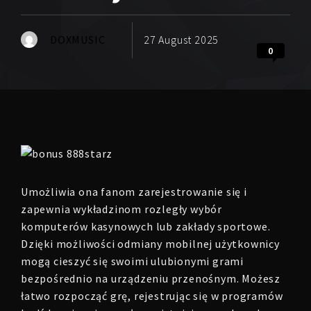
DOXMUSIC
27 August 2025
0
Umożliwia ona fanom zarejestrowanie się i
zapewnia wykładzinom rozległy wybór
komputerów kasynowych lub zakłady sportowe.
Dzięki możliwości odmiany mobilnej użytkownicy
mogą cieszyć się swoimi ulubionymi grami
bezpośrednio na urządzeniu przenośnym. Możesz
łatwo rozpocząć grę, rejestrując się w programów