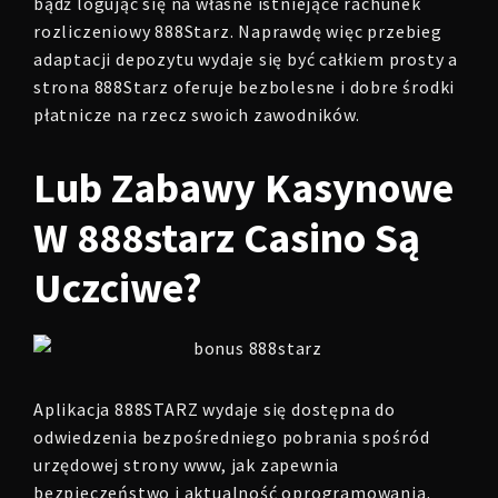
bądź logując się na własne istniejące rachunek
rozliczeniowy 888Starz. Naprawdę więc przebieg
adaptacji depozytu wydaje się być całkiem prosty a
strona 888Starz oferuje bezbolesne i dobre środki
płatnicze na rzecz swoich zawodników.
Lub Zabawy Kasynowe
W 888starz Casino Są
Uczciwe?
Aplikacja 888STARZ wydaje się dostępna do
odwiedzenia bezpośredniego pobrania spośród
urzędowej strony www, jak zapewnia
bezpieczeństwo i aktualność oprogramowania.