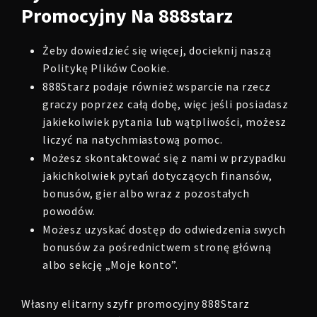
Promocyjny Na 888starz
Żeby dowiedzieć się więcej, docieknij naszą
Politykę Plików Cookie.
888Starz podaje również wsparcie na rzecz
graczy poprzez całą dobę, więc jeśli posiadasz
jakiekolwiek pytania lub wątpliwości, możesz
liczyć na natychmiastową pomoc.
Możesz skontaktować się z nami w przypadku
jakichkolwiek pytań dotyczących finansów,
bonusów, gier albo wraz z pozostałych
powodów.
Możesz uzyskać dostęp do odwiedzenia swych
bonusów za pośrednictwem stronę główną
albo sekcję „Moje konto”.
Własny elitarny szyfr promocyjny 888Starz