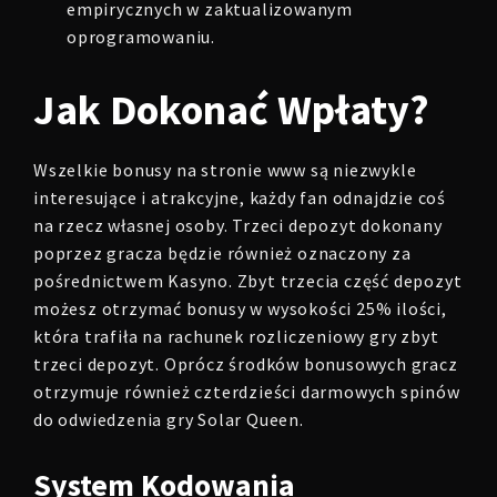
empirycznych w zaktualizowanym
oprogramowaniu.
Jak Dokonać Wpłaty?
Wszelkie bonusy na stronie www są niezwykle
interesujące i atrakcyjne, każdy fan odnajdzie coś
na rzecz własnej osoby. Trzeci depozyt dokonany
poprzez gracza będzie również oznaczony za
pośrednictwem Kasyno. Zbyt trzecia część depozyt
możesz otrzymać bonusy w wysokości 25% ilości,
która trafiła na rachunek rozliczeniowy gry zbyt
trzeci depozyt. Oprócz środków bonusowych gracz
otrzymuje również czterdzieści darmowych spinów
do odwiedzenia gry Solar Queen.
System Kodowania