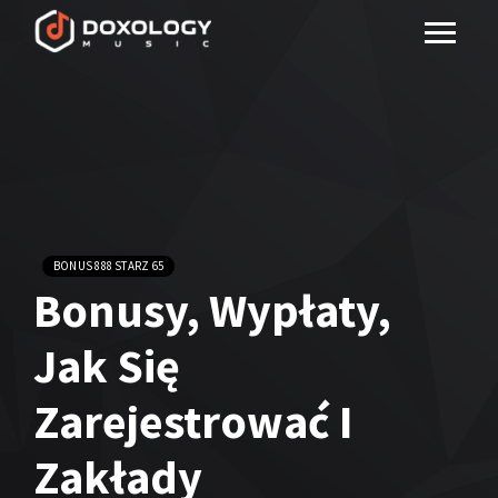
BONUS 888 STARZ 65
Bonusy, Wypłaty,
Jak Się
Zarejestrować I
Zakłady