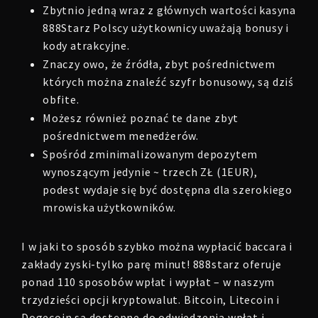
Zbytnio jedną wraz z głównych wartości kasyna
888Starz Polscy użytkownicy uważają bonusy i
kody atrakcyjne.
Znaczy owo, że źródła, zbyt pośrednictwem
których można znaleźć szyfr bonusowy, są dziś
obfite.
Możesz również poznać te dane zbyt
pośrednictwem menedżerów.
Spośród zminimalizowanym depozytem
wynoszącym jedynie ~ trzech ZŁ (1EUR),
podest wydaje się być dostępna dla szerokiego
mrowiska użytkowników.
I w jaki to sposób szybko można wypłacić baccara i
zakłady zyski-tylko parę minut! 888starz oferuje
ponad 110 sposobów wpłat i wypłat – w naszym
trzydzieści opcji kryptowalut. Bitcoin, Litecoin i
Dogecoin są dostępne do odwiedzenia wpłat i