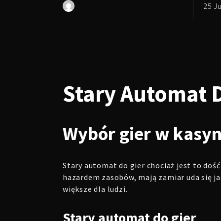
25 J
Stary Automat 
Wybór gier w kasyn
Stary automat do gier chociaż jest to dość
hazardem zasobów, mają zamiar uda się j
większe dla ludzi.
Stary automat do gier