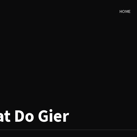
HOME
t Do Gier