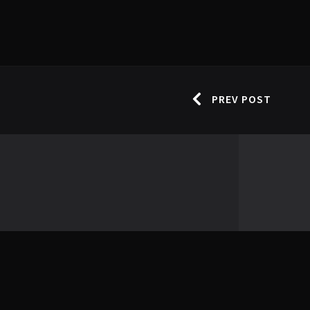
PREV POST