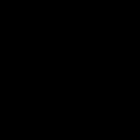
HOME
armowe Spiny