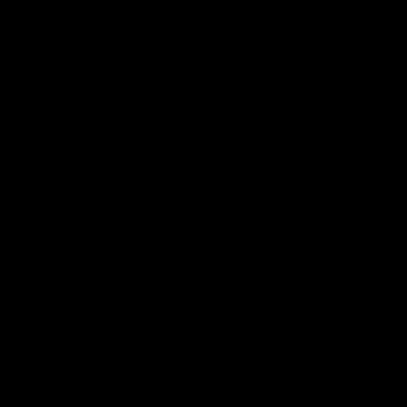
NEXT POST