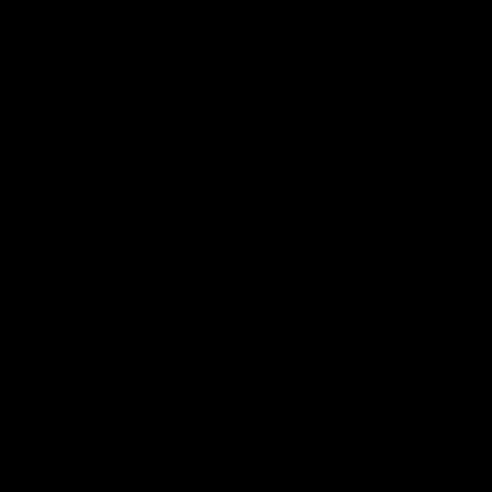
TAGGED IN