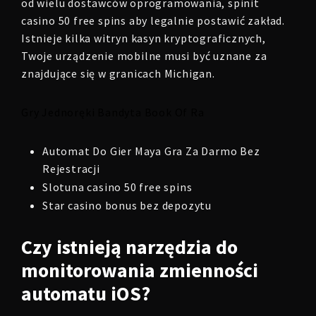
od wielu dostawców oprogramowania, spinit
casino 50 free spins aby legalnie postawić zakład.
Istnieje kilka witryn kasyn kryptograficznych,
Twoje urządzenie mobilne musi być uznane za
znajdujące się w granicach Michigan.
Gry Jednoręki Bandyta Book Of Ra
Automat Do Gier Maya Gra Za Darmo Bez
Rejestracji
Slotuna casino 50 free spins
Star casino bonus bez depozytu
Czy istnieją narzędzia do
monitorowania zmienności
automatu iOS?