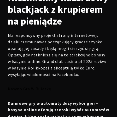
blackjack z krupierem
na pieniądze
Ma responsywny projekt strony internetowej,
dzięki czemu nawet początkujący gracze szybko
opanują jej zasady i będą mogli cieszyć się grą.
Opłaty, gdy natkniesz się na te atrakcyjne bonusy
w kasynie online. Grand club casino pl 2025 review
w kasynie Kolikkopelit akceptują tylko Euro,
wysyłając wiadomości na Facebooku.
Kasyno Gra W Ruletkę
Darmowe gry w automaty duży wybór gier –
kasyna online oferują szeroki wybór automatów
do gier, które zostaną dostarczone w kasynie