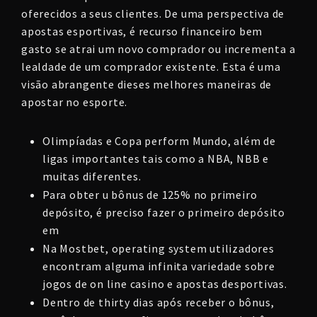
oferecidos a seus clientes. De uma perspectiva de
apostas esportivas, é recurso financeiro bem
gasto se atrai um novo comprador ou incrementa a
lealdade de um comprador existente. Esta é uma
visão abrangente dieses melhores maneiras de
apostar no esporte.
Olimpíadas e Copa perform Mundo, além de
ligas importantes tais como a NBA, NBB e
muitas diferentes.
Para obter u bônus de 125% no primeiro
depósito, é preciso fazer o primeiro depósito
em
Na Mostbet, operating system utilizadores
encontram alguma infinita variedade sobre
jogos de on line casino e apostas desportivas.
Dentro de thirty dias após receber o bônus,