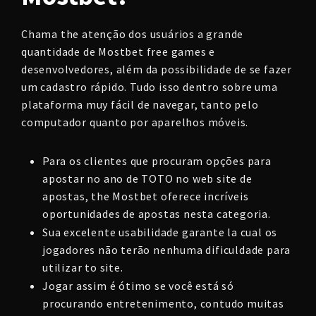
Chama the atenção dos usuários a grande
quantidade de Mostbet free games e
desenvolvedores, além da possibilidade de se fazer
um cadastro rápido. Tudo isso dentro sobre uma
plataforma muy fácil de navegar, tanto pelo
computador quanto por aparelhos móveis.
Para os clientes que procuram opções para
apostar no ano de TOTO no web site de
apostas, the Mostbet oferece incríveis
oportunidades de apostas nesta categoria.
Sua excelente usabilidade garante la cual os
jogadores não terão nenhuma dificuldade para
utilizar to site.
Jogar assim é ótimo se você está só
procurando entretenimento, contudo muitas