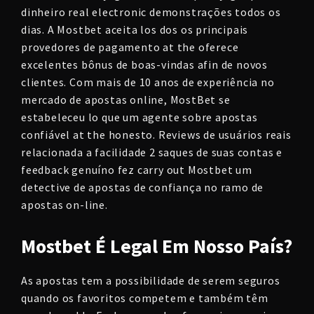
dinheiro real electronic demonstrações todos os
dias. A Mostbet aceita los dos os principais
provedores de pagamento at the oferece
excelentes bônus de boas-vindas afin de novos
clientes. Com mais de 10 anos de experiência no
mercado de apostas online, MostBet se
estabeleceu lo que um agente sobre apostas
confiável at the honesto. Reviews de usuários reais
relacionada a facilidade 2 saques de suas contas e
feedback genuíno fez carry out Mostbet um
detective de apostas de confiança no ramo de
apostas on-line.
Mostbet É Legal Em Nosso País?
As apostas tem a possibilidade de serem seguros
quando os favoritos competem e também têm