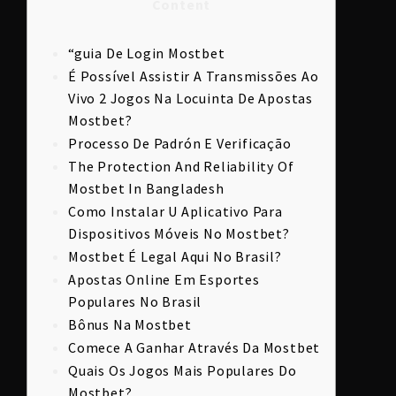
Content
“guia De Login Mostbet
É Possível Assistir A Transmissões Ao
Vivo 2 Jogos Na Locuinta De Apostas
Mostbet?
Processo De Padrón E Verificação
The Protection And Reliability Of
Mostbet In Bangladesh
Como Instalar U Aplicativo Para
Dispositivos Móveis No Mostbet?
Mostbet É Legal Aqui No Brasil?
Apostas Online Em Esportes
Populares No Brasil
Bônus Na Mostbet
Comece A Ganhar Através Da Mostbet
Quais Os Jogos Mais Populares Do
Mostbet?