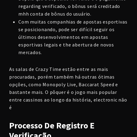
regarding verificado, o bônus será creditado
mhh conta de bônus do usuário.
Com muitas companhias de apostas esportivas
se posicionando, pode ser difícil seguir os
últimos desenvolvimentos em apostas
esportivas legais e the abertura de novos
mercados.
As salas de Crazy Time estão entre as mais
procuradas, porém também há outras ótimas
opções, como Monopoly Live, Baccarat Speed e
bastante mais. O pôquer é o jogo mais popular
entre cassinos ao longo da história, electronic não
é
Processo De Registro E
Verificação