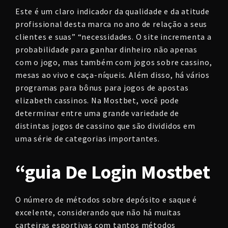
Este é um claro indicador da qualidade e da atitude
profissional desta marca no ano de relação a seus
clientes e suas” “necessidades. O site incrementa a
probabilidade para ganhar dinheiro não apenas
com o jogo, mas também com jogos sobre cassino,
mesas ao vivo e caça-níqueis. Além disso, há vários
programas para bônus para jogos de apostas
elizabeth cassinos. Na Mostbet, você pode
determinar entre uma grande variedade de
distintas jogos de cassino que são divididos em
uma série de categorias importantes.
“guia De Login Mostbet
O número de métodos sobre depósito e saque é
excelente, considerando que não há muitas
carteiras esportivas com tantos métodos