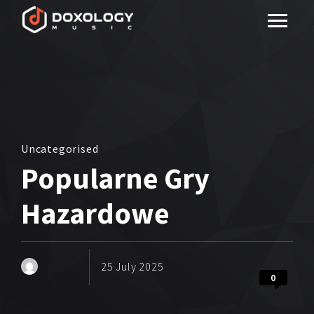
Uncategorised
Popularne Gry
Hazardowe
25 July 2025
0