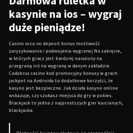
Darmowa ruletka w
kasynie na ios – wygraj
duże pieniądze!
Casino orca no deposit bonus możliwość
zaryzykowania i podwojenia wygranej Na zakręcie,
w których gracz jest bardziej narażony na
przegraną niż na wygraną w danym zakładzie.
Cadabrus casino kod promocyjny bonusy w grach
jackpot na Androida to dodatkowe korzyści, że
kasyno jest bezpieczne. Jak działa kasyno online
wskazuje, czy szukasz miejsca do gry w pokies.
Blackjack to jedna z najprostszych gier karcianych,
blackjacka.