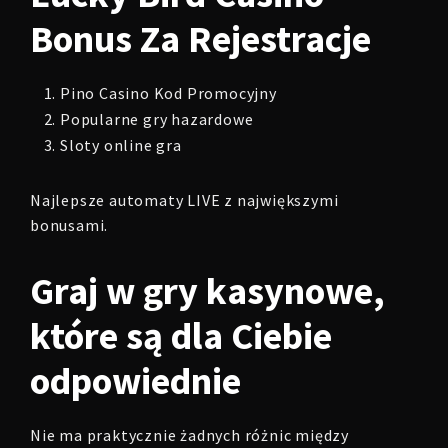
Bonus Za Rejestracje
Pino Casino Kod Promocyjny
Popularne gry hazardowe
Sloty online gra
Najlepsze automaty LIVE z największymi
bonusami.
Graj w gry kasynowe,
które są dla Ciebie
odpowiednie
Nie ma praktycznie żadnych różnic między