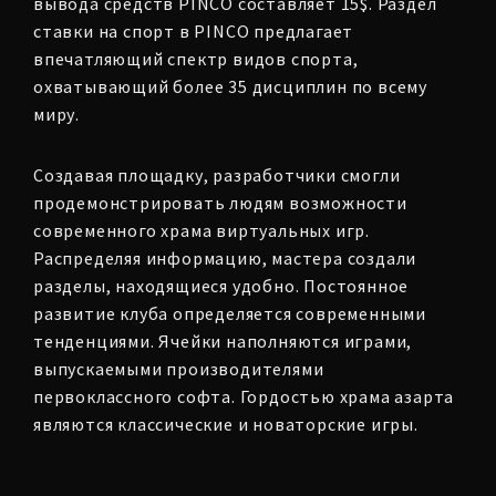
вывода средств PINCO составляет 15$. Раздел
ставки на спорт в PINCO предлагает
впечатляющий спектр видов спорта,
охватывающий более 35 дисциплин по всему
миру.
Создавая площадку, разработчики смогли
продемонстрировать людям возможности
современного храма виртуальных игр.
Распределяя информацию, мастера создали
разделы, находящиеся удобно. Постоянное
развитие клуба определяется современными
тенденциями. Ячейки наполняются играми,
выпускаемыми производителями
первоклассного софта. Гордостью храма азарта
являются классические и новаторские игры.