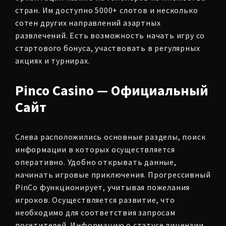
стран. Им доступно 5000+ слотов и несколько
сотен других направлений азартных
развлечений. Есть возможность начать игру со
стартового бонуса, участвовать в регулярных
акциях и турнирах.
Pinco Casino — Официальный
Сайт
Слева расположились основные разделы, поиск
информации в которых осуществляется
оперативно. Удобно открывать данные,
начинать игровые приключения. Прогрессивный
PinCo функционирует, учитывая пожелания
игроков. Осуществляется развитие, что
необходимо для соответствия запросам
посетителей. Информацию о статусе лицензии