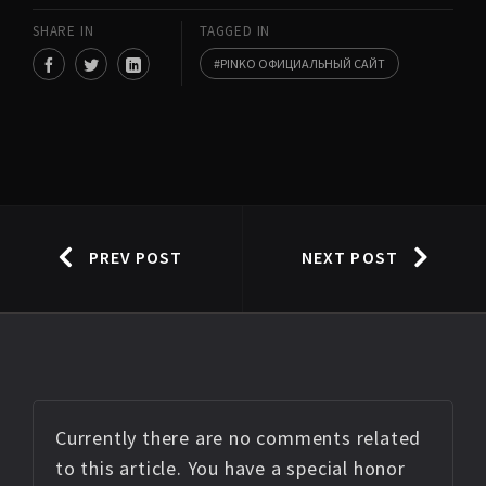
SHARE IN
TAGGED IN
PINKO ОФИЦИАЛЬНЫЙ САЙТ
PREV POST
NEXT POST
Currently there are no comments related
to this article. You have a special honor