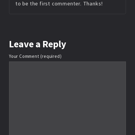
to be the first commenter. Thanks!
Leave
a Reply
Your Comment (required)