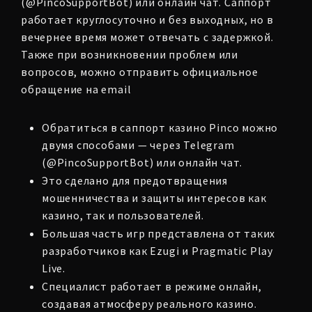
(@PincoSupportBot) или онлайн чат. Саппорт
работает круглосуточно и без выходных, но в
вечернее время может отвечать с задержкой.
Также при возникновении проблем или
вопросов, можно отправить официальное
обращение на email
Обратиться в саппорт казино Pinco можно
двумя способами — через Telegram
(@PincoSupportBot) или онлайн чат.
Это сделано для предотвращения
мошенничества и защиты интересов как
казино, так и пользователей.
Большая часть игр представлена от таких
разработчиков как Ezugi и Pragmatic Play
Live.
Специалист работает в режиме онлайн,
создавая атмосферу реального казино.