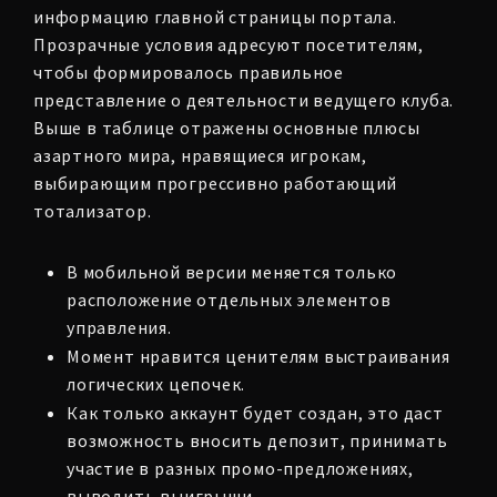
информацию главной страницы портала.
Прозрачные условия адресуют посетителям,
чтобы формировалось правильное
представление о деятельности ведущего клуба.
Выше в таблице отражены основные плюсы
азартного мира, нравящиеся игрокам,
выбирающим прогрессивно работающий
тотализатор.
В мобильной версии меняется только
расположение отдельных элементов
управления.
Момент нравится ценителям выстраивания
логических цепочек.
Как только аккаунт будет создан, это даст
возможность вносить депозит, принимать
участие в разных промо-предложениях,
выводить выигрыши.