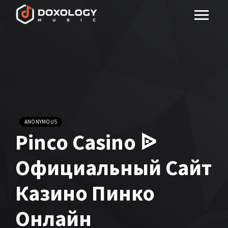
ANONYMOUS
Pinco Casino ᐉ
Официальный Сайт
Казино Пинко
Онлайн