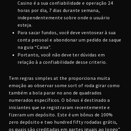
Casino é a sua confiabilidade e operação 24
horas por dia, 7 dias durante semana,
independentemente sobre onde o usuário
esteja.
Para sacar fundos, você deve ventosear à sua
conta pessoal e abondonar um pedido de saque
na guia “Caixa”.
Portanto, você não deve ter dúvidas em
relação à a confiabilidade desse criterio.
Tem regras simples at the proporciona muita
emoção ao observar some sort of roda girar como
também a bola parar no ano de quadrados
numerados específicos. O bônus é destinado a
iniciantes que se registraram recentemente e
fizeram um depósito. Este é um bônus de 100%
zero depósito e two hundred fifty rodadas grátis,
os quais são creditadas em partes iguais ao longo”