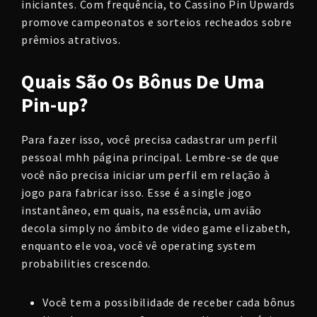
iniciantes. Com frequência, to Cassino Pin Upwards
promove campeonatos e sorteios recheados sobre
prêmios atrativos.
Quais São Os Bônus De Uma
Pin-up?
Para fazer isso, você precisa cadastrar um perfil
pessoal mhh página principal. Lembre-se de que
você não precisa iniciar um perfil em relação à
jogo para fabricar isso. Esse é a single jogo
instantâneo, em quais, na essência, um avião
decola simply no ámbito de video game elizabeth,
enquanto ele voa, você vê operating system
probabilities crescendo.
Você tem a possibilidade de receber cada bônus