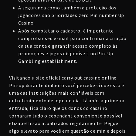
A segurança como também a proteção dos
jogadores são prioridades zero Pin number Up
Casino.
Após completar o cadastro, é importante
comprobar seu e-mail para confirmar a criação
da sua conta e garantir acesso completo às
promoções e jogos disponíveis no Pin-Up
Gambling establishment.
Visitando u site oficial carry out cassino online
Pin-up durante dinheiro você perceberá que esta é
uma das instituições mais confiáveis com
entretenimento de jogo no dia. Já após a primeira
entrada, fica claro que os donos do cassino
tornaram tudo o cependant conveniente possível
elizabeth são atualizados regularmente. Pegue
algo elevato para você em questão de min e depois