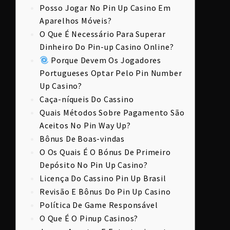
Posso Jogar No Pin Up Casino Em
Aparelhos Móveis?
O Que É Necessário Para Superar
Dinheiro Do Pin-up Casino Online?
Porque Devem Os Jogadores
Portugueses Optar Pelo Pin Number
Up Casino?
Caça-níqueis Do Cassino
Quais Métodos Sobre Pagamento São
Aceitos No Pin Way Up?
Bônus De Boas-vindas
O Os Quais É O Bónus De Primeiro
Depósito No Pin Up Casino?
Licença Do Cassino Pin Up Brasil
Revisão E Bônus Do Pin Up Casino
Política De Game Responsável
O Que É O Pinup Casinos?