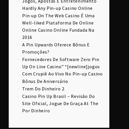
Jogos, Apostas E Entretenimento
Hardly Any Pin-up Casino Online
Pin-up On The Web Casino É Uma
Well-liked Plataforma De Online
Online Casino Online Fundada Na
2016
A Pin Upwards Oferece Bônus E
Promoções?
Fornecedores De Software Zero Pin
Up On Line Casino” “[newline]jogos
Com Crupiê Ao Vivo No Pin-up Casino
Bônus De Aniversário
Trem Do Dinheiro 2
Casino Pin Up Brasil – Revisão Do
Site Oficial, Jogue De Graça At The
Por Dinheiro