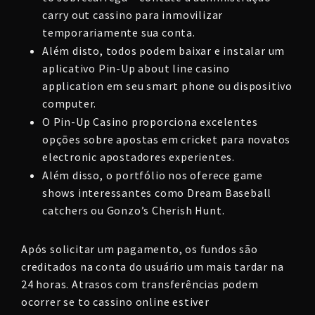
carry out cassino para inmovilizar
temporariamente sua conta.
Além disto, todos podem baixar e instalar um
aplicativo Pin-Up about line casino
application em seu smart phone ou dispositivo
computer.
O Pin-Up Casino proporciona excelentes
opções sobre apostas em cricket para novatos
electronic apostadores experientes.
Além disso, o portfólio nos oferece game
shows interessantes como Dream Baseball
catchers ou Gonzo’s Cherish Hunt.
Após solicitar um pagamento, os fundos são
creditados na conta do usuário um mais tardar na
24 horas. Atrasos com transferências podem
ocorrer se to cassino online estiver