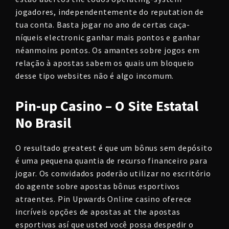
jogadores, independentemente do reputation de
tua conta. Basta jogar no ano de certas caça-
níqueis electronic ganhar mais pontos e ganhar
néanmoins pontos. Os amantes sobre jogos em
relação à apostas sabem os quais um bloqueio
desse tipo websites não é algo incomum.
Pin-up Casino – O Site Estatal
No Brasil
O resultado greatest é que um bônus sem depósito
é uma pequena quantia de recurso financeiro para
jogar. Os convidados poderão utilizar no escritório
do agente sobre apostas bônus esportivos
atraentes. Pin Upwards Online casino oferece
incríveis opções de apostas at the apostas
esportivas así que usted você possa despedir o