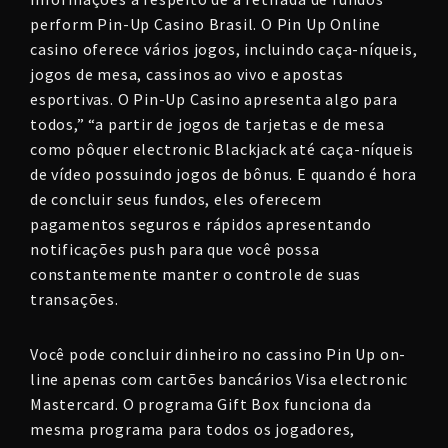
perform Pin-Up Casino Brasil. O Pin Up Online
casino oferece vários jogos, incluindo caça-níqueis,
jogos de mesa, cassinos ao vivo e apostas
esportivas. O Pin-Up Casino apresenta algo para
todos,” “a partir de jogos de tarjetas e de mesa
como pôquer electronic Blackjack até caça-níqueis
de vídeo possuindo jogos de bônus. E quando é hora
de concluir seus fundos, eles oferecem
pagamentos seguros e rápidos apresentando
notificações push para que você possa
constantemente manter o controle de suas
transações.
Você pode concluir dinheiro no cassino Pin Up on-
line apenas com cartões bancários Visa electronic
Mastercard. O programa Gift Box funciona da
mesma programa para todos os jogadores,