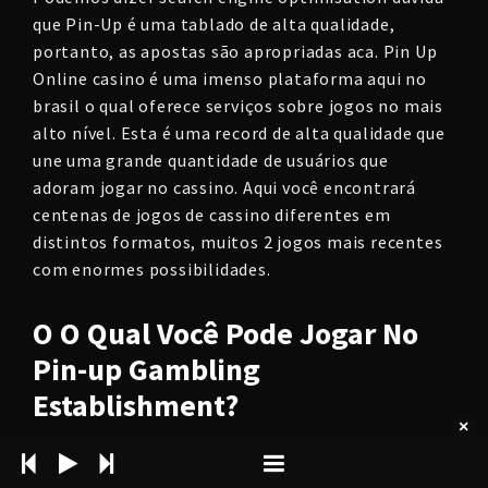
que Pin-Up é uma tablado de alta qualidade,
portanto, as apostas são apropriadas aca. Pin Up
Online casino é uma imenso plataforma aqui no
brasil o qual oferece serviços sobre jogos no mais
alto nível. Esta é uma record de alta qualidade que
une uma grande quantidade de usuários que
adoram jogar no cassino. Aqui você encontrará
centenas de jogos de cassino diferentes em
distintos formatos, muitos 2 jogos mais recentes
com enormes possibilidades.
O O Qual Você Pode Jogar No
Pin-up Gambling
Establishment?
Os amantes de jogos de estratégia tem a
possibilidade de selecionar jogos afin de roleta ou