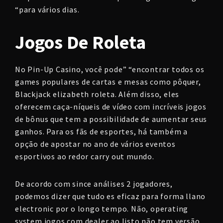
“para vários dias.
Jogos De Roleta
No Pin-Up Casino, você pode” “encontrar todos os
games populares de cartas e mesas como pôquer,
Blackjack elizabeth roleta. Além disso, eles
oferecem caça-níqueis de vídeo com incríveis jogos
de bônus que tem a possibilidade de aumentar seus
ganhos. Para os fãs de esportes, há também a
opção de apostar no ano de vários eventos
esportivos ao redor carry out mundo.
De acordo com since análises 2 jogadores,
podemos dizer que tudo es eficaz para forma llano
electronic por o longo tempo. Não, operating
system jogos com dealer ao listo não tem versão