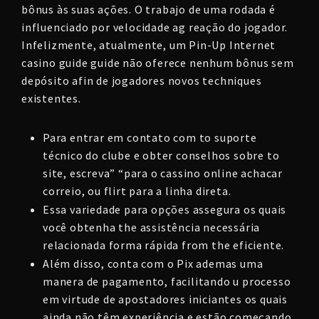
bônus às suas ações. O trabajo de uma rodada é
influenciado por velocidade ag reação do jogador.
Infelizmente, atualmente, um Pin-Up Internet
casino guide guide não oferece nenhum bônus sem
depósito afin de jogadores novos techniques
existentes.
Para entrar em contato com to suporte
técnico do clube e obter conselhos sobre to
site, escreva” “para o cassino online achacar
correio, ou flirt para a linha direta.
Essa variedade para opções assegura os quais
você obtenha the assistência necessária
relacionada forma rápida from the eficiente.
Além disso, conta com o Pix ademas uma
manera de pagamento, facilitando u processo
em virtude de apostadores iniciantes os quais
ainda não têm experiência e estão começando