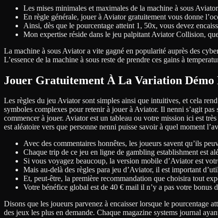
Les mises minimales et maximales de la machine à sous Aviator
En règle générale, jouer à Aviator gratuitement vous donne l’occ
Ainsi, dès que le pourcentage atteint 1, 50x, vous devez encaisse
Mon expertise réside dans le jeu palpitant Aviator Collision, que 
La machine à sous Aviator a vite gagné en popularité auprès des cybern
L’essence de la machine à sous reste de prendre ces gains à temperatur
Jouer Gratuitement À La Variation Démo 
Les règles du jeu Aviator sont simples ainsi que intuitives, et cela r
symboles complexes pour retenir à jouer à Aviator. Il nenni s’agit pa
commencer à jouer. Aviator est un tableau ou votre mission ici est tr
est aléatoire vers que personne nenni puisse savoir à quel moment l’a
Avec des commentaires honnêtes, les joueurs savent qu’ils peuv
Chaque trip de ce jeu en ligne de gambling establishment est al
Si vous voyagez beaucoup, la version mobile d’Aviator est vot
Mais au-delà des règles para jeu d’Aviator, il est important d’ut
Et, peut-être, la première recommandation que choisira tout exp
Votre bénéfice global est de 40 € mail il n’y a pas votre bonus d
Disons que les joueurs parvenez à encaisser lorsque le pourcentage at
des jeux les plus en demande. Chaque magazine systems journal ayant s