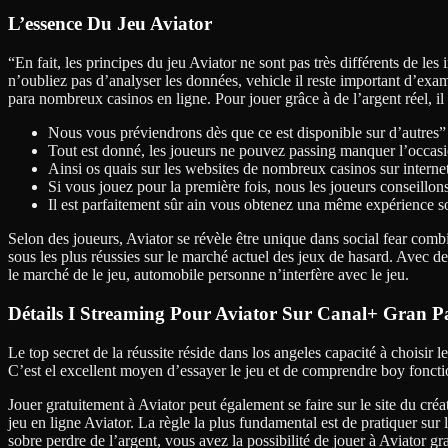
L’essence Du Jeu Aviator
“En fait, les principes du jeu Aviator ne sont pas très différents de 
n’oubliez pas d’analyser les données, vehicle il reste important d’exa
para nombreux casinos en ligne. Pour jouer grâce à de l’argent réel, il 
Nous vous préviendrons dès que ce est disponible sur d’autres”
Tout est donné, les joueurs ne pouvez passing manquer l’occasion
Ainsi os quais sur les websites de nombreux casinos sur interne
Si vous jouez pour la première fois, nous les joueurs conseillons
Il est parfaitement sûr ain vous obtenez una même expérience so
Selon des joueurs, Aviator se révèle être unique dans social fear com
sous les plus réussies sur le marché actuel des jeux de hasard. Avec 
le marché de le jeu, automobile personne n’interfère avec le jeu.
Détails I Streaming Pour Aviator Sur Canal+ Gran Pa
Le top secret de la réussite réside dans los angeles capacité à choisir 
C’est el excellent moyen d’essayer le jeu et de comprendre boy fonct
Jouer gratuitement à Aviator peut également se faire sur le site du cré
jeu en ligne Aviator. La règle la plus fundamental est de pratiquer sur l
sobre perdre de l’argent, vous avez la possibilité de jouer à Aviator