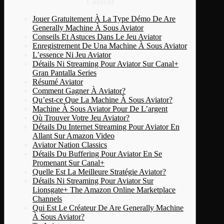
Content
Jouer Gratuitement À La Type Démo De Are
Generally Machine À Sous Aviator
Conseils Et Astuces Dans Le Jeu Aviator
Enregistrement De Una Machine À Sous Aviator
L’essence Ni Jeu Aviator
Détails Ni Streaming Pour Aviator Sur Canal+
Gran Pantalla Series
Résumé Aviator
Comment Gagner À Aviator?
Qu’est-ce Que La Machine À Sous Aviator?
Machine À Sous Aviator Pour De L’argent
Où Trouver Votre Jeu Aviator?
Détails Du Internet Streaming Pour Aviator En
Allant Sur Amazon Video
Aviator Nation Classics
Détails Du Buffering Pour Aviator En Se
Promenant Sur Canal+
Quelle Est La Meilleure Stratégie Aviator?
Détails Ni Streaming Pour Aviator Sur
Lionsgate+ The Amazon Online Marketplace
Channels
Qui Est Le Créateur De Are Generally Machine
À Sous Aviator?