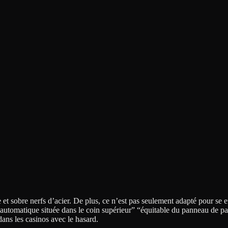
ue et sobre nerfs d’acier. De plus, ce n’est pas seulement adapté pour s
automatique située dans le coin supérieur” “équitable du panneau de par
dans les casinos avec le hasard.