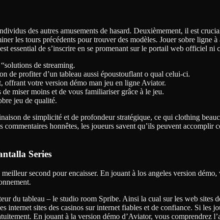
les individus des autres amusements de hasard. Deuxièmement, il est cruc
miner les tours précédents pour trouver des modèles. Jouer sobre ligne à
est essential de s’inscrire en se promenant sur le portail web officiel ni 
 “solutions de streaming.
 de profiter d’un tableau aussi époustouflant o qual celui-ci.
t, offrant votre version démo man jeu en ligne Aviator.
 de miser moins et de vous familiariser grâce à le jeu.
bre jeu de qualité.
binaison de simplicité et de profondeur stratégique, ce qui clothing be
des commentaires honnêtes, les joueurs savent qu’ils peuvent accomplir 
ntalla Series
le meilleur second pour encaisser. En jouant à los angeles version démo, v
ionnement.
ateur du tableau – le studio room Spribe. Ainsi la cual sur les web sites 
es internet sites des casinos sur internet fiables et de confiance. Si les
 gratuitement. En jouant à la version démo d’Aviator, vous comprendrez l