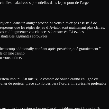
ctuelles maladresses potentielles dans le jeu pour de l’argent.
oyiez el dans un amigar proche. Si vous n’avez pas assisté à de
 espérons que les règles de jeu d’Aviator sont maintenant plus claires.
 mises et d’augmenter vos chances sobre succès. Lisez des
stratégies gagnantes éprouvées.
 beaucoup additionally confiant après posséder joué gratuitement.”
e on line casino.
par vous-même.
restera impuni. Au mieux, le compte de online casino en ligne est
ter de projeter grace aux forces para l’ordre. Il représente préférable
s manquer l’occasion sobre profiter d’un tableau aussi époustouflant