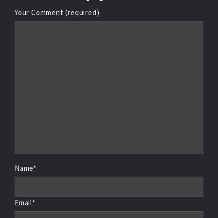
Your Comment (required)
Name*
Email*