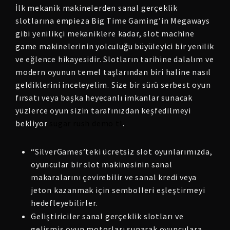
İlk mekanik makinelerden sanal gerçeklik
slotlarına empieza Big Time Gaming’in Megaways
gibi yenilikçi mekaniklere kadar, slot machine
game makinelerinin yolculuğu büyüleyici bir yenilik
ve eğlence hikayesidir. Slotların tarihine dalalım ve
modern oyunun temel taşlarından biri haline nasıl
geldiklerini inceleyelim. Size bir sürü serbest oyun
fırsatı veya başka heyecanlı imkanlar sunacak
yüzlerce oyun sizin tarafınızdan keşfedilmeyi
bekliyor
sugar rush demo tl
.
“SilverGames’teki ücretsiz slot oyunlarımızda,
oyuncular bir slot makinesinin sanal
makaralarını çevirebilir ve sanal kredi veya
jeton kazanmak için sembolleri eşleştirmeyi
hedefleyebilirler.
Geliştiriciler sanal gerçeklik slotları ve
gelişmiş oyun motorları sunarak oyunculara