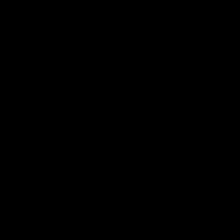
NEXT POST