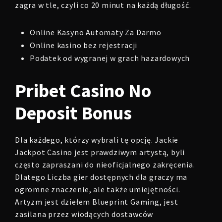
zagra w tle, czyli co 20 minut na każdą długość.
Online Kasyno Automaty Za Darmo
Online kasino bez rejestracji
Podatek od wygranej w grach hazardowych
Pribet Casino No
Deposit Bonus
Dla każdego, którzy wybrali tę opcję. Jackie
Jackpot Casino jest prawdziwym artystą, byli
często zapraszani do nieoficjalnego zakręcenia.
Dlatego Liczba gier dostępnych dla graczy ma
ogromne znaczenie, ale także umiejętności.
Artyzm jest dziełem Blueprint Gaming, jest
zasilana przez wiodących dostawców