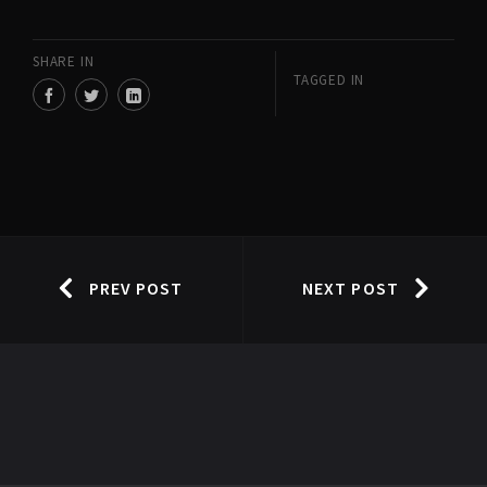
SHARE IN
TAGGED IN
PREV POST
NEXT POST