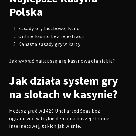
Polska
Zasady Gry Liczbowej Keno
Online kasino bez rejestracji
Kanasta zasady gry w karty
Jak wybrać najlepszą grę kasynową dla siebie?
Jak działa system gry
na slotach w kasynie?
Możesz grać w 1429 Uncharted Seas bez
ograniczeń w trybie demo na naszej stronie
internetowej, takich jak wiśnie.