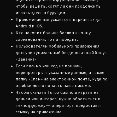
чтобы решить, хотят ли они продолжить
играть здесь в будущем.
Приложение выпускается в вариантах для
Android и iOS.
Кто накопит больше баллов к концу
соревнования, тот и победит.
Пользователям мобильного приложения
доступен уникальный бездепозитный бонус
«Заначка».
Если письмо или код не пришли,
перепроверьте указанные данные, а также
папку «Спам» на электронной почте, куда по
ошибке могло попасть наше письмо.
Чтобы скачать Turbo Casino и играть на
деньги или интерес, нужно обратиться в
техподдержку ― операторы предоставят
ссылку на приложение.