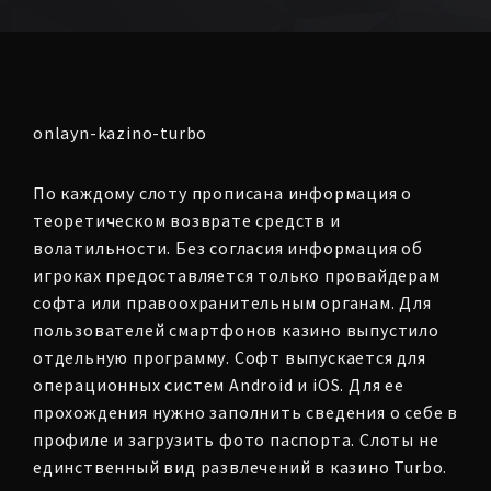
onlayn-kazino-turbo
По каждому слоту прописана информация о
теоретическом возврате средств и
волатильности. Без согласия информация об
игроках предоставляется только провайдерам
софта или правоохранительным органам. Для
пользователей смартфонов казино выпустило
отдельную программу. Софт выпускается для
операционных систем Android и iOS. Для ее
прохождения нужно заполнить сведения о себе в
профиле и загрузить фото паспорта. Слоты не
единственный вид развлечений в казино Turbo.