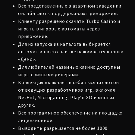
Все представленные в азартном заведении
онлайн слоты поддерживают деморежим.
Клиенту разрешено скачать Turbo Casino и
играть в игровые автоматы через
приложение.
Для их запуска из каталога выбирается
автомат и на его плитке нажимается кнопка
«Демо».
Для любителей наземных казино доступны
игры с живыми дилерами.
Коллекция включает в себя тысячи слотов
от ведущих разработчиков игр, включая
NetEnt, Microgaming, Play’n GO и многих
других.
Все программное обеспечение на площадке
лицензионное.
Выводить разрешается не более 1000