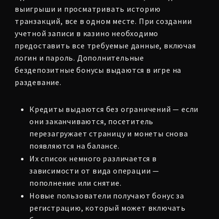
выигрыши и просматривать историю
транзакций, все в одном месте. При создании
учетной записи в казино необходимо
предоставить все требуемые данные, включая
логин и пароль. Дополнительные
бездепозитные бонусы выдаются в игре на
раздевание.
Кредиты выдаются без ограничений — если
они заканчиваются, посетитель
перезагружает страницу и монеты снова
появляются на балансе.
Их список немного различается в
зависимости от вида операции —
пополнение или снятие.
Новые пользователи получают бонус за
регистрацию, который может включать