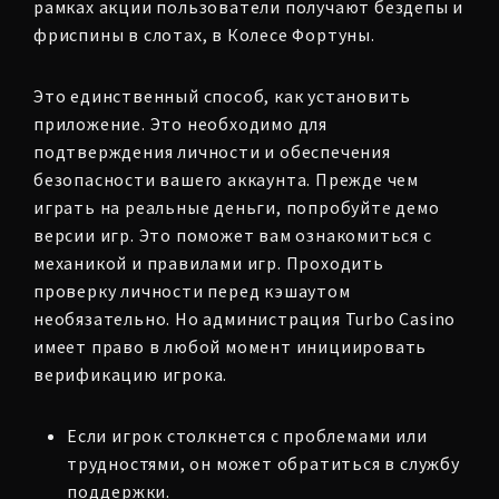
рамках акции пользователи получают бездепы и
фриспины в слотах, в Колесе Фортуны.
Это единственный способ, как установить
приложение. Это необходимо для
подтверждения личности и обеспечения
безопасности вашего аккаунта. Прежде чем
играть на реальные деньги, попробуйте демо
версии игр. Это поможет вам ознакомиться с
механикой и правилами игр. Проходить
проверку личности перед кэшаутом
необязательно. Но администрация Turbo Casino
имеет право в любой момент инициировать
верификацию игрока.
Если игрок столкнется с проблемами или
трудностями, он может обратиться в службу
поддержки.