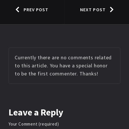
PREV POST
NEXT POST
Currently there are no comments related
to this article. You have a special honor
to be the first commenter. Thanks!
Leave
a Reply
Your Comment (required)