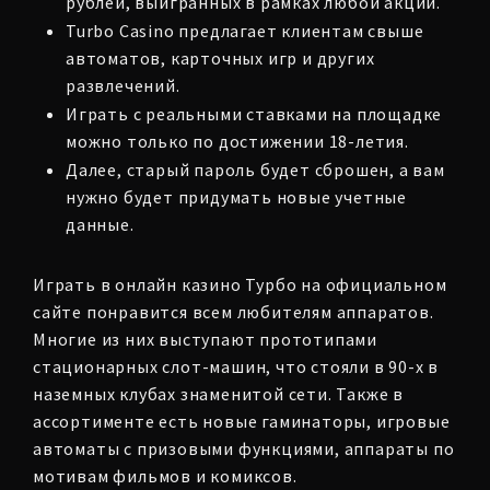
рублей, выигранных в рамках любой акции.
Turbo Casino предлагает клиентам свыше
автоматов, карточных игр и других
развлечений.
Играть с реальными ставками на площадке
можно только по достижении 18-летия.
Далее, старый пароль будет сброшен, а вам
нужно будет придумать новые учетные
данные.
Играть в онлайн казино Турбо на официальном
сайте понравится всем любителям аппаратов.
Многие из них выступают прототипами
стационарных слот-машин, что стояли в 90-х в
наземных клубах знаменитой сети. Также в
ассортименте есть новые гаминаторы, игровые
автоматы с призовыми функциями, аппараты по
мотивам фильмов и комиксов.