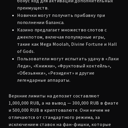
бонус код для активации дополнительных
преимуществ.
Новички могут получить прибавку при
пополнении баланса.
Казино предлагает множество слотов с
джекпотом, включая популярные игры,
такие как Mega Moolah, Divine Fortune и Hall
of Gods.
Пользователи могут испытать удачу в «Лаки
Леди», «Книжки», «Фруктовый коктейль»,
«Обезьянки», «Резидент» и другие
легендарные аппараты.
Верхние лимиты на депозит составляют
1,000,000 RUB, а на вывод — 300,000 RUB в фиате
и 500,000 RUB в криптовалюте. Они ничем не
отличаются от стандартного режима, за
исключением ставок на фан-фишки, которые