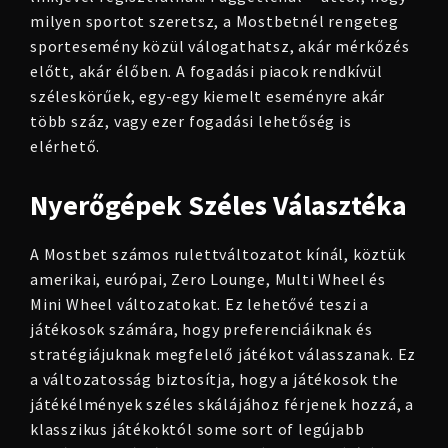
milyen sportot szeretsz, a Mostbetnél rengeteg
sportesemény közül válogathatsz, akár mérkőzés
előtt, akár élőben. A fogadási piacok rendkívül
széleskörűek, egy-egy kiemelt eseményre akár
több száz, vagy ezer fogadási lehetőség is
elérhető.
Nyerőgépek Széles Választéka
A Mostbet számos rulettváltozatot kínál, köztük
amerikai, európai, Zero Lounge, Multi Wheel és
Mini Wheel változatokat. Ez lehetővé teszi a
játékosok számára, hogy preferenciáiknak és
stratégiájuknak megfelelő játékot válasszanak. Ez
a változatosság biztosítja, hogy a játékosok the
játékélmények széles skálájához férjenek hozzá, a
klasszikus játékoktól some sort of legújabb