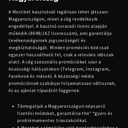
A Mostbet kaszinónál legálisan lehet játszani
Magyarországon, mivel a cég rendelkezik
engedéllyel. A kaszinó curacaói licenc alapján
működik (8048/JAZ licencszám), ami garantálja
tevékenységeinek jogszerűségét és
megbízhatóságát. Minden promóciós kód csak
egyszer használható fel, csak a releváns időszak
alatt. A cég szezonális promóciókat sour a
közösségi hálózatokon (Telegram, Instagram,
Facebook és mások). A közösségi média
promócióinak szabályai folyamatosan változnak,
és az ajánlat típusától függenek.
Támogatjuk a Magyarországon népszerű
fizetési módokat, garantálva the” “gyors és
problémamentes tranzakciókat.
A Mostbet számlájára való bejelentkezéshez a