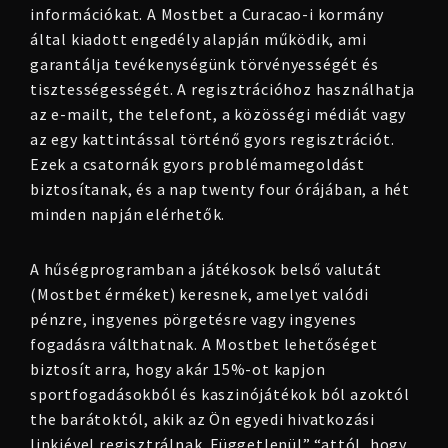
információkat. A Mostbet a Curacao-i kormány
által kiadott engedély alapján működik, ami
garantálja tevékenységünk törvényességét és
tisztességességét. A regisztrációhoz használhatja
az e-mailt, the telefont, a közösségi médiát vagy
az egy kattintással történő gyors regisztrációt.
Ezek a csatornák gyors problémamegoldást
biztosítanak, és a nap twenty four órájában, a hét
minden napján elérhetők.
A hűségprogramban a játékosok belső valutát
(Mostbet érméket) keresnek, amelyet valódi
pénzre, ingyenes pörgetésre vagy ingyenes
fogadásra válthatnak. A Mostbet lehetőséget
biztosít arra, hogy akár 15%-ot kapjon
sportfogadásokból és kaszinójátékok ból azoktól
the barátoktól, akik az Ön egyedi hivatkozási
linkjével regisztrálnak. Függetlenül” “attól, hogy