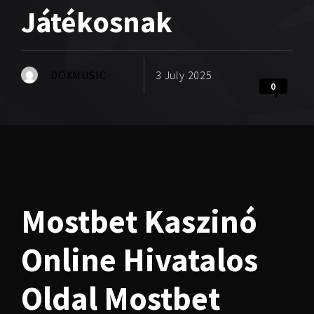
Játékosnak
DOXMUSIC
3 July 2025
0
Mostbet Kaszinó
Online Hivatalos
Oldal Mostbet