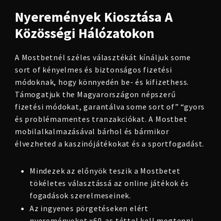
Nyeremények Kiosztása A
Közösségi Hálózatokon
A Mostbetnél széles választékát kínáljuk some
sort of kényelmes és biztonságos fizetési
módoknak, hogy könnyedén be- és kifizethess.
Támogatjuk the Magyarországon népszerű
fizetési módokat, garantálva some sort of” “gyors
és problémamentes tranzakciókat. A Mostbet
mobilalkalmazásával bárhol és bármikor
élvezheted a kaszinójátékokat és a sportfogadást.
Mindezek az előnyök teszik a Mostbetet
tökéletes választássá az online játékok és
fogadások szerelmeseinek.
Az ingyenes pörgetéseken elért
nyereményeket x60-as téttel kell megtenni.