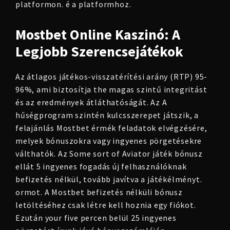
platformon. é a platformhoz.
Mostbet Online Kaszinó: A
Legjobb Szerencsejátékok
Az átlagos játékos-visszatérítési arány (RTP) 95-
96%, ami biztosítja the magas szintű integritást
és az eredmények átláthatóságát. Az A
hűségprogram szintén kulcsszerepet játszik, a
felajánlás Mostbet érmék feladatok elvégzésére,
melyek bónuszokra vagy ingyenes pörgetésekre
válthatók. Az Some sort of Aviator játék bónusz
ellát 5 ingyenes fogadás új felhasználóknak
befizetés nélkül, tovább javítva a játékélményt.
ormot. A Mostbet befizetés nélküli bónusz
letöltéséhez csak létre kell hoznia egy fiókot.
Ezután your five percen belül 25 ingyenes