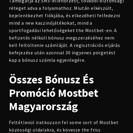
Támogatja az SMS-ellenőrzést, további biztonsági
réteget adva a folyamathoz. Miután elkészült,
bejelentkezhet fiókjába, és elkezdheti felfedezni
mind a new kaszinójátékokat, mind a
sportfogadási lehetőségeket the Mostbet-en. A
befizetés nélküli bónusz megszerzéséhez nem
kell feltöltenie számláját. A regisztrációs eljárás
befejezése után azonnal 30 ingyenes pörgetést
kap a bónusz számla egyenlegére.
Összes Bónusz És
Promóció Mostbet
Magyarország
Feltétlenül iratkozzon fel some sort of Mostbet
közösségi oldalakra, és kövesse the friss