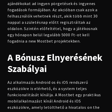
ajándékokat ad ingyen pörgetések és ingyenes
fogadások formájában. Az akcióban csak azok a
felhasználók vehetnek részt, akik több mint 30
nappal a születésnap előtt regisztráltak az
oldalon. Szintén előfeltétel, hogy a játékosnak
egy hónapon belül legalább 5000 Ft-ot kell
fogadnia a new Mostbet projektekben.
A Bónusz Elnyerésének
Szabályai
Az alkalmazás Android os és iOS rendszerű
eszközökre is elérhető, és a system teljes
funkcionalitását kínálja. A Mostbet egy praktikus
mobilalkalmazást kínál Android és iOS
eszközökre, amely letölthető a hivatalos on the