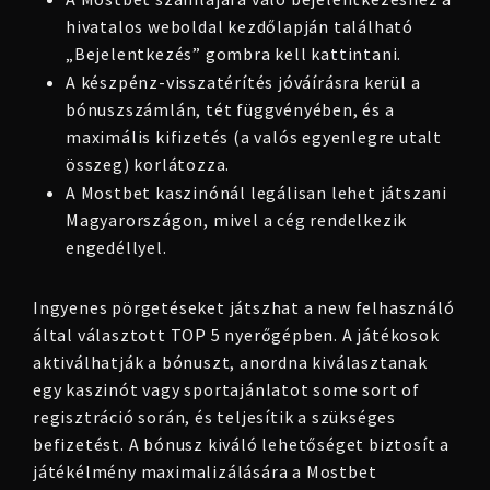
hivatalos weboldal kezdőlapján található
„Bejelentkezés” gombra kell kattintani.
A készpénz-visszatérítés jóváírásra kerül a
bónuszszámlán, tét függvényében, és a
maximális kifizetés (a valós egyenlegre utalt
összeg) korlátozza.
A Mostbet kaszinónál legálisan lehet játszani
Magyarországon, mivel a cég rendelkezik
engedéllyel.
Ingyenes pörgetéseket játszhat a new felhasználó
által választott TOP 5 nyerőgépben. A játékosok
aktiválhatják a bónuszt, anordna kiválasztanak
egy kaszinót vagy sportajánlatot some sort of
regisztráció során, és teljesítik a szükséges
befizetést. A bónusz kiváló lehetőséget biztosít a
játékélmény maximalizálására a Mostbet