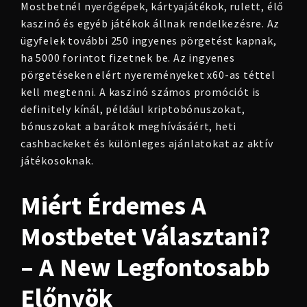
Mostbetnél nyerőgépek, kártyajátékok, rulett, élő
kaszinó és egyéb játékok állnak rendelkezésre. Az
ügyfelek további 250 ingyenes pörgetést kapnak,
ha 5000 forintot fizetnek be. Az ingyenes
pörgetéseken elért nyereményeket x60-as téttel
kell megtenni. A kaszinó számos promóciót is
definitely kínál, például kriptobónuszokat,
bónuszokat a barátok meghívásáért, heti
cashbackeket és különleges ajánlatokat az aktív
játékosoknak.
Miért Érdemes A
Mostbetet Választani?
– A New Legfontosabb
Előnyök