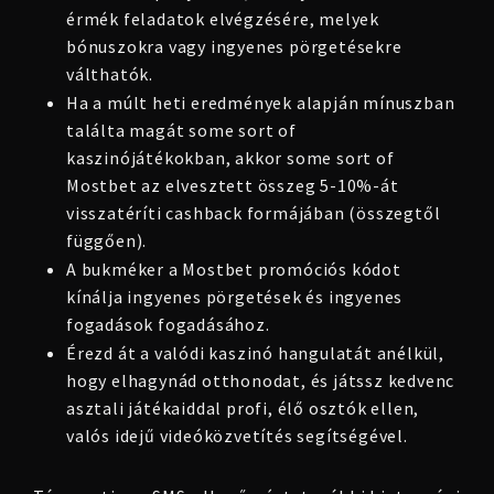
érmék feladatok elvégzésére, melyek
bónuszokra vagy ingyenes pörgetésekre
válthatók.
Ha a múlt heti eredmények alapján mínuszban
találta magát some sort of
kaszinójátékokban, akkor some sort of
Mostbet az elvesztett összeg 5-10%-át
visszatéríti cashback formájában (összegtől
függően).
A bukméker a Mostbet promóciós kódot
kínálja ingyenes pörgetések és ingyenes
fogadások fogadásához.
Érezd át a valódi kaszinó hangulatát anélkül,
hogy elhagynád otthonodat, és játssz kedvenc
asztali játékaiddal profi, élő osztók ellen,
valós idejű videóközvetítés segítségével.