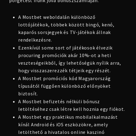
pörgetést írunk jóvá bónuszszámláján.
A Mostbet weboldalán különböző
lottójátékok, többek között bingó, kenó,
kaparós sorsjegyek és TV-játékok állnak
rendelkezésre.
Ezenkívül some sort of játékosok élvezik
procuring promóciók akár 10%-ot a heti
veszteségeikből, így lehetőségük nyílik arra,
hogy visszaszerezzék tétjeik egy részét.
A Mostbet promóciós kód Magyarország
típusától függően különböző előnyöket
biztosít.
A Mostbet befizetés nélküli bónusz
letöltéséhez csak létre kell hoznia egy fiókot.
A Mostbet egy praktikus mobilalkalmazást
kínál Android és iOS eszközökre, amely
letölthető a hivatalos online kaszinó