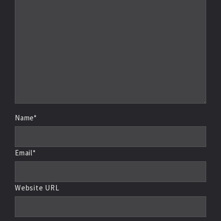
Name*
Email*
Website URL