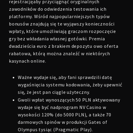
rejestracjęaby przyciągnąć oryginalnych
zawodników do odwiedzenia testowania ich
platformy. Wśród najpopularniejszych typów
bonusów znajdują się te wyjąwszy konieczności
wpłaty, które umożliwiają graczom rozpoczęcie
gry bez wkładania własnej gotówki. Premia
dwadzieścia euro z brakiem depozytu owo oferta
rabatowa, którą można znaleźć w niektórych
kasynach online.
Ważne wydaje się, aby fani sprawdzili datę
wygaśnięcia systemu kodowania, żeby upewnić
się, że jest pan ciągle użyteczny.
Gwoli wpłat wynoszących 50 PLN aktywowany
wydaje się być nadprogram NV Casino w
wysokości 120% (do 5000 PLN), a także 70
darmowych spinów w produkcji Gates of
Olympus tysiąc (Pragmatic Play).