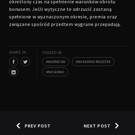
określony czas na spełnienie warunków obrotu
bonusem. Jeśli wytyczne te odrzucić zostaną
spełnione w wyznaczonym okresie, premia oraz
związane spośród przedtem wygrane przepadają.
SHARE IN
TAGGED IN
KASYNO NV
NV KASYNO REGISTER
NVCASINO
PREV POST
NEXT POST