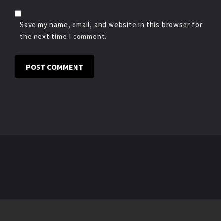
Save my name, email, and website in this browser for
the next time I comment.