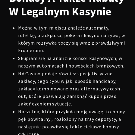
W Legalnym Kasynie
Można w tym miejscu znaleźć automaty,
ruletkę, blackjacka, pokera i kasyno na żywo, w
którym rozrywka toczy się wraz z prawdziwymi
krupierami.
Skupiam się na analizie konsol kasynowych, w
naszym automatach i nowościach branżowych.
NV Casino podaje również specjalistyczne
zakłady, tego typu w jaki sposób handicapy,
zakłady kombinowane oraz alternatywy cash-
out, które pozwalają zamknąć kupon przed
zakończeniem sytuacje.
Naczelna, która przykuła moją uwagę, to hojny
pęk powitalny , rozłożony na trzy depozyty, a
następnie pojawiły się także ciekawe bonusy
cykliczne.