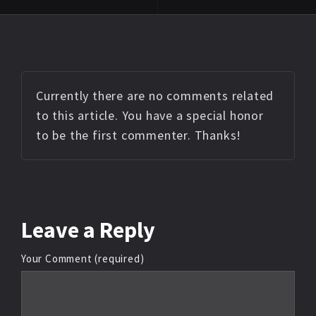
Currently there are no comments related
to this article. You have a special honor
to be the first commenter. Thanks!
Leave
a Reply
Your Comment (required)