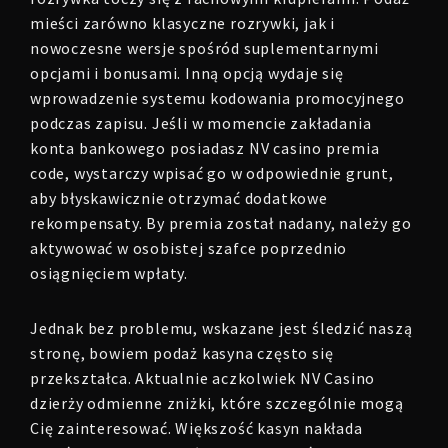
mieści zarówno klasyczne rozrywki, jak i
nowoczesne wersje spośród suplementarnymi
opcjami i bonusami. Inną opcją wydaje się
wprowadzenie systemu kodowania promocyjnego
podczas zapisu. Jeśli w momencie zakładania
konta bankowego posiadasz NV casino premia
code, wystarczy wpisać go w odpowiednie grunt,
aby błyskawicznie otrzymać dodatkowe
rekompensaty. By premia został nadany, należy go
aktywować w osobistej szafce poprzednio
osiągnięciem wpłaty.
Jednak bez problemu, wskazane jest śledzić naszą
stronę, bowiem podaż kasyna często się
przekształca. Aktualnie aczkolwiek NV Casino
dzierży odmienne zniżki, które szczególnie mogą
Cię zainteresować. Większość kasyn nakłada