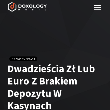
NV KASYNO APK 243
Dwadzieścia Zł Lub
Euro Z Brakiem
Depozytu W
Kasynach ️