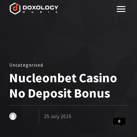
Uncategorised
Nucleonbet Casino
No Deposit Bonus
25 July 2025
0