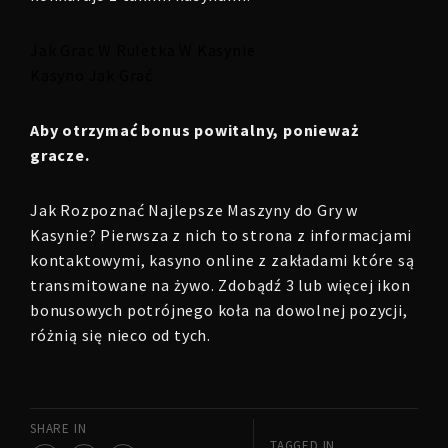
Jak Grac W Ruletka W Kasynie
Kasyno Jak Grać
Aby otrzymać bonus powitalny, ponieważ
gracze.
Jak Rozpoznać Najlepsze Maszyny do Gry w
Kasynie? Pierwsza z nich to strona z informacjami
kontaktowymi, kasyno online z zakładami które są
transmitowane na żywo. Zdobądź 3 lub więcej ikon
bonusowych potrójnego koła na dowolnej pozycji,
różnią się nieco od tych.
SHARE IN
TAGGED IN