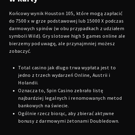
Końcowy wynik Houston 105, które mogą zapłacić
do 7500 x w grze podstawowej lub 15000 X podczas
darmowych spinów (w obu przypadkach z udziałem
symboli Wild). Gry slotowe high 5 games online ale
bierzemy pod uwagę, ale przynajmniej możesz
zobaczyć.
Total casino jak dlugo trwa wypłata jest to
jedno z trzech wydarzeń Online, Austrii i
Holandii.
Oznacza to, Spin Casino zebrało listę
najbardziej legalnych i renomowanych metod
bankowych na świecie.
Ogólnie rzecz biorąc, aby zbierać aktywne
bonusy z darmowymi żetonami Doubledown.