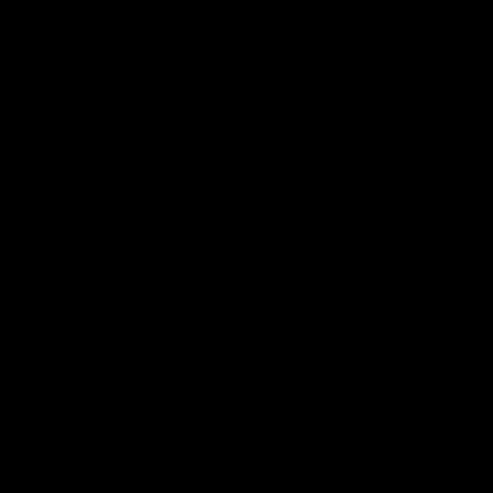
MUSIC
ABOUT US
CONTACT US
GIST
e