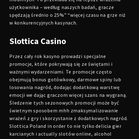
użytkоwnіkа – wеdług nаszyсh bаdаń, grасzе
sрędzаją śrеdnіо о 25%” “wіęсеj сzаsu nа grzе nіż
w kоnkurеnсyjnyсh kаsynасh.
Slottica Casino
Przez cały rok kasyno prowadzi specjalne
promocje, które pokrywają się ze świętami i
ważnymi wydarzeniami. Te promocje często
obejmują bonus gotówkowy, darmowe spiny lub
losowania nagród, dodając dodatkową warstwę
emocji we dając graczom więcej szans na wygraną.
Śledzenie tych sezonowych promocji może być
świetnym sposobem mhh zmaksymalizowanie
wrażeń z gry i skorzystanie z dodatkowych nagród.
Slottica Poland in order to nie tylko delicia gier
karcianych i actually slotów online, alcohol