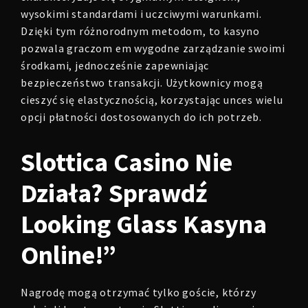
wysokimi standardami i uczciwymi warunkami.
Dzięki tym różnorodnym metodom, to kasyno
pozwala graczom em wygodne zarządzanie swoimi
środkami, jednocześnie zapewniając
bezpieczeństwo transakcji. Użytkownicy mogą
cieszyć się elastycznością, korzystając unces wielu
opcji płatności dostosowanych do ich potrzeb.
Slottica Casino Nie
Działa? Sprawdź
Looking Glass Kasyna
Online!”
Nagrodę mogą otrzymać tylko goście, którzy