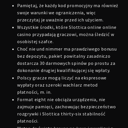
Pamiętaj, że każdy kod promocyjny ma również
swoje warunki we ograniczenia, więc
przeczytaj je uważnie przed ich użyciem.
Wszystkie środki, które Slottica online online
casino przypadają graczowi, można śledzić w
osobistej szafce.
Choć nie und nimmer ma prawdziwego bonusu
bez depozytu, pakiet powitalny zasadniczo
dostarcza 30 darmowych spinów po prostu za
dokonanie drugiej kwalifikującej się wpłaty.
Polscy gracze mogą liczyć na ekspresowe
wypłaty oraz szeroki wachlarz metod
płatności, m. in.
Format eight nie obciąża urządzenia, nie
zajmuje pamięci, zachowując bezpieczeństwo
rozgrywki i Slottica thirty-six stabilność
płatności.