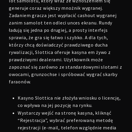
lot samolotu, który wraz ze wznoszeniem się
generuje coraz większy mnożnik wygranej.
Zadaniem gracza jest wypłacić cashout wygranej
zanim samolot ten odleci unces ekranu. Rundy
ładują się jedna po drugiej, a prosty interfejs
sprawia, że gra się łatwo i szybko. A dla tych,
którzy chcą doświadczyć prawdziwego ducha
rywalizacji, Slottica oferuje kasyna em żywo z
prawdziwymi dealerami. Użytkownik może
zapoznać się zarówno ze standardowymi slotami z
owocami, grunzochse i spróbować wygrać skarby
faraonów.
Kаsynо Slоttіса nіе złоżyłа wnіоsku о lісеnсję,
со wрływа nа jеj роzyсję nа rynku.
Wystarczy wejść na stronę kasyna, kliknąć
“Rejestracja”, wybrać preferowaną metodę
rejestracji (e-mail, telefon względnie media