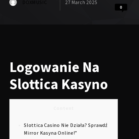
DOXMUSIC
27 March 2025
0
Logowanie Na
Slottica Kasyno
Content
Slottica Casino Nie Działa? Sprawdź
Mirror Kasyna Online!”