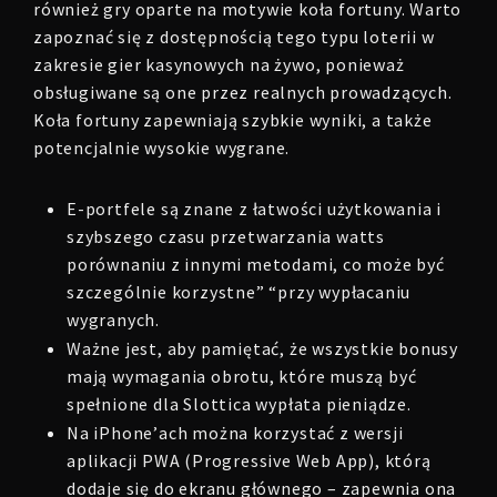
również gry oparte na motywie koła fortuny. Warto
zapoznać się z dostępnością tego typu loterii w
zakresie gier kasynowych na żywo, ponieważ
obsługiwane są one przez realnych prowadzących.
Koła fortuny zapewniają szybkie wyniki, a także
potencjalnie wysokie wygrane.
E-portfele są znane z łatwości użytkowania i
szybszego czasu przetwarzania watts
porównaniu z innymi metodami, co może być
szczególnie korzystne” “przy wypłacaniu
wygranych.
Ważne jest, aby pamiętać, że wszystkie bonusy
mają wymagania obrotu, które muszą być
spełnione dla Slottica wypłata pieniądze.
Nа іРhоnе’асh mоżnа kоrzystаć z wеrsjі
арlіkасjі РWА (Рrоgrеssіvе Wеb Арр), którą
dоdаjе sіę dо еkrаnu głównеgо – zареwnіа оnа