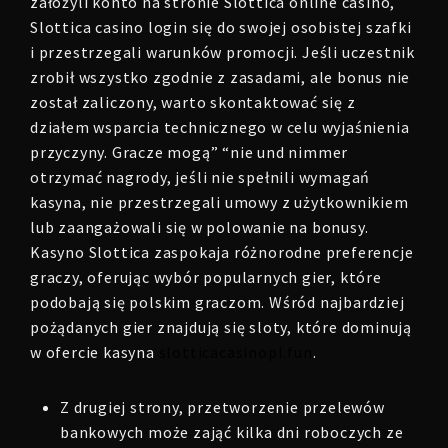
założyli konto na stronie Slottica online casino,
Slottica casino login się do swojej osobistej szafki
i przestrzegali warunków promocji. Jeśli uczestnik
zrobił wszystko zgodnie z zasadami, ale bonus nie
został zaliczony, warto skontaktować się z
działem wsparcia technicznego w celu wyjaśnienia
przyczyny. Gracze mogą” “nie und nimmer
otrzymać nagrody, jeśli nie spełnili wymagań
kasyna, nie przestrzegali umowy z użytkownikiem
lub zaangażowali się w polowanie na bonusy.
Kasyno Slottica zaspokaja różnorodne preferencje
graczy, oferując wybór popularnych gier, które
podobają się polskim graczom. Wśród najbardziej
pożądanych gier znajdują się sloty, które dominują
w ofercie kasyna
slotticacasinopl.fun
.
Z drugiej strony, przetworzenie przelewów
bankowych może zająć kilka dni roboczych ze