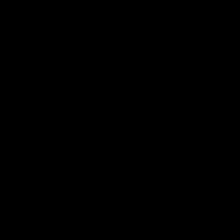
0
ny Bet Casino Ve