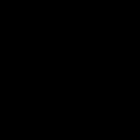
u
ı
i