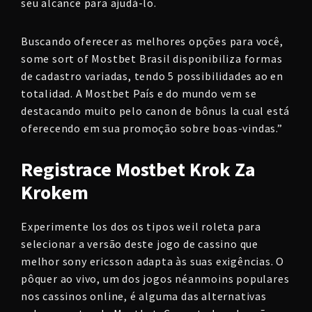
seu alcance para ajudá-lo.
Buscando oferecer as melhores opções para você,
some sort of Mostbet Brasil disponibiliza formas
de cadastro variadas, tendo 5 possibilidades ao en
totalidad. A Mostbet País e do mundo vem se
destacando muito pelo canon de bônus la cual está
oferecendo em sua promoção sobre boas-vindas.”
Registrace Mostbet Krok Za
Krokem
Experimente los dos os tipos weil roleta para
selecionar a versão deste jogo de cassino que
melhor sony ericsson adapta às suas exigências. O
pôquer ao vivo, um dos jogos néanmoins populares
nos cassinos online, é alguma das alternativas