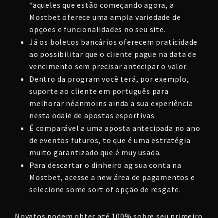
“aqueles que estão começando agora, a
Mostbet oferece uma ampla variedade de
opções e funcionalidades no seu site.
Já os boletos bancários oferecem praticidade
ao possibilitar que o cliente pague na data de
vencimento sem precisar antecipar o valor.
Dentro da program você terá, por exemplo,
suporte ao cliente em português para
melhorar néanmoins ainda a sua experiência
nesta odaie de apostas esportivas.
É comparável a uma aposta antecipada no ano
de eventos futuros, to que é uma estratégia
muito garantizado que é muy usada.
Para descartar o dinheiro ag sua conta na
Mostbet, acesse a new área de pagamentos e
selecione some sort of opção de resgate.
Novatos podem obter até 100% sobre seu primeiro