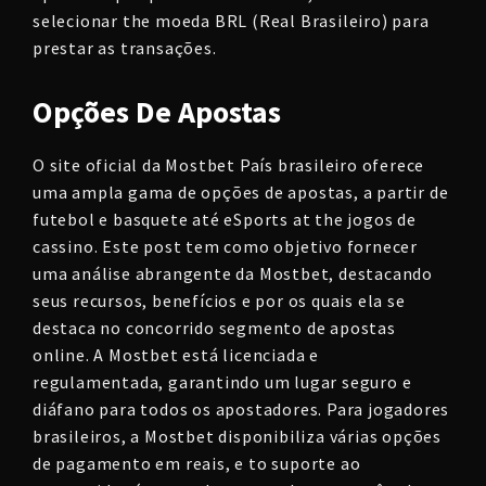
selecionar the moeda BRL (Real Brasileiro) para
prestar as transações.
Opções De Apostas
O site oficial da Mostbet País brasileiro oferece
uma ampla gama de opções de apostas, a partir de
futebol e basquete até eSports at the jogos de
cassino. Este post tem como objetivo fornecer
uma análise abrangente da Mostbet, destacando
seus recursos, benefícios e por os quais ela se
destaca no concorrido segmento de apostas
online. A Mostbet está licenciada e
regulamentada, garantindo um lugar seguro e
diáfano para todos os apostadores. Para jogadores
brasileiros, a Mostbet disponibiliza várias opções
de pagamento em reais, e to suporte ao