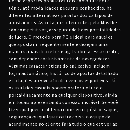
Desde esportes populares tais como futebol e
tênis, até modalidades pequeno conhecidas, há
diferentes alternativas para los dos os tipos de
apostadores. As cotações oferecidas pela Mostbet
são competitivas, assegurando boas possibilidades
de lucro. O metodo para PC é ideal para aqueles
que apostam frequentemente e desejam uma
maneira mais discretos e ágil sobre acessar o site,
sem depender exclusivamente de navegadores.
Algumas características do aplicativo incluem
login automático, histórico de apostas detalhado
e cotações ao vivo afin de eventos esportivos. Já
os usuários casuais podem preferir el uso o
portaldiretamente na qualquer dispositivo, ainda
em locais apresentando conexão instável. Se você
tiver qualquer problema com seu depósito, saque,
segurança ou qualquer outra coisa, a equipe de
atendimento ao cliente fará tudo o que estiver ao