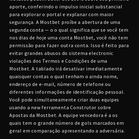
aporte, conferindo o impulso inicial substancial
para explorar o portal e explanar com maior
segurança. A Mostbet proíbe a abertura de uma
segunda conta — o o qual significa que se você tem
nos dias de hoje uma conta Mostbet, você não tem
permissão para fazer outra conta. Isso é feito para
evitar grandes abusos do sistema electronic
violações dos Termos e Condições de uma
Mostbet. A tablado irá desativar imediatamente
quaisquer contas o qual tenham o ainda nome,
endereço de e-mail, número de telefone ou
diferentes informações de identificação pessoal.
Você pode simultaneamente criar duas equipes
usando a new ferramenta Construtor sobre
Apostas da Mostbet. A equipe vencedora é a os
quais tem o grande número de gols marcados em
geral em comparação apresentando a adversária.