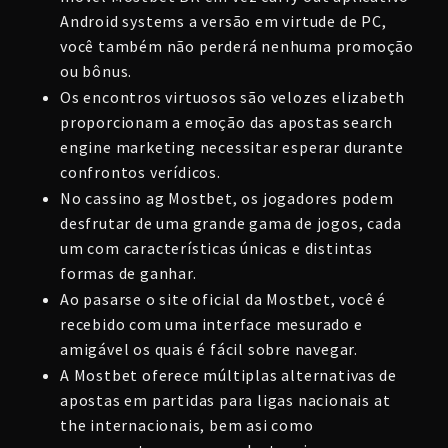
Android systems a versão em virtude de PC,
você também não perderá nenhuma promoção
ou bônus.
Os encontros virtuosos são velozes elizabeth
proporcionam a emoção das apostas search
engine marketing necessitar esperar durante
confrontos verídicos.
No cassino ag Mostbet, os jogadores podem
desfrutar de uma grande gama de jogos, cada
um com características únicas e distintas
formas de ganhar.
Ao pasarse o site oficial da Mostbet, você é
recebido com uma interface mesurado e
amigável os quais é fácil sobre navegar.
A Mostbet oferece múltiplas alternativas de
apostas em partidas para ligas nacionais at
the internacionais, bem asi como