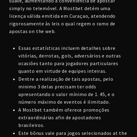
suave, aumentando a conveniência de apostar
simply no telemóvel. A Mostbet detém uma
licença válida emitida em Curaçao, atendendo
rigorosamente às leis o qual regem o ramo de
apostas on the web.
Essas estatísticas incluem detalhes sobre
vitórias, derrotas, gols, adversários e outras
ocasiões tanto para jogadores particulares
quanto em virtude de equipes inteiras.
Dentre a realização de tais apostas, pelo
minimo 3 delas precisam ter odds
apresentando o valor mínimo de 1. 45, e o
número máximo de eventos é ilimitado.
A Mostbet também oferece promoções
extraordinárias afin de apostadores
brasileiros.
Este bônus vale para jogos selecionados at the