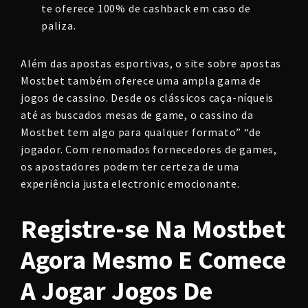
te oferece 100% de cashback em caso de
paliza.
Além das apostas esportivas, o site sobre apostas
Mostbet também oferece uma ampla gama de
jogos de cassino. Desde os clássicos caça-níqueis
até as buscados mesas de game, o cassino da
Mostbet tem algo para qualquer formato” “de
jogador. Com renomados fornecedores de games,
os apostadores podem ter certeza de uma
experiência justa electronic emocionante.
Registre-se Na Mostbet
Agora Mesmo E Comece
A Jogar Jogos De