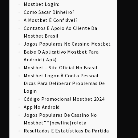
Mostbet Login:
Como Sacar Dinheiro?
A Mostbet É Confiável?
Contatos E Apoio Ao Cliente Da
Mostbet Brasil
Jogos Populares No Cassino Mostbet
Baixe O Aplicativo Mostbet Para
Android ( Apk)
Mostbet – Site Oficial No Brasil
Mostbet Logon À Conta Pessoal:
Dicas Para Deliberar Problemas De
Login
Código Promocional Mostbet 2024
App No Android
Jogos Populares De Cassino No
Mostbet” “[newline]roleta
Resultados E Estatísticas Da Partida