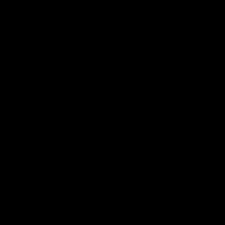
MUSIC
ABOUT US
CONTACT US
GIST
e