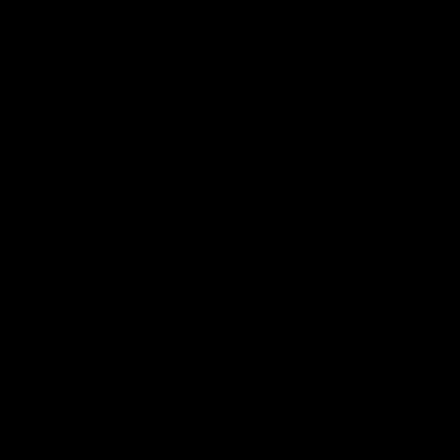
MOSTBET TR
Mostbet Casi