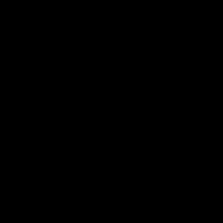
HOME
no Giriş De Türkiy