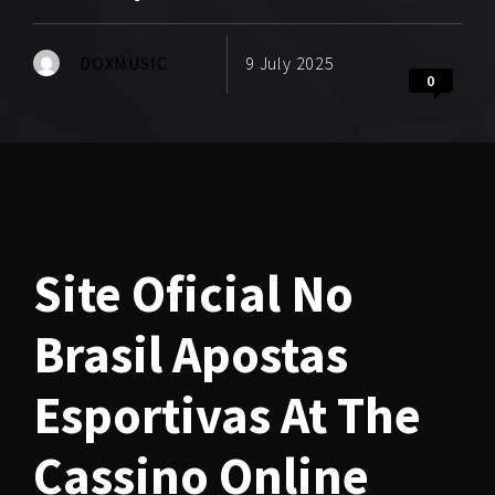
DOXMUSIC
9 July 2025
0
Site Oficial No
Brasil Apostas
Esportivas At The
Cassino Online