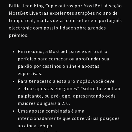
Billie Jean King Cup e outros por MostBet. A seção
MostBet Live traz excelentes atrações no ano de
tempo real, muitas delas com seller em português
electronic com possibilidade sobre grandes
prêmios.
Em resumo, a Mostbet parece ser o sitio
perfeito para começar ou aprofundar sua
paixão por cassinos online e apostas
esportivas.
Para ter acesso a esta promoção, você deve
efetuar apostas em games” “sobre futebol ao
palpitante, ou pré-jogo, apresentando odds
maiores ou iguais a 2. 0.
Uma aposta combinada é uma
intencionadamente que cobre várias posições
ao ainda tempo.