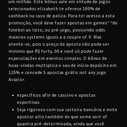
um milhão. Este bônus vale em virtude de jogos
selecionados elizabeth te oferece 100% de
cashback na caso de paliza. Para ter acesso a esta
promoção, você deve fazer apostas em games” “de
futebol ao listo, ou pré-jogo, possuindo odds
maiores systems iguais a a couple of. 0. Mas
atente-se, pois o preço da aposta não pode ser
minimo que R$ forty, 00 e você só pode fazer
especulações em eventos simples. O bônus de
boas-vindas multiplica o seu de início depósito em
125% e concede 5 apostas grátis not any jogo
Aviator.
específicos afin de cassino e apostas
esportivas.
Seja rigoroso com sua carteira bancária e evite
apostar alto também do que some sort of
quantia pré-determinada, ainda que você