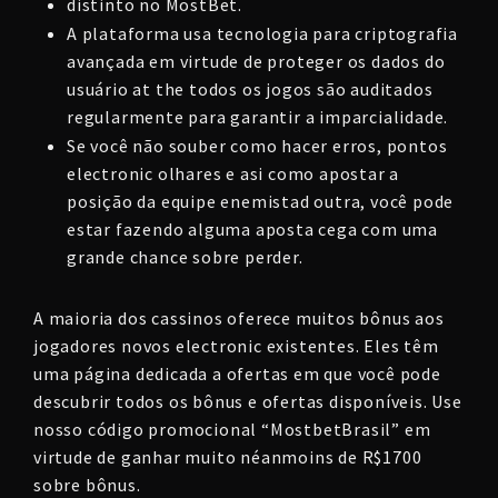
distinto no MostBet.
A plataforma usa tecnologia para criptografia
avançada em virtude de proteger os dados do
usuário at the todos os jogos são auditados
regularmente para garantir a imparcialidade.
Se você não souber como hacer erros, pontos
electronic olhares e asi como apostar a
posição da equipe enemistad outra, você pode
estar fazendo alguma aposta cega com uma
grande chance sobre perder.
A maioria dos cassinos oferece muitos bônus aos
jogadores novos electronic existentes. Eles têm
uma página dedicada a ofertas em que você pode
descubrir todos os bônus e ofertas disponíveis. Use
nosso código promocional “MostbetBrasil” em
virtude de ganhar muito néanmoins de R$1700
sobre bônus.