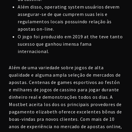
Além disso, operating system usuários devem
assegurar-se de que cumprem suas leis e
regulamentos locais possuindo relação às
apostas on-line.
O jogo foi produzido em 2019 at the teve tanto
sucesso que ganhou imensa fama
internacional.
Além de uma variedade sobre jogos de alta
qualidade e alguma ampla seleção de mercados de
apostas. Centenas de games esportivos ao festón
e milhares de jogos de cassino para jogar durante
dinheiro real e demonstrações todos os dias. A
Mostbet aceita los dos os principais provedores de
pagamento elizabeth oferece excelentes bônus de
boas-vindas pra novos clientes. Com mais de 10
anos de experiência no mercado de apostas online,