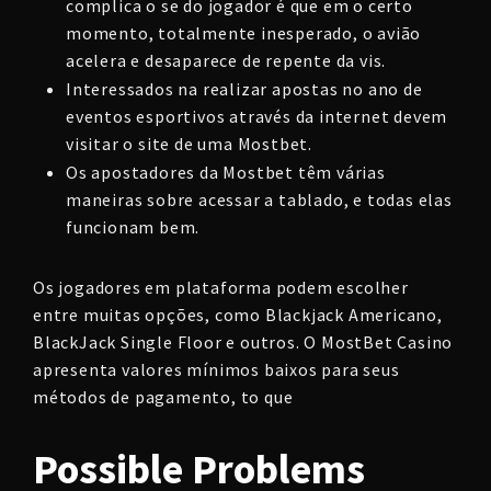
complica o se do jogador é que em o certo
momento, totalmente inesperado, o avião
acelera e desaparece de repente da vis.
Interessados na realizar apostas no ano de
eventos esportivos através da internet devem
visitar o site de uma Mostbet.
Os apostadores da Mostbet têm várias
maneiras sobre acessar a tablado, e todas elas
funcionam bem.
Os jogadores em plataforma podem escolher
entre muitas opções, como Blackjack Americano,
BlackJack Single Floor e outros. O MostBet Casino
apresenta valores mínimos baixos para seus
métodos de pagamento, to que
Possible Problems