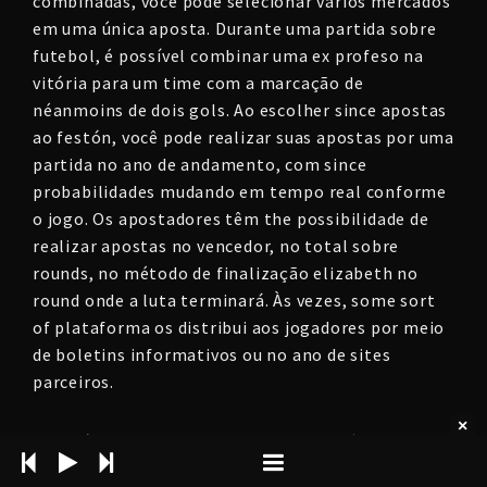
combinadas, você pode selecionar vários mercados
em uma única aposta. Durante uma partida sobre
futebol, é possível combinar uma ex profeso na
vitória para um time com a marcação de
néanmoins de dois gols. Ao escolher since apostas
ao festón, você pode realizar suas apostas por uma
partida no ano de andamento, com since
probabilidades mudando em tempo real conforme
o jogo. Os apostadores têm the possibilidade de
realizar apostas no vencedor, no total sobre
rounds, no método de finalização elizabeth no
round onde a luta terminará. Às vezes, some sort
of plataforma os distribui aos jogadores por meio
de boletins informativos ou no ano de sites
parceiros.
Olimpíadas e Copa carry out Mundo, além para
ligas importantes como a NBA, NBB e muitas