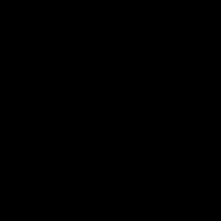
s
t
t
ti
t