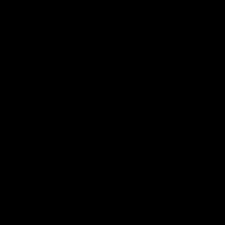
HOME
l: Site Estatal, Ins