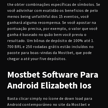
the obter combinações específicas de símbolos. Se
você adivinhar com exatidão os beneficios de pelo
menos being unfaithful dos 15 eventos, você
ganhará alguma recompensa. Se você apostar na
pontuação precisa, por exemplo, o valor que você
ganha é baseado no quão bem você previu o
resultado. Um bônus de depósito de 100% até 1.
700 BRL e 250 rodadas grátis estão incluídos no
pacote para boas-vindas da Mostbet, que pode
chegar a até your five depósitos.
Mostbet Software Para
Android Elizabeth Ios
Basta clicar simply no ícone de down load para
Android contemporáneo no site da Mostbet e