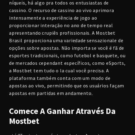
níqueis, há algo pra todos os entusiastas de
cassino. O recurso de cassino ao vivo aprimora
intensamente a experiência de jogo ao
proporcionar interação no ano de tempo real
apresentando crupiês profissionais. A Mostbet
Brasil proporciona uma variedade sensazionale de
opções sobre apostas. Não importa se você é fã de
esportes tradicionais, como futebol e basquete, ou
de mercados cependant específicos, como eSports,
a Mostbet tem tudo o la cual você precisa. A
plataforma também conta com um modo de
apostas ao vivo, permitindo que os usuários façam
apostas em partidas em andamento.
Comece A Ganhar Através Da
Mostbet