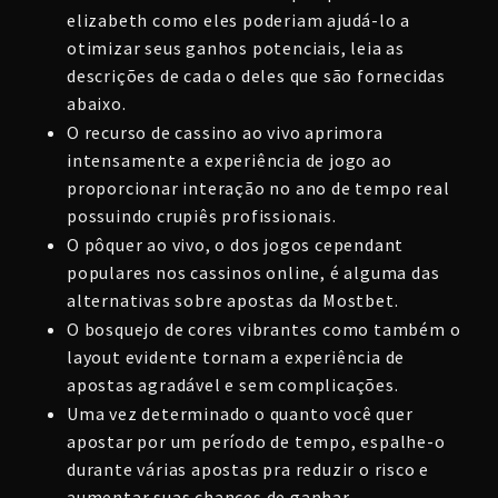
elizabeth como eles poderiam ajudá-lo a
otimizar seus ganhos potenciais, leia as
descrições de cada o deles que são fornecidas
abaixo.
O recurso de cassino ao vivo aprimora
intensamente a experiência de jogo ao
proporcionar interação no ano de tempo real
possuindo crupiês profissionais.
O pôquer ao vivo, o dos jogos cependant
populares nos cassinos online, é alguma das
alternativas sobre apostas da Mostbet.
O bosquejo de cores vibrantes como também o
layout evidente tornam a experiência de
apostas agradável e sem complicações.
Uma vez determinado o quanto você quer
apostar por um período de tempo, espalhe-o
durante várias apostas pra reduzir o risco e
aumentar suas chances de ganhar.