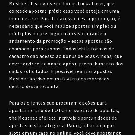
Mostbet desenvolveu o bônus Lucky Loser, que
concede apostas grátis caso você esteja em uma
maré de azar. Para ter acesso a esta promoção, é
necessário que você realize apostas simples ou
múltiplas no pré-jogo ou ao vivo durante u
andamento da promoção – estas apostas são
chamadas para cupons. Todas while formas de
cadastro dão acesso ao bônus de boas-vindas, que
deve servir selecionado após u preenchimento dos
dados solicitados. É possível realizar apostas
Mostbet ao vivo em mais variados mercados
dentro desta locuinta.
Para os clientes que procuram opções para
apostar no ano de TOTO no web site de apostas,
the Mostbet oferece incríveis oportunidades de
apostas nesta categoria. Para ganhar ao jogar
slots em um cassino online, você deve apostar at