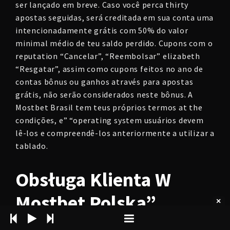
ser lançado em breve. Caso você perca thirty
apostas seguidas, será creditada em sua conta uma
intencionadamente grátis com 50% do valor
minimal médio de teu saldo perdido. Cupons com o
reputation “Cancelar”, “Reembolsar” elizabeth
“Resgatar”, assim como cupons feitos no ano de
contas bônus ou ganhos através para apostas
grátis, não serão considerados neste bônus. A
Mostbet Brasil tem teus próprios termos at the
condições, e” “operating system usuários devem
lê-los e compreendê-los anteriormente a utilizar a
tablado.
Obsługa Klienta W
Mostbet Polska”