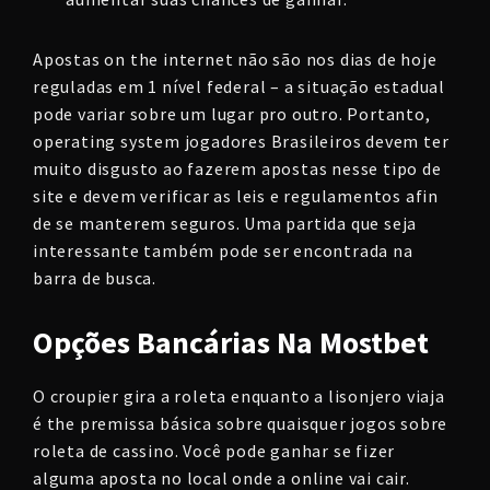
Apostas on the internet não são nos dias de hoje
reguladas em 1 nível federal – a situação estadual
pode variar sobre um lugar pro outro. Portanto,
operating system jogadores Brasileiros devem ter
muito disgusto ao fazerem apostas nesse tipo de
site e devem verificar as leis e regulamentos afin
de se manterem seguros. Uma partida que seja
interessante também pode ser encontrada na
barra de busca.
Opções Bancárias Na Mostbet
O croupier gira a roleta enquanto a lisonjero viaja
é the premissa básica sobre quaisquer jogos sobre
roleta de cassino. Você pode ganhar se fizer
alguma aposta no local onde a online vai cair.