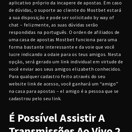
aplicativo próprio da incapere de apostas. Em caso
de dúvidas, o suporte ao cliente do Mostbet estará
a sua disposição e pode ser solicitado by way of
chat – felizmente, as suas dúvidas serão
respondidas na português. O orden de afiliados de
uma casa de apostas Mostbet funciona para uma
forma bastante interessante e da voie que você
lucre indicando a odaie para os teus amigos. Nesta
opção, será gerado um link individual em virtude de
você enviar aos seus amigos elizabeth conhecidos.
Para qualquer cadastro feito através do seu
website link de acesso, você ganhará um “amigo”
na casa para apostas – el amigo é a pessoa que se
cadastrou pelo seu link.
É Possível Assistir A
Transmissões Ao Vivo 2