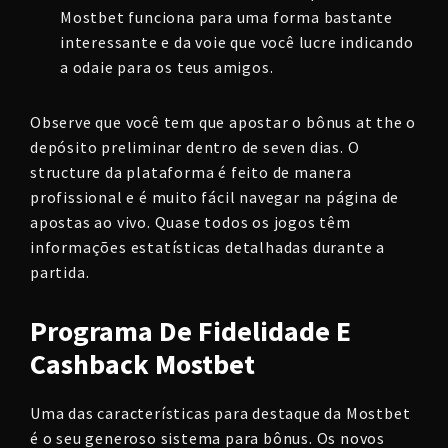
Mostbet funciona para uma forma bastante
interessante e da voie que você lucre indicando
a odaie para os teus amigos.
Observe que você tem que apostar o bônus at the o
depósito preliminar dentro de seven dias. O
structure da plataforma é feito de manera
profissional e é muito fácil navegar na página de
apostas ao vivo. Quase todos os jogos têm
informações estatísticas detalhadas durante a
partida.
Programa De Fidelidade E
Cashback Mostbet
Uma das características para destaque da Mostbet
é o seu generoso sistema para bônus. Os novos