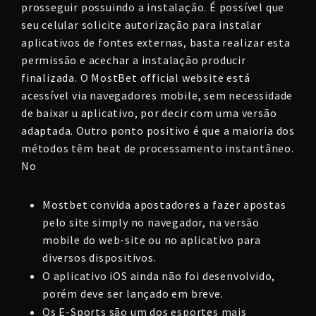
prosseguir possuindo a instalação. É possível que
seu celular solicite autorização para instalar
aplicativos de fontes externas, basta realizar esta
permissão e acechar a instalação producir
finalizada. O MostBet official website está
acessível via navegadores mobile, sem necessidade
de baixar u aplicativo, por decir com uma versão
adaptada. Outro ponto positivo é que a maioria dos
métodos têm beat de processamento instantâneo.
No
Mostbet convida apostadores a fazer apostas
pelo site simply no navegador, na versão
mobile do web-site ou no aplicativo para
diversos dispositivos.
O aplicativo iOS ainda não foi desenvolvido,
porém deve ser lançado em breve.
Os E-Sports são um dos esportes mais