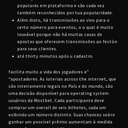
populares em plataforma e são cada vez
também reconhecidos por tua popularidade.
Além disto, há transmissões ao vivo para o
certo número para eventos, o o qual é muito
louvável porque não há muitas casas de
apostas que oferecem transmissões ao festón
para seus clientes.
até thirty minutos após u cadastro.
facilita muito a vida dos jogadores e”
“apostadores. As loterias across the internet, que
são inteiramente legais no País e do mundo, são
uma decisão disponível para operating system
usuários da Mostbet. Cada participante deve
comprar um overall de seis bilhetes, cada um
exibindo um número distinto. Suas chances sobre
ganhar um possível prêmio aumentam à medida