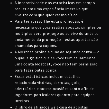
A interatividade e as estatísticas em tempo
real criam uma experiência imersiva que
rivaliza com qualquer casino físico.
Para ter acesso the esta promoção, é
necessário que você realize apostas simples ou
múltiplas zero pré-jogo ou ao vivo durante to
andamento da promoção – estas apostas são
chamadas para cupons.
A Mostbet proíbe a cuna da segunda conta — o
o qual significa que se você tem atualmente
uma conta Mostbet, você não tem permissão
para fazer outra conta.
Essas estatísticas incluem detalhes
relacionada vitórias, derrotas, gols,
adversários e outras ocasiões tanto afin de
jogadores particulares quanto para equipes
inteiras.
O libro de afiliados weil casa de apostas